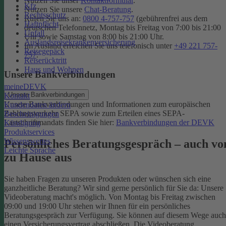
Nutzen Sie unser
Kontaktformular
.
Kfz
Nutzen Sie unsere
Chat-Beratung
.
Rechtsschutz
Rufen Sie uns an:
0800 4-757-757
(gebührenfrei aus dem
Haftpflicht
deutschen Telefonnetz, Montag bis Freitag von 7:00 bis 21:00
Unfall
Uhr sowie Samstag von 8:00 bis 21:00 Uhr.
Auslandsreisekrankenversicherung
Im Ausland erreichen Sie uns telefonisch unter
+49 221 757-
Reisegepäck
757
.
Reiserücktritt
Haus und Wohnen
Unsere Bankverbindungen
meineDEVK
Unsere Bankverbindungen
Kontakt
Unsere Bankverbindungen und Informationen zum europäischen
Kundendaten ändern
Zahlungsverkehr SEPA sowie zum Erteilen eines SEPA-
Bescheinigungen
Lastschriftmandats finden Sie hier:
Bankverbindungen der DEVK
Kündigung
Produktservices
Wissenswertes
Persönliches Beratungsgespräch – auch vo
Leichte Sprache
zu Hause aus
Sie haben Fragen zu unseren Produkten oder wünschen sich eine
ganzheitliche Beratung? Wir sind gerne persönlich für Sie da: Unsere
Videoberatung macht's möglich. Von Montag bis Freitag zwischen
09:00 und 19:00 Uhr stehen wir Ihnen für ein persönliches
Beratungsgespräch zur Verfügung. Sie können auf diesem Wege auch
einen Versicherungsvertrag abschließen. Die Videoberatung