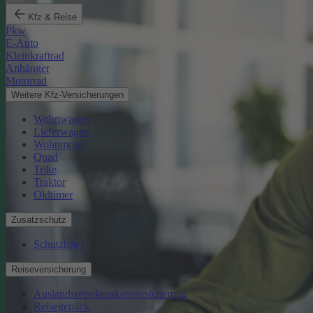
Kfz & Reise
Pkw
E-Auto
Kleinkraftrad
Anhänger
Motorrad
Weitere Kfz-Versicherungen
Wohnwagen
Lieferwagen
Wohnmobil
Quad
Trike
Traktor
Oldtimer
Zusatzschutz
Schutzbrief
Reiseversicherung
Auslandsreisekrankenversicherung
Reisegepäck