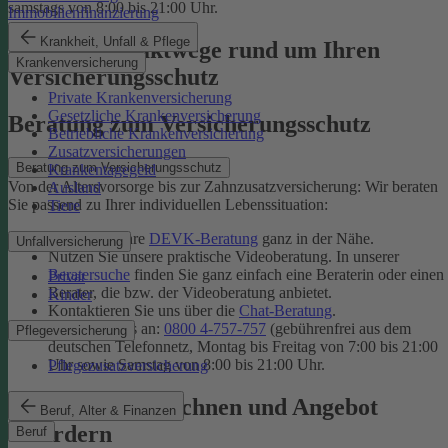
samstags von 8:00 bis 21:00 Uhr.
Immobilienfinanzierung
Krankheit, Unfall & Pflege
Unsere Kontaktwege rund um Ihren
Krankenversicherung
Versicherungsschutz
Private Krankenversicherung
Gesetzliche Krankenversicherung
Beratung zum Versicherungsschutz
Betriebliche Krankenversicherung
Zusatzversicherungen
Beratung zum Versicherungsschutz
Krankentagegeld
Von der Altersvorsorge bis zur Zahnzusatzversicherung: Wir beraten
Ausland
Sie passend zu Ihrer individuellen Lebenssituation:
Tiere
Finden Sie Ihre
DEVK-Beratung
ganz in der Nähe.
Unfallversicherung
Nutzen Sie unsere praktische Videoberatung. In unserer
Beratersuche
finden Sie ganz einfach eine Beraterin oder einen
Privat
Berater, die bzw. der Videoberatung anbietet.
Kinder
Kontaktieren Sie uns über die
Chat-Beratung
.
Rufen Sie uns an:
0800 4-757-757
(gebührenfrei aus dem
Pflegeversicherung
deutschen Telefonnetz, Montag bis Freitag von 7:00 bis 21:00
Uhr sowie Samstag von 8:00 bis 21:00 Uhr.
Pflegezusatzversicherung
Tarif online berechnen und Angebot
Beruf, Alter & Finanzen
anfordern
Beruf