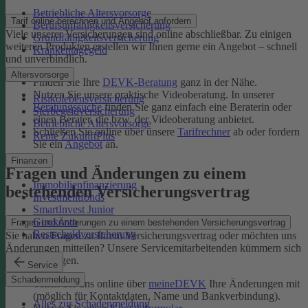
Betriebliche Altersvorsorge
Tarif online berechnen und Angebot anfordern
Berufsunfähigkeitsversicherung
Viele unserer Versicherungen sind online abschließbar. Zu einigen
Grundfähigkeitsversicherung
weiteren Produkten erstellen wir Ihnen gerne ein Angebot – schnell
Krankentagegeld
und unverbindlich.
Altersvorsorge
Finden Sie Ihre
DEVK-Beratung
ganz in der Nähe.
Nutzen Sie unsere praktische Videoberatung. In unserer
Risikolebensversicherung
Beratungssuche
finden Sie ganz einfach eine Beraterin oder
Sterbegeldversicherung
einen Berater, die bzw. der Videoberatung anbietet.
Betriebliche Altersvorsorge
Schließen Sie online über unsere
Tarifrechner
ab oder fordern
Rente ZukunftPlus
Sie ein
Angebot
an.
Finanzen
Fragen und Änderungen zu einem
Immobilienfinanzierung
bestehenden Versicherungsvertrag
Investmentfonds
SmartInvest Junior
Girokonto
Fragen und Änderungen zu einem bestehenden Versicherungsvertrag
Restschuldversicherung
Sie haben Fragen zu Ihrem Versicherungsvertrag oder möchten uns
Änderungen mitteilen? Unsere Servicemitarbeitenden kümmern sich
um Ihr Anliegen.
Service
Schadenmeldung
Teilen Sie uns online über
meineDEVK
Ihre Änderungen mit
(möglich für Kontaktdaten, Name und Bankverbindung).
Alles zur Schadenmeldung