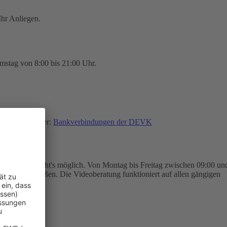
hr Anliegen.
mstag von 8:00 bis 21:00 Uhr.
finden Sie hier:
Bankverbindungen der DEVK
eoberatung macht's möglich. Von Montag bis Freitag zwischen 09:00 un
trag abschließen. Die Videoberatung funktioniert auf allen gängigen