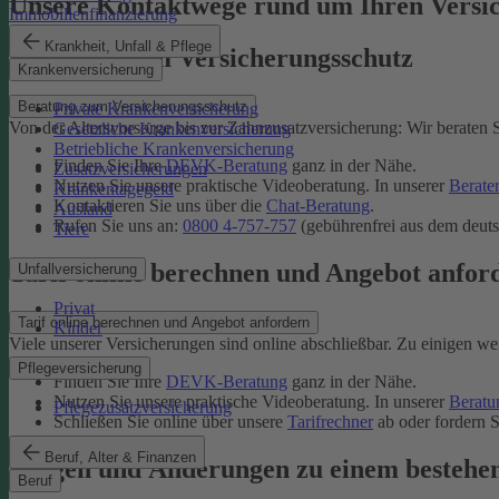
Unsere Kontaktwege rund um Ihren Versi
Immobilienfinanzierung
Krankheit, Unfall & Pflege
Beratung zum Versicherungsschutz
Krankenversicherung
Beratung zum Versicherungsschutz
Private Krankenversicherung
Von der Altersvorsorge bis zur Zahnzusatzversicherung: Wir beraten S
Gesetzliche Krankenversicherung
Betriebliche Krankenversicherung
Finden Sie Ihre
DEVK-Beratung
ganz in der Nähe.
Zusatzversicherungen
Nutzen Sie unsere praktische Videoberatung. In unserer
Berate
Krankentagegeld
Kontaktieren Sie uns über die
Chat-Beratung
.
Ausland
Rufen Sie uns an:
0800 4-757-757
(gebührenfrei aus dem deuts
Tiere
Tarif online berechnen und Angebot anfor
Unfallversicherung
Privat
Tarif online berechnen und Angebot anfordern
Kinder
Viele unserer Versicherungen sind online abschließbar. Zu einigen we
Pflegeversicherung
Finden Sie Ihre
DEVK-Beratung
ganz in der Nähe.
Nutzen Sie unsere praktische Videoberatung. In unserer
Beratu
Pflegezusatzversicherung
Schließen Sie online über unsere
Tarifrechner
ab oder fordern S
Beruf, Alter & Finanzen
Fragen und Änderungen zu einem bestehe
Beruf