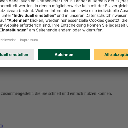
den Sie sich jetzt bei meineDEVK an und profitieren Sie von unseren 
ell vergessen sind
den schnell aus der Welt. Unser Schadenservice ist rund um die Uhr fü
al meineDEVK. Wenn Sie eingeloggt sind, sind Ihre Daten dort bereits 
erreichbar, gebührenfrei aus dem deutschen Telefonnetz).
57
(gebührenpflichtig aus dem Ausland).
zusammengestellt, die Sie schnell und einfach nutzen können.
rn