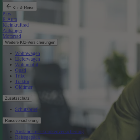
Kfz & Reise
Pkw
E-Auto
Kleinkraftrad
Anhänger
Motorrad
Weitere Kfz-Versicherungen
Wohnwagen
Lieferwagen
Wohnmobil
Quad
Trike
Traktor
Oldtimer
Zusatzschutz
Schutzbrief
Reiseversicherung
Auslandsreisekrankenversicherung
Reisegepäck