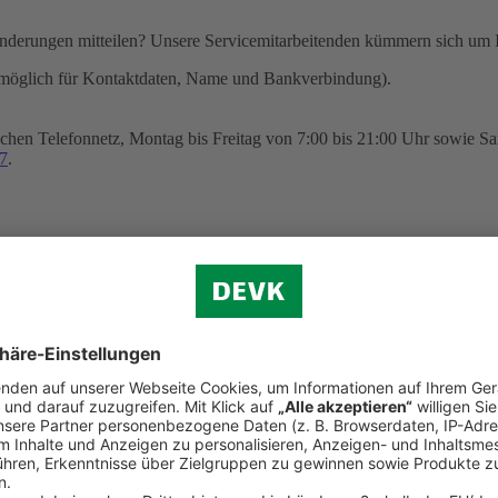
nderungen mitteilen? Unsere Servicemitarbeitenden kümmern sich um I
möglich für Kontaktdaten, Name und Bankverbindung).
chen Telefonnetz, Montag bis Freitag von 7:00 bis 21:00 Uhr sowie Sa
7
.
ngsverkehr SEPA sowie zum Erteilen eines SEPA-Lastschriftmandats 
n zu Hause aus
heitliche Beratung? Wir sind gerne persönlich für Sie da: Unsere Vid
ur Verfügung. Sie können auf diesem Wege auch einen Versicherungsver