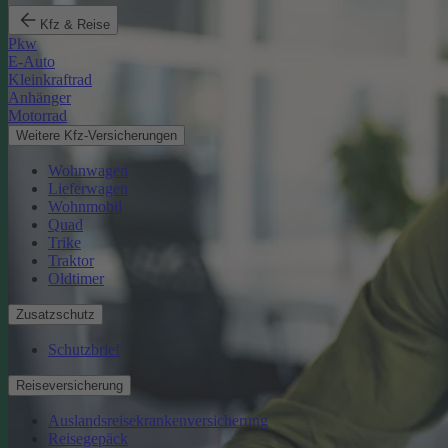
Kfz & Reise
Pkw
E-Auto
Kleinkraftrad
Anhänger
Motorrad
Weitere Kfz-Versicherungen
Wohnwagen
Lieferwagen
Wohnmobil
Quad
Trike
Traktor
Oldtimer
Zusatzschutz
Schutzbrief
Reiseversicherung
Auslandsreisekrankenversicherung
Reisegepäck