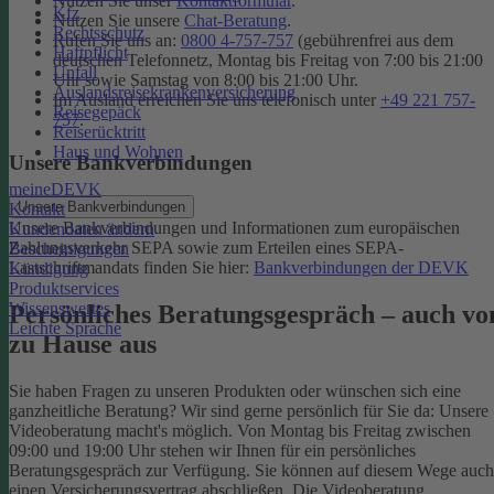
Nutzen Sie unser
Kontaktformular
.
Kfz
Nutzen Sie unsere
Chat-Beratung
.
Rechtsschutz
Rufen Sie uns an:
0800 4-757-757
(gebührenfrei aus dem
Haftpflicht
deutschen Telefonnetz, Montag bis Freitag von 7:00 bis 21:00
Unfall
Uhr sowie Samstag von 8:00 bis 21:00 Uhr.
Auslandsreisekrankenversicherung
Im Ausland erreichen Sie uns telefonisch unter
+49 221 757-
Reisegepäck
757
.
Reiserücktritt
Haus und Wohnen
Unsere Bankverbindungen
meineDEVK
Unsere Bankverbindungen
Kontakt
Unsere Bankverbindungen und Informationen zum europäischen
Kundendaten ändern
Zahlungsverkehr SEPA sowie zum Erteilen eines SEPA-
Bescheinigungen
Lastschriftmandats finden Sie hier:
Bankverbindungen der DEVK
Kündigung
Produktservices
Wissenswertes
Persönliches Beratungsgespräch – auch vo
Leichte Sprache
zu Hause aus
Sie haben Fragen zu unseren Produkten oder wünschen sich eine
ganzheitliche Beratung? Wir sind gerne persönlich für Sie da: Unsere
Videoberatung macht's möglich. Von Montag bis Freitag zwischen
09:00 und 19:00 Uhr stehen wir Ihnen für ein persönliches
Beratungsgespräch zur Verfügung. Sie können auf diesem Wege auch
einen Versicherungsvertrag abschließen. Die Videoberatung