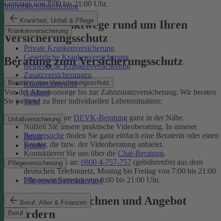
samstags von 8:00 bis 21:00 Uhr.
Immobilienfinanzierung
Krankheit, Unfall & Pflege
Unsere Kontaktwege rund um Ihren
Krankenversicherung
Versicherungsschutz
Private Krankenversicherung
Gesetzliche Krankenversicherung
Beratung zum Versicherungsschutz
Betriebliche Krankenversicherung
Zusatzversicherungen
Beratung zum Versicherungsschutz
Krankentagegeld
Von der Altersvorsorge bis zur Zahnzusatzversicherung: Wir beraten
Ausland
Sie passend zu Ihrer individuellen Lebenssituation:
Tiere
Finden Sie Ihre
DEVK-Beratung
ganz in der Nähe.
Unfallversicherung
Nutzen Sie unsere praktische Videoberatung. In unserer
Beratersuche
finden Sie ganz einfach eine Beraterin oder einen
Privat
Berater, die bzw. der Videoberatung anbietet.
Kinder
Kontaktieren Sie uns über die
Chat-Beratung
.
Rufen Sie uns an:
0800 4-757-757
(gebührenfrei aus dem
Pflegeversicherung
deutschen Telefonnetz, Montag bis Freitag von 7:00 bis 21:00
Uhr sowie Samstag von 8:00 bis 21:00 Uhr.
Pflegezusatzversicherung
Tarif online berechnen und Angebot
Beruf, Alter & Finanzen
anfordern
Beruf