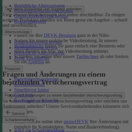
Betriebliche Altersvorsorge
Tarif online berechnen und Angebot anfordern
Berufsunfähigkeitsversicherung
Viele unserer Versicherungen sind online abschließbar. Zu einigen
Grundfähigkeitsversicherung
weiteren Produkten erstellen wir Ihnen gerne ein Angebot – schnell
Krankentagegeld
und unverbindlich.
Altersvorsorge
Finden Sie Ihre
DEVK-Beratung
ganz in der Nähe.
Nutzen Sie unsere praktische Videoberatung. In unserer
Risikolebensversicherung
Beratungssuche
finden Sie ganz einfach eine Beraterin oder
Sterbegeldversicherung
einen Berater, die bzw. der Videoberatung anbietet.
Betriebliche Altersvorsorge
Schließen Sie online über unsere
Tarifrechner
ab oder fordern
Rente ZukunftPlus
Sie ein
Angebot
an.
Finanzen
Fragen und Änderungen zu einem
Immobilienfinanzierung
bestehenden Versicherungsvertrag
Investmentfonds
SmartInvest Junior
Girokonto
Fragen und Änderungen zu einem bestehenden Versicherungsvertrag
Restschuldversicherung
Sie haben Fragen zu Ihrem Versicherungsvertrag oder möchten uns
Änderungen mitteilen? Unsere Servicemitarbeitenden kümmern sich
um Ihr Anliegen.
Service
Schadenmeldung
Teilen Sie uns online über
meineDEVK
Ihre Änderungen mit
(möglich für Kontaktdaten, Name und Bankverbindung).
Alles zur Schadenmeldung