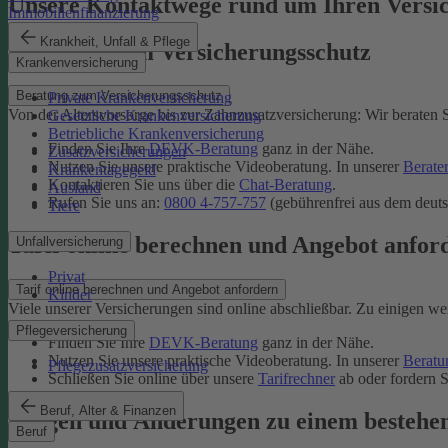
Unsere Kontaktwege rund um Ihren Versi
Immobilienfinanzierung
Krankheit, Unfall & Pflege
Beratung zum Versicherungsschutz
Krankenversicherung
Beratung zum Versicherungsschutz
Private Krankenversicherung
Von der Altersvorsorge bis zur Zahnzusatzversicherung: Wir beraten S
Gesetzliche Krankenversicherung
Betriebliche Krankenversicherung
Finden Sie Ihre
DEVK-Beratung
ganz in der Nähe.
Zusatzversicherungen
Nutzen Sie unsere praktische Videoberatung. In unserer
Berate
Krankentagegeld
Kontaktieren Sie uns über die
Chat-Beratung
.
Ausland
Rufen Sie uns an:
0800 4-757-757
(gebührenfrei aus dem deuts
Tiere
Tarif online berechnen und Angebot anfor
Unfallversicherung
Privat
Tarif online berechnen und Angebot anfordern
Kinder
Viele unserer Versicherungen sind online abschließbar. Zu einigen we
Pflegeversicherung
Finden Sie Ihre
DEVK-Beratung
ganz in der Nähe.
Nutzen Sie unsere praktische Videoberatung. In unserer
Beratu
Pflegezusatzversicherung
Schließen Sie online über unsere
Tarifrechner
ab oder fordern S
Beruf, Alter & Finanzen
Fragen und Änderungen zu einem bestehe
Beruf