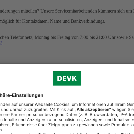
nderungen mitteilen? Unsere Servicemitarbeitenden kümmern sich um I
möglich für Kontaktdaten, Name und Bankverbindung).
chen Telefonnetz, Montag bis Freitag von 7:00 bis 21:00 Uhr sowie Sa
7
.
ngsverkehr SEPA sowie zum Erteilen eines SEPA-Lastschriftmandats 
n zu Hause aus
heitliche Beratung? Wir sind gerne persönlich für Sie da: Unsere Vid
ur Verfügung. Sie können auf diesem Wege auch einen Versicherungsver