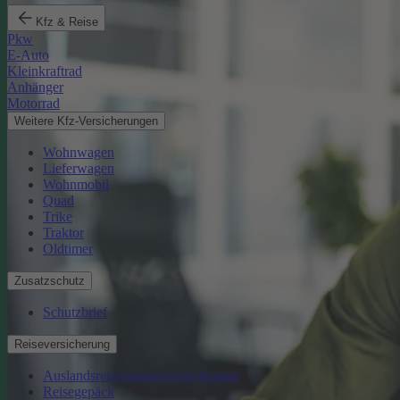
Kfz & Reise
Pkw
E-Auto
Kleinkraftrad
Anhänger
Motorrad
Weitere Kfz-Versicherungen
Wohnwagen
Lieferwagen
Wohnmobil
Quad
Trike
Traktor
Oldtimer
Zusatzschutz
Schutzbrief
Reiseversicherung
Auslandsreisekrankenversicherung
Reisegepäck