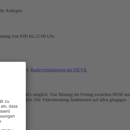
hr Anliegen.
mstag von 8:00 bis 21:00 Uhr.
finden Sie hier:
Bankverbindungen der DEVK
eoberatung macht's möglich. Von Montag bis Freitag zwischen 09:00 un
trag abschließen. Die Videoberatung funktioniert auf allen gängigen