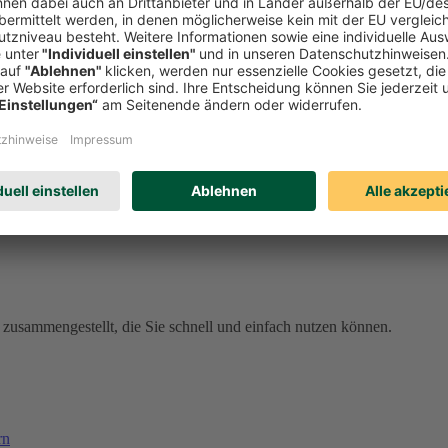
den Sie sich jetzt bei meineDEVK an und profitieren Sie von unseren 
ell vergessen sind
den schnell aus der Welt. Unser Schadenservice ist rund um die Uhr fü
al meineDEVK. Wenn Sie eingeloggt sind, sind Ihre Daten dort bereits 
erreichbar, gebührenfrei aus dem deutschen Telefonnetz).
57
(gebührenpflichtig aus dem Ausland).
zusammengestellt, die Sie schnell und einfach nutzen können.
rn