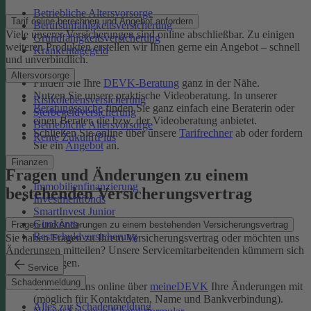
Betriebliche Altersvorsorge
Tarif online berechnen und Angebot anfordern
Berufsunfähigkeitsversicherung
Viele unserer Versicherungen sind online abschließbar. Zu einigen
Grundfähigkeitsversicherung
weiteren Produkten erstellen wir Ihnen gerne ein Angebot – schnell
Krankentagegeld
und unverbindlich.
Altersvorsorge
Finden Sie Ihre
DEVK-Beratung
ganz in der Nähe.
Nutzen Sie unsere praktische Videoberatung. In unserer
Risikolebensversicherung
Beratungssuche
finden Sie ganz einfach eine Beraterin oder
Sterbegeldversicherung
einen Berater, die bzw. der Videoberatung anbietet.
Betriebliche Altersvorsorge
Schließen Sie online über unsere
Tarifrechner
ab oder fordern
Rente ZukunftPlus
Sie ein
Angebot
an.
Finanzen
Fragen und Änderungen zu einem
Immobilienfinanzierung
bestehenden Versicherungsvertrag
Investmentfonds
SmartInvest Junior
Girokonto
Fragen und Änderungen zu einem bestehenden Versicherungsvertrag
Restschuldversicherung
Sie haben Fragen zu Ihrem Versicherungsvertrag oder möchten uns
Änderungen mitteilen? Unsere Servicemitarbeitenden kümmern sich
um Ihr Anliegen.
Service
Schadenmeldung
Teilen Sie uns online über
meineDEVK
Ihre Änderungen mit
(möglich für Kontaktdaten, Name und Bankverbindung).
Alles zur Schadenmeldung