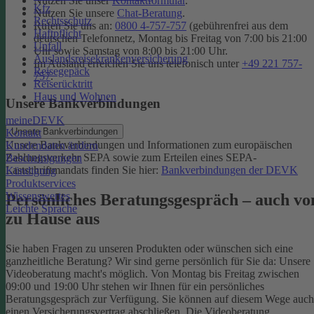
Nutzen Sie unser
Kontaktformular
.
Kfz
Nutzen Sie unsere
Chat-Beratung
.
Rechtsschutz
Rufen Sie uns an:
0800 4-757-757
(gebührenfrei aus dem
Haftpflicht
deutschen Telefonnetz, Montag bis Freitag von 7:00 bis 21:00
Unfall
Uhr sowie Samstag von 8:00 bis 21:00 Uhr.
Auslandsreisekrankenversicherung
Im Ausland erreichen Sie uns telefonisch unter
+49 221 757-
Reisegepäck
757
.
Reiserücktritt
Haus und Wohnen
Unsere Bankverbindungen
meineDEVK
Unsere Bankverbindungen
Kontakt
Unsere Bankverbindungen und Informationen zum europäischen
Kundendaten ändern
Zahlungsverkehr SEPA sowie zum Erteilen eines SEPA-
Bescheinigungen
Lastschriftmandats finden Sie hier:
Bankverbindungen der DEVK
Kündigung
Produktservices
Wissenswertes
Persönliches Beratungsgespräch – auch vo
Leichte Sprache
zu Hause aus
Sie haben Fragen zu unseren Produkten oder wünschen sich eine
ganzheitliche Beratung? Wir sind gerne persönlich für Sie da: Unsere
Videoberatung macht's möglich. Von Montag bis Freitag zwischen
09:00 und 19:00 Uhr stehen wir Ihnen für ein persönliches
Beratungsgespräch zur Verfügung. Sie können auf diesem Wege auch
einen Versicherungsvertrag abschließen. Die Videoberatung