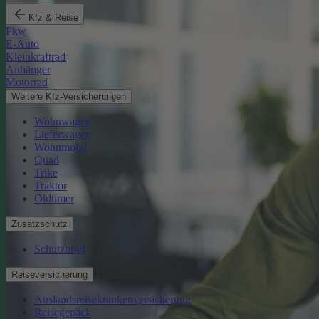
Kfz & Reise
Pkw
E-Auto
Kleinkraftrad
Anhänger
Motorrad
Weitere Kfz-Versicherungen
Wohnwagen
Lieferwagen
Wohnmobil
Quad
Trike
Traktor
Oldtimer
Zusatzschutz
Schutzbrief
Reiseversicherung
Auslandsreisekrankenversicherung
Reisegepäck