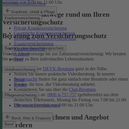
samstags von 8:00 bis 21:00 Uhr.
Immobilienfinanzierung
Krankheit, Unfall & Pflege
Unsere Kontaktwege rund um Ihren
Krankenversicherung
Versicherungsschutz
Private Krankenversicherung
Gesetzliche Krankenversicherung
Beratung zum Versicherungsschutz
Betriebliche Krankenversicherung
Zusatzversicherungen
Beratung zum Versicherungsschutz
Krankentagegeld
Von der Altersvorsorge bis zur Zahnzusatzversicherung: Wir beraten
Ausland
Sie passend zu Ihrer individuellen Lebenssituation:
Tiere
Finden Sie Ihre
DEVK-Beratung
ganz in der Nähe.
Unfallversicherung
Nutzen Sie unsere praktische Videoberatung. In unserer
Beratersuche
finden Sie ganz einfach eine Beraterin oder einen
Privat
Berater, die bzw. der Videoberatung anbietet.
Kinder
Kontaktieren Sie uns über die
Chat-Beratung
.
Rufen Sie uns an:
0800 4-757-757
(gebührenfrei aus dem
Pflegeversicherung
deutschen Telefonnetz, Montag bis Freitag von 7:00 bis 21:00
Uhr sowie Samstag von 8:00 bis 21:00 Uhr.
Pflegezusatzversicherung
Tarif online berechnen und Angebot
Beruf, Alter & Finanzen
anfordern
Beruf