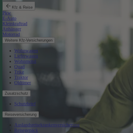
Kfz & Reise
Pkw
E-Auto
Kleinkraftrad
Anhänger
Motorrad
Weitere Kfz-Versicherungen
Wohnwagen
Lieferwagen
Wohnmobil
Quad
Trike
Traktor
Oldtimer
Zusatzschutz
Schutzbrief
Reiseversicherung
Auslandsreisekrankenversicherung
Reisegepäck