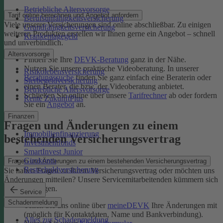
Betriebliche Altersvorsorge
Tarif online berechnen und Angebot anfordern
Berufsunfähigkeitsversicherung
Viele unserer Versicherungen sind online abschließbar. Zu einigen
Grundfähigkeitsversicherung
weiteren Produkten erstellen wir Ihnen gerne ein Angebot – schnell
Krankentagegeld
und unverbindlich.
Altersvorsorge
Finden Sie Ihre
DEVK-Beratung
ganz in der Nähe.
Nutzen Sie unsere praktische Videoberatung. In unserer
Risikolebensversicherung
Beratungssuche
finden Sie ganz einfach eine Beraterin oder
Sterbegeldversicherung
einen Berater, die bzw. der Videoberatung anbietet.
Betriebliche Altersvorsorge
Schließen Sie online über unsere
Tarifrechner
ab oder fordern
Rente ZukunftPlus
Sie ein
Angebot
an.
Finanzen
Fragen und Änderungen zu einem
Immobilienfinanzierung
bestehenden Versicherungsvertrag
Investmentfonds
SmartInvest Junior
Girokonto
Fragen und Änderungen zu einem bestehenden Versicherungsvertrag
Restschuldversicherung
Sie haben Fragen zu Ihrem Versicherungsvertrag oder möchten uns
Änderungen mitteilen? Unsere Servicemitarbeitenden kümmern sich
um Ihr Anliegen.
Service
Schadenmeldung
Teilen Sie uns online über
meineDEVK
Ihre Änderungen mit
(möglich für Kontaktdaten, Name und Bankverbindung).
Alles zur Schadenmeldung