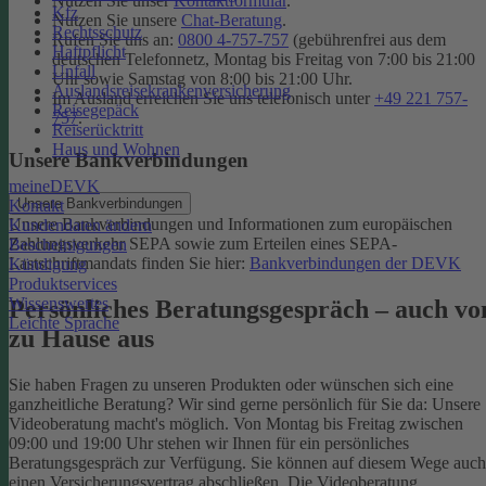
Nutzen Sie unser
Kontaktformular
.
Kfz
Nutzen Sie unsere
Chat-Beratung
.
Rechtsschutz
Rufen Sie uns an:
0800 4-757-757
(gebührenfrei aus dem
Haftpflicht
deutschen Telefonnetz, Montag bis Freitag von 7:00 bis 21:00
Unfall
Uhr sowie Samstag von 8:00 bis 21:00 Uhr.
Auslandsreisekrankenversicherung
Im Ausland erreichen Sie uns telefonisch unter
+49 221 757-
Reisegepäck
757
.
Reiserücktritt
Haus und Wohnen
Unsere Bankverbindungen
meineDEVK
Unsere Bankverbindungen
Kontakt
Unsere Bankverbindungen und Informationen zum europäischen
Kundendaten ändern
Zahlungsverkehr SEPA sowie zum Erteilen eines SEPA-
Bescheinigungen
Lastschriftmandats finden Sie hier:
Bankverbindungen der DEVK
Kündigung
Produktservices
Wissenswertes
Persönliches Beratungsgespräch – auch vo
Leichte Sprache
zu Hause aus
Sie haben Fragen zu unseren Produkten oder wünschen sich eine
ganzheitliche Beratung? Wir sind gerne persönlich für Sie da: Unsere
Videoberatung macht's möglich. Von Montag bis Freitag zwischen
09:00 und 19:00 Uhr stehen wir Ihnen für ein persönliches
Beratungsgespräch zur Verfügung. Sie können auf diesem Wege auch
einen Versicherungsvertrag abschließen. Die Videoberatung