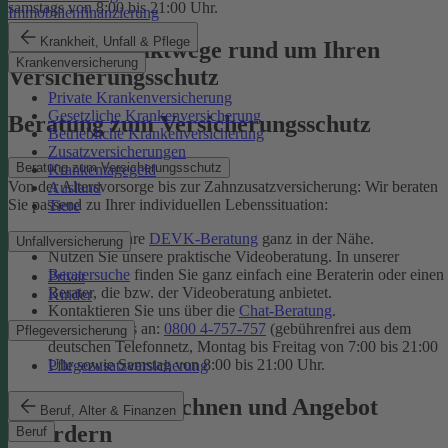
samstags von 8:00 bis 21:00 Uhr.
Immobilienfinanzierung
Krankheit, Unfall & Pflege
Unsere Kontaktwege rund um Ihren
Krankenversicherung
Versicherungsschutz
Private Krankenversicherung
Gesetzliche Krankenversicherung
Beratung zum Versicherungsschutz
Betriebliche Krankenversicherung
Zusatzversicherungen
Beratung zum Versicherungsschutz
Krankentagegeld
Von der Altersvorsorge bis zur Zahnzusatzversicherung: Wir beraten
Ausland
Sie passend zu Ihrer individuellen Lebenssituation:
Tiere
Finden Sie Ihre
DEVK-Beratung
ganz in der Nähe.
Unfallversicherung
Nutzen Sie unsere praktische Videoberatung. In unserer
Beratersuche
finden Sie ganz einfach eine Beraterin oder einen
Privat
Berater, die bzw. der Videoberatung anbietet.
Kinder
Kontaktieren Sie uns über die
Chat-Beratung
.
Rufen Sie uns an:
0800 4-757-757
(gebührenfrei aus dem
Pflegeversicherung
deutschen Telefonnetz, Montag bis Freitag von 7:00 bis 21:00
Uhr sowie Samstag von 8:00 bis 21:00 Uhr.
Pflegezusatzversicherung
Tarif online berechnen und Angebot
Beruf, Alter & Finanzen
anfordern
Beruf