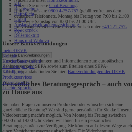
Nutzen Sie unser
Kontaktformular
.
Kfz
Nutzen Sie unsere
Chat-Beratung
.
Rechtsschutz
Rufen Sie uns an:
0800 4-757-757
(gebührenfrei aus dem
Haftpflicht
deutschen Telefonnetz, Montag bis Freitag von 7:00 bis 21:00
Unfall
Uhr sowie Samstag von 8:00 bis 21:00 Uhr.
Auslandsreisekrankenversicherung
Im Ausland erreichen Sie uns telefonisch unter
+49 221 757-
Reisegepäck
757
.
Reiserücktritt
Haus und Wohnen
Unsere Bankverbindungen
meineDEVK
Unsere Bankverbindungen
Kontakt
Unsere Bankverbindungen und Informationen zum europäischen
Kundendaten ändern
Zahlungsverkehr SEPA sowie zum Erteilen eines SEPA-
Bescheinigungen
Lastschriftmandats finden Sie hier:
Bankverbindungen der DEVK
Kündigung
Produktservices
Wissenswertes
Persönliches Beratungsgespräch – auch vo
Leichte Sprache
zu Hause aus
Sie haben Fragen zu unseren Produkten oder wünschen sich eine
ganzheitliche Beratung? Wir sind gerne persönlich für Sie da: Unsere
Videoberatung macht's möglich. Von Montag bis Freitag zwischen
09:00 und 19:00 Uhr stehen wir Ihnen für ein persönliches
Beratungsgespräch zur Verfügung. Sie können auf diesem Wege auch
einen Versicherungsvertrag abschließen. Die Videoberatung