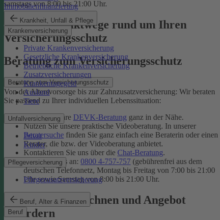
samstags von 8:00 bis 21:00 Uhr.
Immobilienfinanzierung
Krankheit, Unfall & Pflege
Unsere Kontaktwege rund um Ihren
Krankenversicherung
Versicherungsschutz
Private Krankenversicherung
Gesetzliche Krankenversicherung
Beratung zum Versicherungsschutz
Betriebliche Krankenversicherung
Zusatzversicherungen
Beratung zum Versicherungsschutz
Krankentagegeld
Von der Altersvorsorge bis zur Zahnzusatzversicherung: Wir beraten
Ausland
Sie passend zu Ihrer individuellen Lebenssituation:
Tiere
Finden Sie Ihre
DEVK-Beratung
ganz in der Nähe.
Unfallversicherung
Nutzen Sie unsere praktische Videoberatung. In unserer
Beratersuche
finden Sie ganz einfach eine Beraterin oder einen
Privat
Berater, die bzw. der Videoberatung anbietet.
Kinder
Kontaktieren Sie uns über die
Chat-Beratung
.
Rufen Sie uns an:
0800 4-757-757
(gebührenfrei aus dem
Pflegeversicherung
deutschen Telefonnetz, Montag bis Freitag von 7:00 bis 21:00
Uhr sowie Samstag von 8:00 bis 21:00 Uhr.
Pflegezusatzversicherung
Tarif online berechnen und Angebot
Beruf, Alter & Finanzen
anfordern
Beruf