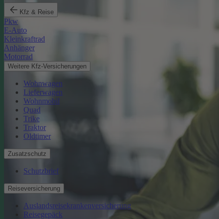
Kfz & Reise
Pkw
E-Auto
Kleinkraftrad
Anhänger
Motorrad
Weitere Kfz-Versicherungen
Wohnwagen
Lieferwagen
Wohnmobil
Quad
Trike
Traktor
Oldtimer
Zusatzschutz
Schutzbrief
Reiseversicherung
Auslandsreisekrankenversicherung
Reisegepäck