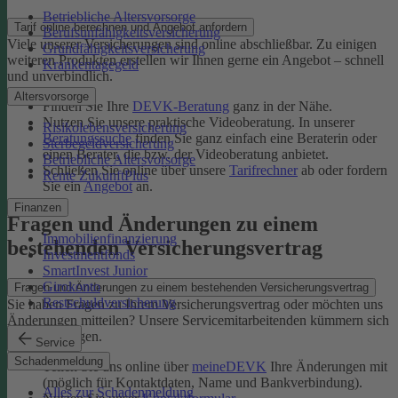
Betriebliche Altersvorsorge
Tarif online berechnen und Angebot anfordern
Berufsunfähigkeitsversicherung
Viele unserer Versicherungen sind online abschließbar. Zu einigen
Grundfähigkeitsversicherung
weiteren Produkten erstellen wir Ihnen gerne ein Angebot – schnell
Krankentagegeld
und unverbindlich.
Altersvorsorge
Finden Sie Ihre
DEVK-Beratung
ganz in der Nähe.
Nutzen Sie unsere praktische Videoberatung. In unserer
Risikolebensversicherung
Beratungssuche
finden Sie ganz einfach eine Beraterin oder
Sterbegeldversicherung
einen Berater, die bzw. der Videoberatung anbietet.
Betriebliche Altersvorsorge
Schließen Sie online über unsere
Tarifrechner
ab oder fordern
Rente ZukunftPlus
Sie ein
Angebot
an.
Finanzen
Fragen und Änderungen zu einem
Immobilienfinanzierung
bestehenden Versicherungsvertrag
Investmentfonds
SmartInvest Junior
Girokonto
Fragen und Änderungen zu einem bestehenden Versicherungsvertrag
Restschuldversicherung
Sie haben Fragen zu Ihrem Versicherungsvertrag oder möchten uns
Änderungen mitteilen? Unsere Servicemitarbeitenden kümmern sich
um Ihr Anliegen.
Service
Schadenmeldung
Teilen Sie uns online über
meineDEVK
Ihre Änderungen mit
(möglich für Kontaktdaten, Name und Bankverbindung).
Alles zur Schadenmeldung