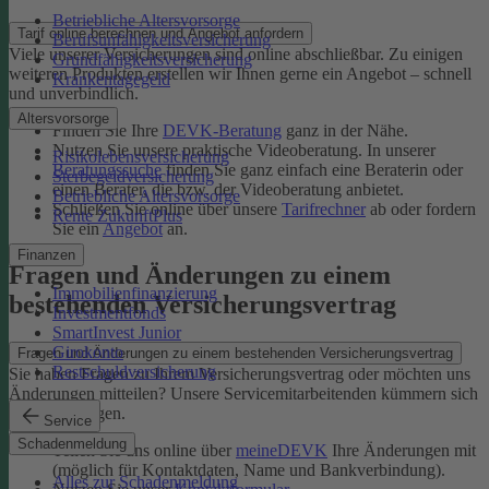
Betriebliche Altersvorsorge
Tarif online berechnen und Angebot anfordern
Berufsunfähigkeitsversicherung
Viele unserer Versicherungen sind online abschließbar. Zu einigen
Grundfähigkeitsversicherung
weiteren Produkten erstellen wir Ihnen gerne ein Angebot – schnell
Krankentagegeld
und unverbindlich.
Altersvorsorge
Finden Sie Ihre
DEVK-Beratung
ganz in der Nähe.
Nutzen Sie unsere praktische Videoberatung. In unserer
Risikolebensversicherung
Beratungssuche
finden Sie ganz einfach eine Beraterin oder
Sterbegeldversicherung
einen Berater, die bzw. der Videoberatung anbietet.
Betriebliche Altersvorsorge
Schließen Sie online über unsere
Tarifrechner
ab oder fordern
Rente ZukunftPlus
Sie ein
Angebot
an.
Finanzen
Fragen und Änderungen zu einem
Immobilienfinanzierung
bestehenden Versicherungsvertrag
Investmentfonds
SmartInvest Junior
Girokonto
Fragen und Änderungen zu einem bestehenden Versicherungsvertrag
Restschuldversicherung
Sie haben Fragen zu Ihrem Versicherungsvertrag oder möchten uns
Änderungen mitteilen? Unsere Servicemitarbeitenden kümmern sich
um Ihr Anliegen.
Service
Schadenmeldung
Teilen Sie uns online über
meineDEVK
Ihre Änderungen mit
(möglich für Kontaktdaten, Name und Bankverbindung).
Alles zur Schadenmeldung