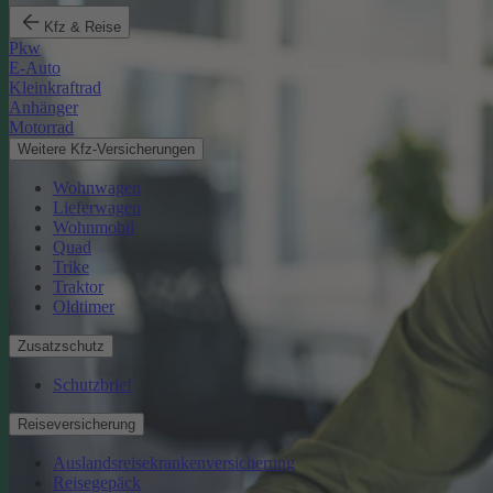
Kfz & Reise
Pkw
E-Auto
Kleinkraftrad
Anhänger
Motorrad
Weitere Kfz-Versicherungen
Wohnwagen
Lieferwagen
Wohnmobil
Quad
Trike
Traktor
Oldtimer
Zusatzschutz
Schutzbrief
Reiseversicherung
Auslandsreisekrankenversicherung
Reisegepäck