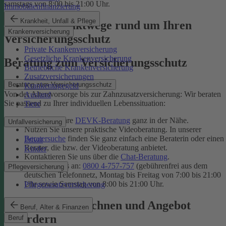
samstags von 8:00 bis 21:00 Uhr.
Immobilienfinanzierung
Krankheit, Unfall & Pflege
Unsere Kontaktwege rund um Ihren
Krankenversicherung
Versicherungsschutz
Private Krankenversicherung
Gesetzliche Krankenversicherung
Beratung zum Versicherungsschutz
Betriebliche Krankenversicherung
Zusatzversicherungen
Beratung zum Versicherungsschutz
Krankentagegeld
Von der Altersvorsorge bis zur Zahnzusatzversicherung: Wir beraten
Ausland
Sie passend zu Ihrer individuellen Lebenssituation:
Tiere
Finden Sie Ihre
DEVK-Beratung
ganz in der Nähe.
Unfallversicherung
Nutzen Sie unsere praktische Videoberatung. In unserer
Beratersuche
finden Sie ganz einfach eine Beraterin oder einen
Privat
Berater, die bzw. der Videoberatung anbietet.
Kinder
Kontaktieren Sie uns über die
Chat-Beratung
.
Rufen Sie uns an:
0800 4-757-757
(gebührenfrei aus dem
Pflegeversicherung
deutschen Telefonnetz, Montag bis Freitag von 7:00 bis 21:00
Uhr sowie Samstag von 8:00 bis 21:00 Uhr.
Pflegezusatzversicherung
Tarif online berechnen und Angebot
Beruf, Alter & Finanzen
anfordern
Beruf