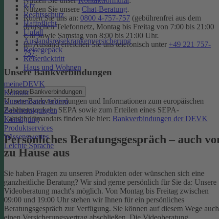
Nutzen Sie unser
Kontaktformular
.
Kfz
Nutzen Sie unsere
Chat-Beratung
.
Rechtsschutz
Rufen Sie uns an:
0800 4-757-757
(gebührenfrei aus dem
Haftpflicht
deutschen Telefonnetz, Montag bis Freitag von 7:00 bis 21:00
Unfall
Uhr sowie Samstag von 8:00 bis 21:00 Uhr.
Auslandsreisekrankenversicherung
Im Ausland erreichen Sie uns telefonisch unter
+49 221 757-
Reisegepäck
757
.
Reiserücktritt
Haus und Wohnen
Unsere Bankverbindungen
meineDEVK
Unsere Bankverbindungen
Kontakt
Unsere Bankverbindungen und Informationen zum europäischen
Kundendaten ändern
Zahlungsverkehr SEPA sowie zum Erteilen eines SEPA-
Bescheinigungen
Lastschriftmandats finden Sie hier:
Bankverbindungen der DEVK
Kündigung
Produktservices
Wissenswertes
Persönliches Beratungsgespräch – auch vo
Leichte Sprache
zu Hause aus
Sie haben Fragen zu unseren Produkten oder wünschen sich eine
ganzheitliche Beratung? Wir sind gerne persönlich für Sie da: Unsere
Videoberatung macht's möglich. Von Montag bis Freitag zwischen
09:00 und 19:00 Uhr stehen wir Ihnen für ein persönliches
Beratungsgespräch zur Verfügung. Sie können auf diesem Wege auch
einen Versicherungsvertrag abschließen. Die Videoberatung