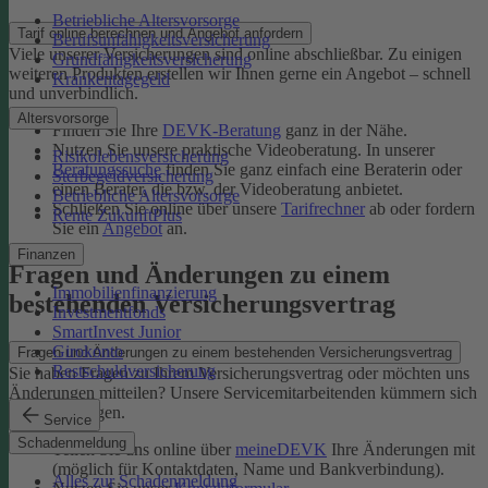
Betriebliche Altersvorsorge
Tarif online berechnen und Angebot anfordern
Berufsunfähigkeitsversicherung
Viele unserer Versicherungen sind online abschließbar. Zu einigen
Grundfähigkeitsversicherung
weiteren Produkten erstellen wir Ihnen gerne ein Angebot – schnell
Krankentagegeld
und unverbindlich.
Altersvorsorge
Finden Sie Ihre
DEVK-Beratung
ganz in der Nähe.
Nutzen Sie unsere praktische Videoberatung. In unserer
Risikolebensversicherung
Beratungssuche
finden Sie ganz einfach eine Beraterin oder
Sterbegeldversicherung
einen Berater, die bzw. der Videoberatung anbietet.
Betriebliche Altersvorsorge
Schließen Sie online über unsere
Tarifrechner
ab oder fordern
Rente ZukunftPlus
Sie ein
Angebot
an.
Finanzen
Fragen und Änderungen zu einem
Immobilienfinanzierung
bestehenden Versicherungsvertrag
Investmentfonds
SmartInvest Junior
Girokonto
Fragen und Änderungen zu einem bestehenden Versicherungsvertrag
Restschuldversicherung
Sie haben Fragen zu Ihrem Versicherungsvertrag oder möchten uns
Änderungen mitteilen? Unsere Servicemitarbeitenden kümmern sich
um Ihr Anliegen.
Service
Schadenmeldung
Teilen Sie uns online über
meineDEVK
Ihre Änderungen mit
(möglich für Kontaktdaten, Name und Bankverbindung).
Alles zur Schadenmeldung