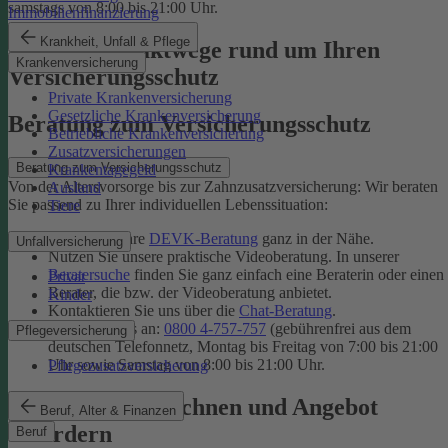
samstags von 8:00 bis 21:00 Uhr.
Immobilienfinanzierung
Krankheit, Unfall & Pflege
Unsere Kontaktwege rund um Ihren
Krankenversicherung
Versicherungsschutz
Private Krankenversicherung
Gesetzliche Krankenversicherung
Beratung zum Versicherungsschutz
Betriebliche Krankenversicherung
Zusatzversicherungen
Beratung zum Versicherungsschutz
Krankentagegeld
Von der Altersvorsorge bis zur Zahnzusatzversicherung: Wir beraten
Ausland
Sie passend zu Ihrer individuellen Lebenssituation:
Tiere
Finden Sie Ihre
DEVK-Beratung
ganz in der Nähe.
Unfallversicherung
Nutzen Sie unsere praktische Videoberatung. In unserer
Beratersuche
finden Sie ganz einfach eine Beraterin oder einen
Privat
Berater, die bzw. der Videoberatung anbietet.
Kinder
Kontaktieren Sie uns über die
Chat-Beratung
.
Rufen Sie uns an:
0800 4-757-757
(gebührenfrei aus dem
Pflegeversicherung
deutschen Telefonnetz, Montag bis Freitag von 7:00 bis 21:00
Uhr sowie Samstag von 8:00 bis 21:00 Uhr.
Pflegezusatzversicherung
Tarif online berechnen und Angebot
Beruf, Alter & Finanzen
anfordern
Beruf