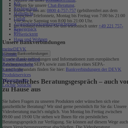
Nutzen Sie unser
Kontaktformular
.
Kfz
Nutzen Sie unsere
Chat-Beratung
.
Rechtsschutz
Rufen Sie uns an:
0800 4-757-757
(gebührenfrei aus dem
Haftpflicht
deutschen Telefonnetz, Montag bis Freitag von 7:00 bis 21:00
Unfall
Uhr sowie Samstag von 8:00 bis 21:00 Uhr.
Auslandsreisekrankenversicherung
Im Ausland erreichen Sie uns telefonisch unter
+49 221 757-
Reisegepäck
757
.
Reiserücktritt
Haus und Wohnen
Unsere Bankverbindungen
meineDEVK
Unsere Bankverbindungen
Kontakt
Unsere Bankverbindungen und Informationen zum europäischen
Kundendaten ändern
Zahlungsverkehr SEPA sowie zum Erteilen eines SEPA-
Bescheinigungen
Lastschriftmandats finden Sie hier:
Bankverbindungen der DEVK
Kündigung
Produktservices
Wissenswertes
Persönliches Beratungsgespräch – auch vo
Leichte Sprache
zu Hause aus
Sie haben Fragen zu unseren Produkten oder wünschen sich eine
ganzheitliche Beratung? Wir sind gerne persönlich für Sie da: Unsere
Videoberatung macht's möglich. Von Montag bis Freitag zwischen
09:00 und 19:00 Uhr stehen wir Ihnen für ein persönliches
Beratungsgespräch zur Verfügung. Sie können auf diesem Wege auch
einen Versicherungsvertrag abschließen. Die Videoberatung