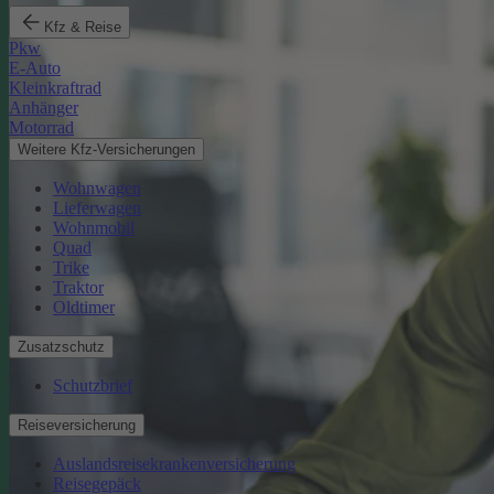
Kfz & Reise
Pkw
E-Auto
Kleinkraftrad
Anhänger
Motorrad
Weitere Kfz-Versicherungen
Wohnwagen
Lieferwagen
Wohnmobil
Quad
Trike
Traktor
Oldtimer
Zusatzschutz
Schutzbrief
Reiseversicherung
Auslandsreisekrankenversicherung
Reisegepäck