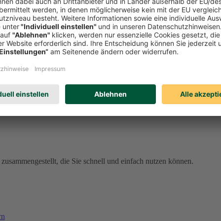
den Sie sich jetzt bei meineDEVK an und profitieren Sie von unseren 
ell vergessen sind
den schnell aus der Welt. Unser Schadenservice ist rund um die Uhr fü
al meineDEVK. Wenn Sie eingeloggt sind, sind Ihre Daten dort bereits 
erreichbar, gebührenfrei aus dem deutschen Telefonnetz).
57
(gebührenpflichtig aus dem Ausland).
zusammengestellt, die Sie schnell und einfach nutzen können.
rn