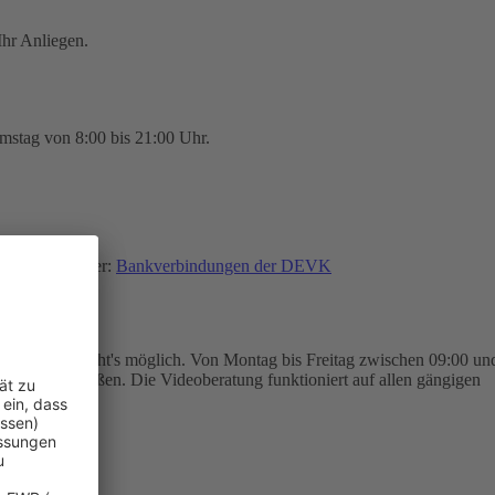
hr Anliegen.
mstag von 8:00 bis 21:00 Uhr.
finden Sie hier:
Bankverbindungen der DEVK
eoberatung macht's möglich. Von Montag bis Freitag zwischen 09:00 un
trag abschließen. Die Videoberatung funktioniert auf allen gängigen