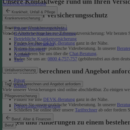
Unsere Kontaktwege rund um Ihren Versi
Immobilienfinanzierung
Krankheit, Unfall & Pflege
Beratung zum Versicherungsschutz
Krankenversicherung
Beratung zum Versicherungsschutz
Private Krankenversicherung
Von der Altersvorsorge bis zur Zahnzusatzversicherung: Wir beraten S
Gesetzliche Krankenversicherung
Betriebliche Krankenversicherung
Finden Sie Ihre
DEVK-Beratung
ganz in der Nähe.
Zusatzversicherungen
Nutzen Sie unsere praktische Videoberatung. In unserer
Berate
Krankentagegeld
Kontaktieren Sie uns über die
Chat-Beratung
.
Ausland
Rufen Sie uns an:
0800 4-757-757
(gebührenfrei aus dem deuts
Tiere
Tarif online berechnen und Angebot anfor
Unfallversicherung
Privat
Tarif online berechnen und Angebot anfordern
Kinder
Viele unserer Versicherungen sind online abschließbar. Zu einigen we
Pflegeversicherung
Finden Sie Ihre
DEVK-Beratung
ganz in der Nähe.
Nutzen Sie unsere praktische Videoberatung. In unserer
Beratu
Pflegezusatzversicherung
Schließen Sie online über unsere
Tarifrechner
ab oder fordern S
Beruf, Alter & Finanzen
Fragen und Änderungen zu einem bestehe
Beruf