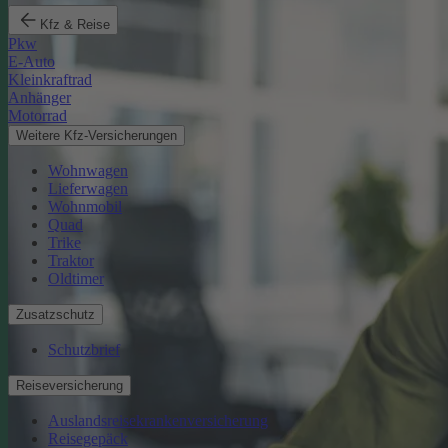
Kfz & Reise
Pkw
E-Auto
Kleinkraftrad
Anhänger
Motorrad
Weitere Kfz-Versicherungen
Wohnwagen
Lieferwagen
Wohnmobil
Quad
Trike
Traktor
Oldtimer
Zusatzschutz
Schutzbrief
Reiseversicherung
Auslandsreisekrankenversicherung
Reisegepäck