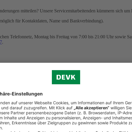
nderungen mitteilen? Unsere Servicemitarbeitenden kümmern sich um I
möglich für Kontaktdaten, Name und Bankverbindung).
chen Telefonnetz, Montag bis Freitag von 7:00 bis 21:00 Uhr sowie Sa
7
.
ngsverkehr SEPA sowie zum Erteilen eines SEPA-Lastschriftmandats 
n zu Hause aus
heitliche Beratung? Wir sind gerne persönlich für Sie da: Unsere Vid
ur Verfügung. Sie können auf diesem Wege auch einen Versicherungsver