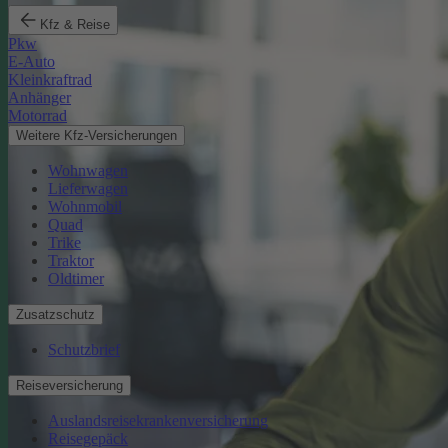
Kfz & Reise
Pkw
E-Auto
Kleinkraftrad
Anhänger
Motorrad
Weitere Kfz-Versicherungen
Wohnwagen
Lieferwagen
Wohnmobil
Quad
Trike
Traktor
Oldtimer
Zusatzschutz
Schutzbrief
Reiseversicherung
Auslandsreisekrankenversicherung
Reisegepäck