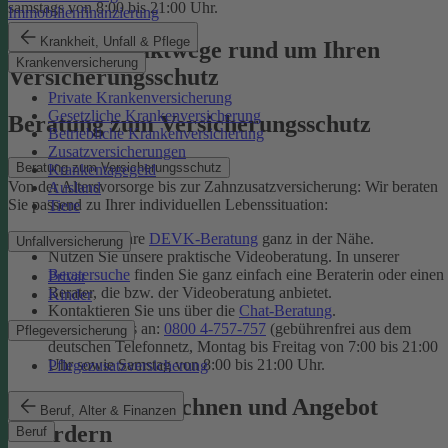
samstags von 8:00 bis 21:00 Uhr.
Immobilienfinanzierung
Krankheit, Unfall & Pflege
Unsere Kontaktwege rund um Ihren
Krankenversicherung
Versicherungsschutz
Private Krankenversicherung
Gesetzliche Krankenversicherung
Beratung zum Versicherungsschutz
Betriebliche Krankenversicherung
Zusatzversicherungen
Beratung zum Versicherungsschutz
Krankentagegeld
Von der Altersvorsorge bis zur Zahnzusatzversicherung: Wir beraten
Ausland
Sie passend zu Ihrer individuellen Lebenssituation:
Tiere
Finden Sie Ihre
DEVK-Beratung
ganz in der Nähe.
Unfallversicherung
Nutzen Sie unsere praktische Videoberatung. In unserer
Beratersuche
finden Sie ganz einfach eine Beraterin oder einen
Privat
Berater, die bzw. der Videoberatung anbietet.
Kinder
Kontaktieren Sie uns über die
Chat-Beratung
.
Rufen Sie uns an:
0800 4-757-757
(gebührenfrei aus dem
Pflegeversicherung
deutschen Telefonnetz, Montag bis Freitag von 7:00 bis 21:00
Uhr sowie Samstag von 8:00 bis 21:00 Uhr.
Pflegezusatzversicherung
Tarif online berechnen und Angebot
Beruf, Alter & Finanzen
anfordern
Beruf