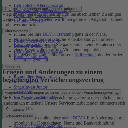
Betriebliche Altersvorsorge
Tarif online berechnen und Angebot anfordern
Berufsunfähigkeitsversicherung
Viele unserer Versicherungen sind online abschließbar. Zu einigen
Grundfähigkeitsversicherung
weiteren Produkten erstellen wir Ihnen gerne ein Angebot – schnell
Krankentagegeld
und unverbindlich.
Altersvorsorge
Finden Sie Ihre
DEVK-Beratung
ganz in der Nähe.
Nutzen Sie unsere praktische Videoberatung. In unserer
Risikolebensversicherung
Beratungssuche
finden Sie ganz einfach eine Beraterin oder
Sterbegeldversicherung
einen Berater, die bzw. der Videoberatung anbietet.
Betriebliche Altersvorsorge
Schließen Sie online über unsere
Tarifrechner
ab oder fordern
Rente ZukunftPlus
Sie ein
Angebot
an.
Finanzen
Fragen und Änderungen zu einem
Immobilienfinanzierung
bestehenden Versicherungsvertrag
Investmentfonds
SmartInvest Junior
Girokonto
Fragen und Änderungen zu einem bestehenden Versicherungsvertrag
Restschuldversicherung
Sie haben Fragen zu Ihrem Versicherungsvertrag oder möchten uns
Änderungen mitteilen? Unsere Servicemitarbeitenden kümmern sich
um Ihr Anliegen.
Service
Schadenmeldung
Teilen Sie uns online über
meineDEVK
Ihre Änderungen mit
(möglich für Kontaktdaten, Name und Bankverbindung).
Alles zur Schadenmeldung