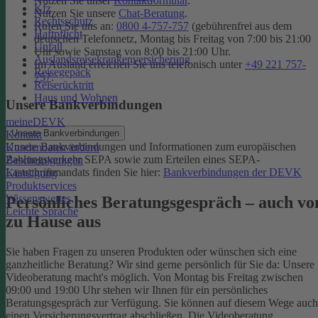
Nutzen Sie unser
Kontaktformular
.
Kfz
Nutzen Sie unsere
Chat-Beratung
.
Rechtsschutz
Rufen Sie uns an:
0800 4-757-757
(gebührenfrei aus dem
Haftpflicht
deutschen Telefonnetz, Montag bis Freitag von 7:00 bis 21:00
Unfall
Uhr sowie Samstag von 8:00 bis 21:00 Uhr.
Auslandsreisekrankenversicherung
Im Ausland erreichen Sie uns telefonisch unter
+49 221 757-
Reisegepäck
757
.
Reiserücktritt
Haus und Wohnen
Unsere Bankverbindungen
meineDEVK
Unsere Bankverbindungen
Kontakt
Unsere Bankverbindungen und Informationen zum europäischen
Kundendaten ändern
Zahlungsverkehr SEPA sowie zum Erteilen eines SEPA-
Bescheinigungen
Lastschriftmandats finden Sie hier:
Bankverbindungen der DEVK
Kündigung
Produktservices
Wissenswertes
Persönliches Beratungsgespräch – auch vo
Leichte Sprache
zu Hause aus
Sie haben Fragen zu unseren Produkten oder wünschen sich eine
ganzheitliche Beratung? Wir sind gerne persönlich für Sie da: Unsere
Videoberatung macht's möglich. Von Montag bis Freitag zwischen
09:00 und 19:00 Uhr stehen wir Ihnen für ein persönliches
Beratungsgespräch zur Verfügung. Sie können auf diesem Wege auch
einen Versicherungsvertrag abschließen. Die Videoberatung