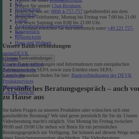
Nutzen Sie unser
Kontaktformular
.
Kfz
Nutzen Sie unsere
Chat-Beratung
.
Rechtsschutz
Rufen Sie uns an:
0800 4-757-757
(gebührenfrei aus dem
Haftpflicht
deutschen Telefonnetz, Montag bis Freitag von 7:00 bis 21:00
Unfall
Uhr sowie Samstag von 8:00 bis 21:00 Uhr.
Auslandsreisekrankenversicherung
Im Ausland erreichen Sie uns telefonisch unter
+49 221 757-
Reisegepäck
757
.
Reiserücktritt
Haus und Wohnen
Unsere Bankverbindungen
meineDEVK
Unsere Bankverbindungen
Kontakt
Unsere Bankverbindungen und Informationen zum europäischen
Kundendaten ändern
Zahlungsverkehr SEPA sowie zum Erteilen eines SEPA-
Bescheinigungen
Lastschriftmandats finden Sie hier:
Bankverbindungen der DEVK
Kündigung
Produktservices
Wissenswertes
Persönliches Beratungsgespräch – auch vo
Leichte Sprache
zu Hause aus
Sie haben Fragen zu unseren Produkten oder wünschen sich eine
ganzheitliche Beratung? Wir sind gerne persönlich für Sie da: Unsere
Videoberatung macht's möglich. Von Montag bis Freitag zwischen
09:00 und 19:00 Uhr stehen wir Ihnen für ein persönliches
Beratungsgespräch zur Verfügung. Sie können auf diesem Wege auch
einen Versicherungsvertrag abschließen. Die Videoberatung