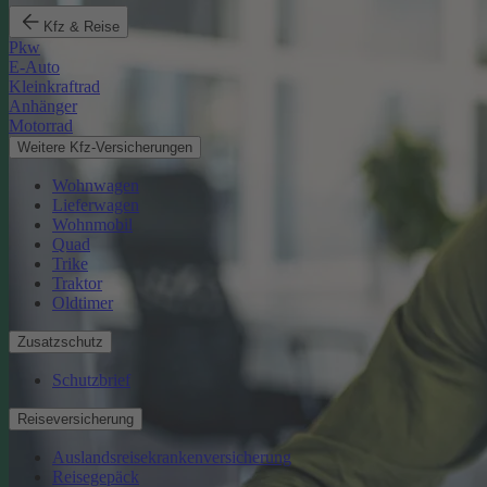
Kfz & Reise
Pkw
E-Auto
Kleinkraftrad
Anhänger
Motorrad
Weitere Kfz-Versicherungen
Wohnwagen
Lieferwagen
Wohnmobil
Quad
Trike
Traktor
Oldtimer
Zusatzschutz
Schutzbrief
Reiseversicherung
Auslandsreisekrankenversicherung
Reisegepäck