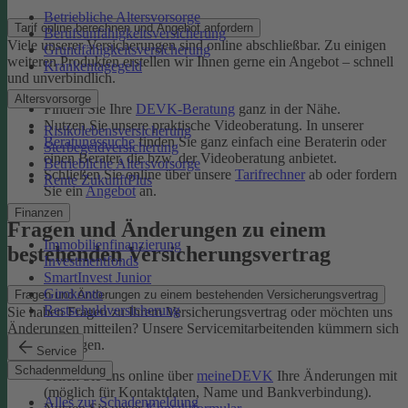
Betriebliche Altersvorsorge
Tarif online berechnen und Angebot anfordern
Berufsunfähigkeitsversicherung
Viele unserer Versicherungen sind online abschließbar. Zu einigen
Grundfähigkeitsversicherung
weiteren Produkten erstellen wir Ihnen gerne ein Angebot – schnell
Krankentagegeld
und unverbindlich.
Altersvorsorge
Finden Sie Ihre
DEVK-Beratung
ganz in der Nähe.
Nutzen Sie unsere praktische Videoberatung. In unserer
Risikolebensversicherung
Beratungssuche
finden Sie ganz einfach eine Beraterin oder
Sterbegeldversicherung
einen Berater, die bzw. der Videoberatung anbietet.
Betriebliche Altersvorsorge
Schließen Sie online über unsere
Tarifrechner
ab oder fordern
Rente ZukunftPlus
Sie ein
Angebot
an.
Finanzen
Fragen und Änderungen zu einem
Immobilienfinanzierung
bestehenden Versicherungsvertrag
Investmentfonds
SmartInvest Junior
Girokonto
Fragen und Änderungen zu einem bestehenden Versicherungsvertrag
Restschuldversicherung
Sie haben Fragen zu Ihrem Versicherungsvertrag oder möchten uns
Änderungen mitteilen? Unsere Servicemitarbeitenden kümmern sich
um Ihr Anliegen.
Service
Schadenmeldung
Teilen Sie uns online über
meineDEVK
Ihre Änderungen mit
(möglich für Kontaktdaten, Name und Bankverbindung).
Alles zur Schadenmeldung