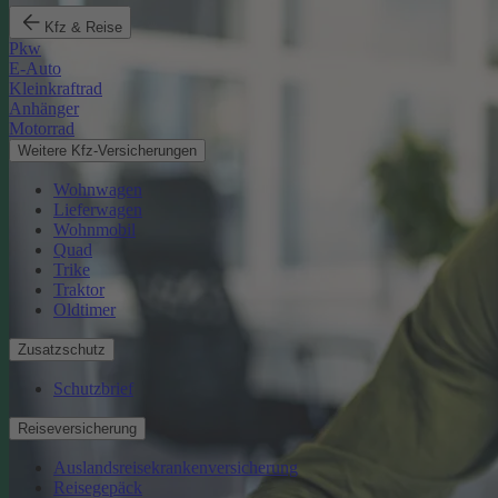
Kfz & Reise
Pkw
E-Auto
Kleinkraftrad
Anhänger
Motorrad
Weitere Kfz-Versicherungen
Wohnwagen
Lieferwagen
Wohnmobil
Quad
Trike
Traktor
Oldtimer
Zusatzschutz
Schutzbrief
Reiseversicherung
Auslandsreisekrankenversicherung
Reisegepäck