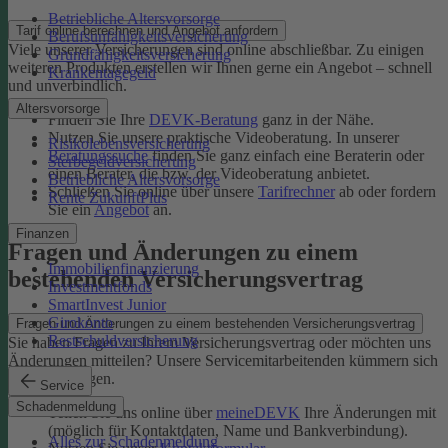
Betriebliche Altersvorsorge
Tarif online berechnen und Angebot anfordern
Berufsunfähigkeitsversicherung
Viele unserer Versicherungen sind online abschließbar. Zu einigen
Grundfähigkeitsversicherung
weiteren Produkten erstellen wir Ihnen gerne ein Angebot – schnell
Krankentagegeld
und unverbindlich.
Altersvorsorge
Finden Sie Ihre
DEVK-Beratung
ganz in der Nähe.
Nutzen Sie unsere praktische Videoberatung. In unserer
Risikolebensversicherung
Beratungssuche
finden Sie ganz einfach eine Beraterin oder
Sterbegeldversicherung
einen Berater, die bzw. der Videoberatung anbietet.
Betriebliche Altersvorsorge
Schließen Sie online über unsere
Tarifrechner
ab oder fordern
Rente ZukunftPlus
Sie ein
Angebot
an.
Finanzen
Fragen und Änderungen zu einem
Immobilienfinanzierung
bestehenden Versicherungsvertrag
Investmentfonds
SmartInvest Junior
Girokonto
Fragen und Änderungen zu einem bestehenden Versicherungsvertrag
Restschuldversicherung
Sie haben Fragen zu Ihrem Versicherungsvertrag oder möchten uns
Änderungen mitteilen? Unsere Servicemitarbeitenden kümmern sich
um Ihr Anliegen.
Service
Schadenmeldung
Teilen Sie uns online über
meineDEVK
Ihre Änderungen mit
(möglich für Kontaktdaten, Name und Bankverbindung).
Alles zur Schadenmeldung