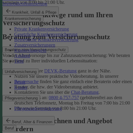
samstags von 8:00 bis 21:00 Uhr.
Immobilienfinanzierung
Krankheit, Unfall & Pflege
Unsere Kontaktwege rund um Ihren
Krankenversicherung
Versicherungsschutz
Private Krankenversicherung
Gesetzliche Krankenversicherung
Beratung zum Versicherungsschutz
Betriebliche Krankenversicherung
Zusatzversicherungen
Beratung zum Versicherungsschutz
Krankentagegeld
Von der Altersvorsorge bis zur Zahnzusatzversicherung: Wir beraten
Ausland
Sie passend zu Ihrer individuellen Lebenssituation:
Tiere
Finden Sie Ihre
DEVK-Beratung
ganz in der Nähe.
Unfallversicherung
Nutzen Sie unsere praktische Videoberatung. In unserer
Beratersuche
finden Sie ganz einfach eine Beraterin oder einen
Privat
Berater, die bzw. der Videoberatung anbietet.
Kinder
Kontaktieren Sie uns über die
Chat-Beratung
.
Rufen Sie uns an:
0800 4-757-757
(gebührenfrei aus dem
Pflegeversicherung
deutschen Telefonnetz, Montag bis Freitag von 7:00 bis 21:00
Uhr sowie Samstag von 8:00 bis 21:00 Uhr.
Pflegezusatzversicherung
Tarif online berechnen und Angebot
Beruf, Alter & Finanzen
anfordern
Beruf