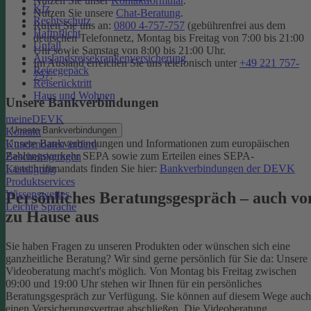
Nutzen Sie unser
Kontaktformular
.
Kfz
Nutzen Sie unsere
Chat-Beratung
.
Rechtsschutz
Rufen Sie uns an:
0800 4-757-757
(gebührenfrei aus dem
Haftpflicht
deutschen Telefonnetz, Montag bis Freitag von 7:00 bis 21:00
Unfall
Uhr sowie Samstag von 8:00 bis 21:00 Uhr.
Auslandsreisekrankenversicherung
Im Ausland erreichen Sie uns telefonisch unter
+49 221 757-
Reisegepäck
757
.
Reiserücktritt
Haus und Wohnen
Unsere Bankverbindungen
meineDEVK
Unsere Bankverbindungen
Kontakt
Unsere Bankverbindungen und Informationen zum europäischen
Kundendaten ändern
Zahlungsverkehr SEPA sowie zum Erteilen eines SEPA-
Bescheinigungen
Lastschriftmandats finden Sie hier:
Bankverbindungen der DEVK
Kündigung
Produktservices
Wissenswertes
Persönliches Beratungsgespräch – auch vo
Leichte Sprache
zu Hause aus
Sie haben Fragen zu unseren Produkten oder wünschen sich eine
ganzheitliche Beratung? Wir sind gerne persönlich für Sie da: Unsere
Videoberatung macht's möglich. Von Montag bis Freitag zwischen
09:00 und 19:00 Uhr stehen wir Ihnen für ein persönliches
Beratungsgespräch zur Verfügung. Sie können auf diesem Wege auch
einen Versicherungsvertrag abschließen. Die Videoberatung