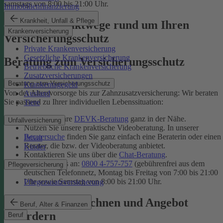
samstags von 8:00 bis 21:00 Uhr.
Immobilienfinanzierung
Krankheit, Unfall & Pflege
Unsere Kontaktwege rund um Ihren
Krankenversicherung
Versicherungsschutz
Private Krankenversicherung
Gesetzliche Krankenversicherung
Beratung zum Versicherungsschutz
Betriebliche Krankenversicherung
Zusatzversicherungen
Beratung zum Versicherungsschutz
Krankentagegeld
Von der Altersvorsorge bis zur Zahnzusatzversicherung: Wir beraten
Ausland
Sie passend zu Ihrer individuellen Lebenssituation:
Tiere
Finden Sie Ihre
DEVK-Beratung
ganz in der Nähe.
Unfallversicherung
Nutzen Sie unsere praktische Videoberatung. In unserer
Beratersuche
finden Sie ganz einfach eine Beraterin oder einen
Privat
Berater, die bzw. der Videoberatung anbietet.
Kinder
Kontaktieren Sie uns über die
Chat-Beratung
.
Rufen Sie uns an:
0800 4-757-757
(gebührenfrei aus dem
Pflegeversicherung
deutschen Telefonnetz, Montag bis Freitag von 7:00 bis 21:00
Uhr sowie Samstag von 8:00 bis 21:00 Uhr.
Pflegezusatzversicherung
Tarif online berechnen und Angebot
Beruf, Alter & Finanzen
anfordern
Beruf