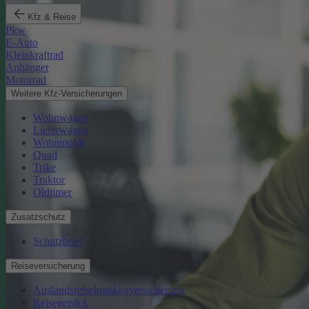
Kfz & Reise
Pkw
E-Auto
Kleinkraftrad
Anhänger
Motorrad
Weitere Kfz-Versicherungen
Wohnwagen
Lieferwagen
Wohnmobil
Quad
Trike
Traktor
Oldtimer
Zusatzschutz
Schutzbrief
Reiseversicherung
Auslandsreisekrankenversicherung
Reisegepäck