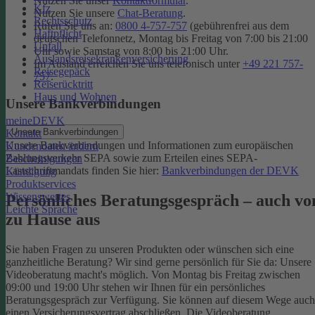
Nutzen Sie unser
Kontaktformular
.
Kfz
Nutzen Sie unsere
Chat-Beratung
.
Rechtsschutz
Rufen Sie uns an:
0800 4-757-757
(gebührenfrei aus dem
Haftpflicht
deutschen Telefonnetz, Montag bis Freitag von 7:00 bis 21:00
Unfall
Uhr sowie Samstag von 8:00 bis 21:00 Uhr.
Auslandsreisekrankenversicherung
Im Ausland erreichen Sie uns telefonisch unter
+49 221 757-
Reisegepäck
757
.
Reiserücktritt
Haus und Wohnen
Unsere Bankverbindungen
meineDEVK
Unsere Bankverbindungen
Kontakt
Unsere Bankverbindungen und Informationen zum europäischen
Kundendaten ändern
Zahlungsverkehr SEPA sowie zum Erteilen eines SEPA-
Bescheinigungen
Lastschriftmandats finden Sie hier:
Bankverbindungen der DEVK
Kündigung
Produktservices
Wissenswertes
Persönliches Beratungsgespräch – auch vo
Leichte Sprache
zu Hause aus
Sie haben Fragen zu unseren Produkten oder wünschen sich eine
ganzheitliche Beratung? Wir sind gerne persönlich für Sie da: Unsere
Videoberatung macht's möglich. Von Montag bis Freitag zwischen
09:00 und 19:00 Uhr stehen wir Ihnen für ein persönliches
Beratungsgespräch zur Verfügung. Sie können auf diesem Wege auch
einen Versicherungsvertrag abschließen. Die Videoberatung