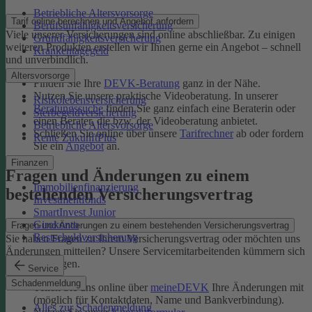
Betriebliche Altersvorsorge
Tarif online berechnen und Angebot anfordern
Berufsunfähigkeitsversicherung
Viele unserer Versicherungen sind online abschließbar. Zu einigen
Grundfähigkeitsversicherung
weiteren Produkten erstellen wir Ihnen gerne ein Angebot – schnell
Krankentagegeld
und unverbindlich.
Altersvorsorge
Finden Sie Ihre
DEVK-Beratung
ganz in der Nähe.
Nutzen Sie unsere praktische Videoberatung. In unserer
Risikolebensversicherung
Beratungssuche
finden Sie ganz einfach eine Beraterin oder
Sterbegeldversicherung
einen Berater, die bzw. der Videoberatung anbietet.
Betriebliche Altersvorsorge
Schließen Sie online über unsere
Tarifrechner
ab oder fordern
Rente ZukunftPlus
Sie ein
Angebot
an.
Finanzen
Fragen und Änderungen zu einem
Immobilienfinanzierung
bestehenden Versicherungsvertrag
Investmentfonds
SmartInvest Junior
Girokonto
Fragen und Änderungen zu einem bestehenden Versicherungsvertrag
Restschuldversicherung
Sie haben Fragen zu Ihrem Versicherungsvertrag oder möchten uns
Änderungen mitteilen? Unsere Servicemitarbeitenden kümmern sich
um Ihr Anliegen.
Service
Schadenmeldung
Teilen Sie uns online über
meineDEVK
Ihre Änderungen mit
(möglich für Kontaktdaten, Name und Bankverbindung).
Alles zur Schadenmeldung