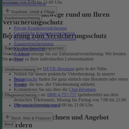
samstags von 8:00 bis 21:00 Uhr.
Immobilienfinanzierung
Krankheit, Unfall & Pflege
Unsere Kontaktwege rund um Ihren
Krankenversicherung
Versicherungsschutz
Private Krankenversicherung
Gesetzliche Krankenversicherung
Beratung zum Versicherungsschutz
Betriebliche Krankenversicherung
Zusatzversicherungen
Beratung zum Versicherungsschutz
Krankentagegeld
Von der Altersvorsorge bis zur Zahnzusatzversicherung: Wir beraten
Ausland
Sie passend zu Ihrer individuellen Lebenssituation:
Tiere
Finden Sie Ihre
DEVK-Beratung
ganz in der Nähe.
Unfallversicherung
Nutzen Sie unsere praktische Videoberatung. In unserer
Beratersuche
finden Sie ganz einfach eine Beraterin oder einen
Privat
Berater, die bzw. der Videoberatung anbietet.
Kinder
Kontaktieren Sie uns über die
Chat-Beratung
.
Rufen Sie uns an:
0800 4-757-757
(gebührenfrei aus dem
Pflegeversicherung
deutschen Telefonnetz, Montag bis Freitag von 7:00 bis 21:00
Uhr sowie Samstag von 8:00 bis 21:00 Uhr.
Pflegezusatzversicherung
Tarif online berechnen und Angebot
Beruf, Alter & Finanzen
anfordern
Beruf