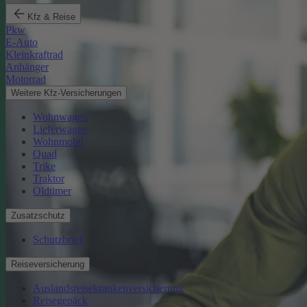
Kfz & Reise
Pkw
E-Auto
Kleinkraftrad
Anhänger
Motorrad
Weitere Kfz-Versicherungen
Wohnwagen
Lieferwagen
Wohnmobil
Quad
Trike
Traktor
Oldtimer
Zusatzschutz
Schutzbrief
Reiseversicherung
Auslandsreisekrankenversicherung
Reisegepäck