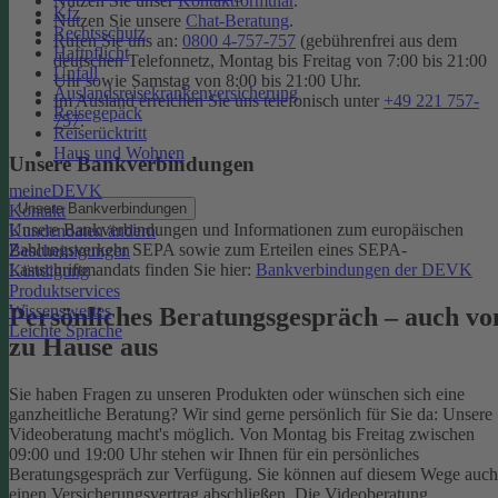
Nutzen Sie unser
Kontaktformular
.
Kfz
Nutzen Sie unsere
Chat-Beratung
.
Rechtsschutz
Rufen Sie uns an:
0800 4-757-757
(gebührenfrei aus dem
Haftpflicht
deutschen Telefonnetz, Montag bis Freitag von 7:00 bis 21:00
Unfall
Uhr sowie Samstag von 8:00 bis 21:00 Uhr.
Auslandsreisekrankenversicherung
Im Ausland erreichen Sie uns telefonisch unter
+49 221 757-
Reisegepäck
757
.
Reiserücktritt
Haus und Wohnen
Unsere Bankverbindungen
meineDEVK
Unsere Bankverbindungen
Kontakt
Unsere Bankverbindungen und Informationen zum europäischen
Kundendaten ändern
Zahlungsverkehr SEPA sowie zum Erteilen eines SEPA-
Bescheinigungen
Lastschriftmandats finden Sie hier:
Bankverbindungen der DEVK
Kündigung
Produktservices
Wissenswertes
Persönliches Beratungsgespräch – auch vo
Leichte Sprache
zu Hause aus
Sie haben Fragen zu unseren Produkten oder wünschen sich eine
ganzheitliche Beratung? Wir sind gerne persönlich für Sie da: Unsere
Videoberatung macht's möglich. Von Montag bis Freitag zwischen
09:00 und 19:00 Uhr stehen wir Ihnen für ein persönliches
Beratungsgespräch zur Verfügung. Sie können auf diesem Wege auch
einen Versicherungsvertrag abschließen. Die Videoberatung