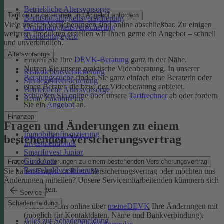
Betriebliche Altersvorsorge
Tarif online berechnen und Angebot anfordern
Berufsunfähigkeitsversicherung
Viele unserer Versicherungen sind online abschließbar. Zu einigen
Grundfähigkeitsversicherung
weiteren Produkten erstellen wir Ihnen gerne ein Angebot – schnell
Krankentagegeld
und unverbindlich.
Altersvorsorge
Finden Sie Ihre
DEVK-Beratung
ganz in der Nähe.
Nutzen Sie unsere praktische Videoberatung. In unserer
Risikolebensversicherung
Beratungssuche
finden Sie ganz einfach eine Beraterin oder
Sterbegeldversicherung
einen Berater, die bzw. der Videoberatung anbietet.
Betriebliche Altersvorsorge
Schließen Sie online über unsere
Tarifrechner
ab oder fordern
Rente ZukunftPlus
Sie ein
Angebot
an.
Finanzen
Fragen und Änderungen zu einem
Immobilienfinanzierung
bestehenden Versicherungsvertrag
Investmentfonds
SmartInvest Junior
Girokonto
Fragen und Änderungen zu einem bestehenden Versicherungsvertrag
Restschuldversicherung
Sie haben Fragen zu Ihrem Versicherungsvertrag oder möchten uns
Änderungen mitteilen? Unsere Servicemitarbeitenden kümmern sich
um Ihr Anliegen.
Service
Schadenmeldung
Teilen Sie uns online über
meineDEVK
Ihre Änderungen mit
(möglich für Kontaktdaten, Name und Bankverbindung).
Alles zur Schadenmeldung