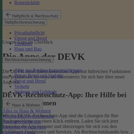
Reiserücktritt
Haftpflicht & Rechtsschutz
Haftpflichtversicherung
Privathaftpflicht
Dienst und Beruf
Unsere Apps im Überblick
Tierhalter
Haus und Bau
Die Apps der DEVK
Rechtsschutzversicherung
Alles zur Rechtsschutzversicherung
Die DEVK bietet Ihnen kostenlose Apps mit hilfreichen Funktionen
Privat, Beruf und Verkehr
und praktischen Services an. Informieren Sie sich hier über unser
Privat und Beruf
Angebot.
Verkehr
Wohnen und Gebäude
DEVK-Rechtsschutz-App: Ihre Hilfe bei
Rechtsproblemen
Haus & Wohnen
Alles zu Haus & Wohnen
Mit der DEVK-Rechtsschutz-App sind die Lösungen für Ihre
Wohngebäudeversicherung
Rechtsprobleme nur einen Klick entfernt. Laden Sie sich jetzt
Hausratversicherung
kostenlos die App herunter und überzeugen Sie sich von den
Elementarversicherung
vielfältigen Funktionen und Services. Als Rechtsschutzkundin bzw. -
Glasversicherung