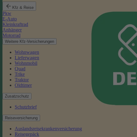
Kfz & Reise
Pkw
E-Auto
Kleinkraftrad
Anhänger
Motorrad
Weitere Kfz-Versicherungen
Wohnwagen
Lieferwagen
Wohnmobil
Quad
Trike
Traktor
Oldtimer
Zusatzschutz
Schutzbrief
Reiseversicherung
Auslandsreisekrankenversicherung
Reisegepäck