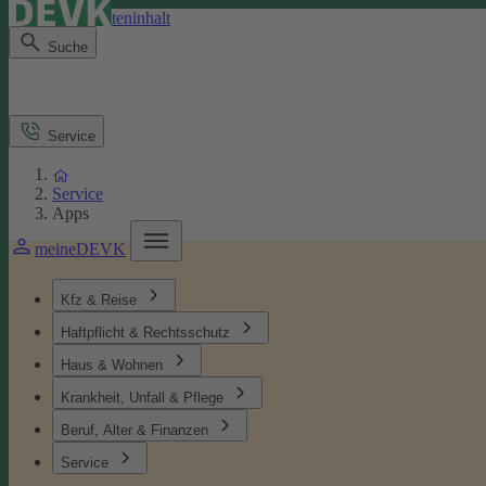
Direkt zum Seiteninhalt
Suche
Service
Service
Apps
meineDEVK
Kfz & Reise
Haftpflicht & Rechtsschutz
Haus & Wohnen
Krankheit, Unfall & Pflege
Beruf, Alter & Finanzen
Service