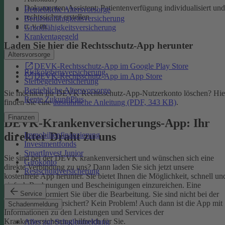
Dokumenten-Assistent: Patientenverfügung individualisiert und
Betriebliche Altersvorsorge
rechtssicher erstellen
Berufsunfähigkeitsversicherung
u. v. m.
Grundfähigkeitsversicherung
Krankentagegeld
Laden Sie hier die Rechtsschutz-App herunter
Altersvorsorge
DEVK-Rechtsschutz-App im Google Play Store
Risikolebensversicherung
DEVK-Rechtsschutz-App im App Store
Sterbegeldversicherung
Betriebliche Altersvorsorge
Sie möchten Ihr DEVK Rechtsschutz-App-Nutzerkonto löschen? Hie
Rente ZukunftPlus
finden Sie eine
ausführliche Anleitung (PDF, 343 KB)
.
Finanzen
DEVK-Krankenversicherungs-App: Ihr
direkter Draht zu uns
Immobilienfinanzierung
Investmentfonds
SmartInvest Junior
Sie sind bei der DEVK krankenversichert und wünschen sich eine
Girokonto
direkte Verbindung zu uns? Dann laden Sie sich jetzt unsere
Restschuldversicherung
kostenfreie App herunter. Sie bietet Ihnen die Möglichkeit, schnell un
einfach Rechnungen und Bescheinigungen einzureichen. Eine
Service
Nachricht informiert Sie über die Bearbeitung.
Sie sind nicht bei der
DEVK krankenversichert? Kein Problem! Auch dann ist die App mit
Schadenmeldung
Informationen zu den Leistungen und Services der
Krankenversicherung hilfreich für Sie.
Alles zur Schadenmeldung