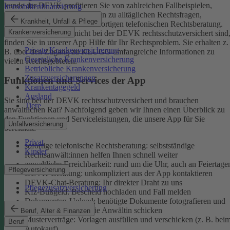
kunde der DEVK profitieren Sie von zahlreichen Fallbeispielen,
Immobilienfinanzierung
informativen Ratgeberbeiträgen zu alltäglichen Rechtsfragen,
Krankheit, Unfall & Pflege
Musterverträgen und einer sofortigen telefonischen Rechtsberatung.
Krankenversicherung
Aber auch, wenn Sie nicht bei der DEVK rechtsschutzversichert sind
finden Sie in unserer App Hilfe für Ihr Rechtsproblem. Sie erhalten z.
Private Krankenversicherung
B. über den Zugang zu KLUGO umfangreiche Informationen zu
Gesetzliche Krankenversicherung
vielen Rechtsgebieten.
Betriebliche Krankenversicherung
Zusatzversicherungen
Funktionen und Services der App
Krankentagegeld
Ausland
Sie sind bei der DEVK rechtsschutzversichert und brauchen
Tiere
anwaltlichen Rat? Nachfolgend geben wir Ihnen einen Überblick zu
den Funktionen und Serviceleistungen, die unsere App für Sie
Unfallversicherung
bereithält:
Privat
sofortige telefonische Rechtsberatung: selbstständige
Kinder
Rechtsanwält:innen helfen Ihnen schnell weiter
anwaltliche Erreichbarkeit: rund um die Uhr, auch an Feiertage
Pflegeversicherung
DEVK-Beratung: unkompliziert aus der App kontaktieren
DEVK-Chat-Beratung: Ihr direkter Draht zu uns
Pflegezusatzversicherung
Kfz-Bußgeld: Bescheid hochladen und Fall melden
Dokumenten-Upload: benötigte Dokumente fotografieren und
an den Anwalt oder die Anwältin schicken
Beruf, Alter & Finanzen
Musterverträge: Vorlagen ausfüllen und verschicken (z. B. bei
Beruf
Autokauf)