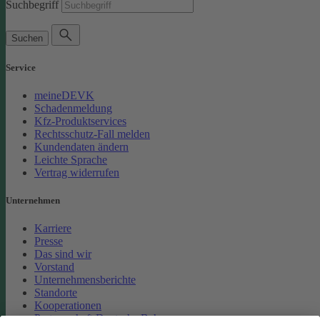
Suchbegriff
Suchen
Service
meineDEVK
Schadenmeldung
Kfz-Produktservices
Rechtsschutz-Fall melden
Kundendaten ändern
Leichte Sprache
Vertrag widerrufen
Unternehmen
Karriere
Presse
Das sind wir
Vorstand
Unternehmensberichte
Standorte
Kooperationen
Partnerschaft Deutsche Bahn