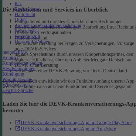
Kfz
Rechtsschutz
Die Funktionen und Services im Überblick
Haftpflicht
Unfall
Fotografieren und direktes Einreichen Ihrer Rechnungen
Auslandsreisekrankenversicherung
Erhalt einer Nachricht bei erfolgter Bearbeitung Ihrer Rechnun
Reisegepäck
Übersicht zu Vertragsinhalten
Reiserücktritt
Hilfe im Ausland
Haus und Wohnen
telefonische Beratung bei Fragen zu Versicherungen, Vorsorge
oder DEVK-Services
meineDEVK
digitale Sprechstunde durch unseren Kooperationspartner, den
Kontakt
Malteser Hilfsdienst, über den Anbieter Medgate Deutschland
Kundendaten ändern
DEVK-Chat-Beratung
Bescheinigungen
Suche nach einer DEVK-Beratung vor Ort in Deutschland
Kündigung
Produktservices
Selbstverständlich entwickeln wir den Funktionsumfang unserer App
Wissenswertes
weiter. Sie können also auf neue Funktionen und Services gespannt
Leichte Sprache
sein.
Laden Sie hier die DEVK-Krankenversicherungs-Ap
herunter
DEVK-Krankenversicherungs-App im Google Play Store
DEVK-Krankenversicherungs-App im App Store