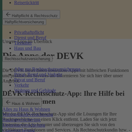
Reiserücktritt
Haftpflicht & Rechtsschutz
Haftpflichtversicherung
Privathaftpflicht
Dienst und Beruf
Unsere Apps im Überblick
Tierhalter
Haus und Bau
Die Apps der DEVK
Rechtsschutzversicherung
Alles zur Rechtsschutzversicherung
Die DEVK bietet Ihnen kostenlose Apps mit hilfreichen Funktionen
Privat, Beruf und Verkehr
und praktischen Services an. Informieren Sie sich hier über unser
Privat und Beruf
Angebot.
Verkehr
Wohnen und Gebäude
DEVK-Rechtsschutz-App: Ihre Hilfe bei
Rechtsproblemen
Haus & Wohnen
Alles zu Haus & Wohnen
Mit der DEVK-Rechtsschutz-App sind die Lösungen für Ihre
Wohngebäudeversicherung
Rechtsprobleme nur einen Klick entfernt. Laden Sie sich jetzt
Hausratversicherung
kostenlos die App herunter und überzeugen Sie sich von den
Elementarversicherung
vielfältigen Funktionen und Services. Als Rechtsschutzkundin bzw. -
Glasversicherung