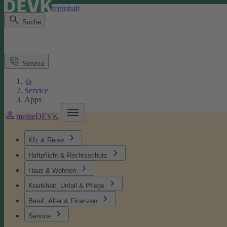
Direkt zum Seiteninhalt
Suche
Service
Service
Apps
meineDEVK
Kfz & Reise
Haftpflicht & Rechtsschutz
Haus & Wohnen
Krankheit, Unfall & Pflege
Beruf, Alter & Finanzen
Service