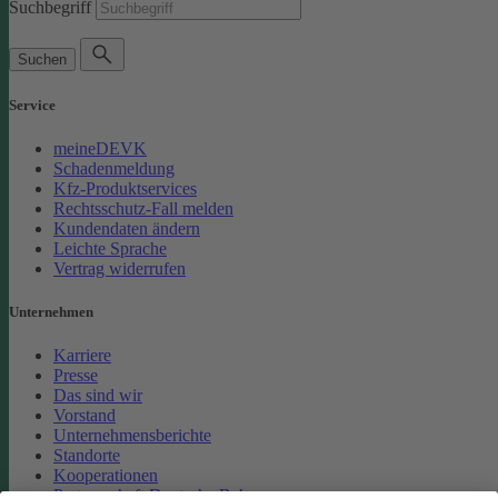
Suchbegriff
Suchen
Service
meineDEVK
Schadenmeldung
Kfz-Produktservices
Rechtsschutz-Fall melden
Kundendaten ändern
Leichte Sprache
Vertrag widerrufen
Unternehmen
Karriere
Presse
Das sind wir
Vorstand
Unternehmensberichte
Standorte
Kooperationen
Partnerschaft Deutsche Bahn