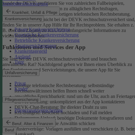
kunde der DEVK profitieren Sie von zahlreichen Fallbeispielen,
Immobilienfinanzierung
informativen Ratgeberbeiträgen zu alltäglichen Rechtsfragen,
Krankheit, Unfall & Pflege
Musterverträgen und einer sofortigen telefonischen Rechtsberatung.
Krankenversicherung
Aber auch, wenn Sie nicht bei der DEVK rechtsschutzversichert sind
finden Sie in unserer App Hilfe für Ihr Rechtsproblem. Sie erhalten z.
Private Krankenversicherung
B. über den Zugang zu KLUGO umfangreiche Informationen zu
Gesetzliche Krankenversicherung
vielen Rechtsgebieten.
Betriebliche Krankenversicherung
Zusatzversicherungen
Funktionen und Services der App
Krankentagegeld
Ausland
Sie sind bei der DEVK rechtsschutzversichert und brauchen
Tiere
anwaltlichen Rat? Nachfolgend geben wir Ihnen einen Überblick zu
den Funktionen und Serviceleistungen, die unsere App für Sie
Unfallversicherung
bereithält:
Privat
sofortige telefonische Rechtsberatung: selbstständige
Kinder
Rechtsanwält:innen helfen Ihnen schnell weiter
anwaltliche Erreichbarkeit: rund um die Uhr, auch an Feiertage
Pflegeversicherung
DEVK-Beratung: unkompliziert aus der App kontaktieren
DEVK-Chat-Beratung: Ihr direkter Draht zu uns
Pflegezusatzversicherung
Kfz-Bußgeld: Bescheid hochladen und Fall melden
Dokumenten-Upload: benötigte Dokumente fotografieren und
an den Anwalt oder die Anwältin schicken
Beruf, Alter & Finanzen
Musterverträge: Vorlagen ausfüllen und verschicken (z. B. bei
Beruf
Autokauf)