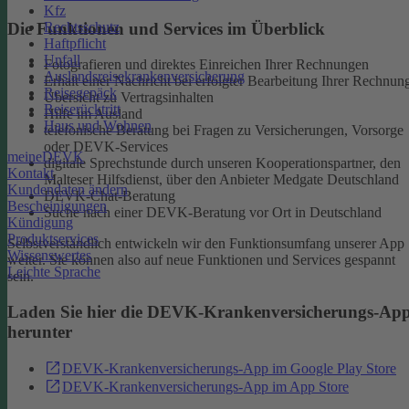
Kfz
Rechtsschutz
Die Funktionen und Services im Überblick
Haftpflicht
Unfall
Fotografieren und direktes Einreichen Ihrer Rechnungen
Auslandsreisekrankenversicherung
Erhalt einer Nachricht bei erfolgter Bearbeitung Ihrer Rechnun
Reisegepäck
Übersicht zu Vertragsinhalten
Reiserücktritt
Hilfe im Ausland
Haus und Wohnen
telefonische Beratung bei Fragen zu Versicherungen, Vorsorge
oder DEVK-Services
meineDEVK
digitale Sprechstunde durch unseren Kooperationspartner, den
Kontakt
Malteser Hilfsdienst, über den Anbieter Medgate Deutschland
Kundendaten ändern
DEVK-Chat-Beratung
Bescheinigungen
Suche nach einer DEVK-Beratung vor Ort in Deutschland
Kündigung
Produktservices
Selbstverständlich entwickeln wir den Funktionsumfang unserer App
Wissenswertes
weiter. Sie können also auf neue Funktionen und Services gespannt
Leichte Sprache
sein.
Laden Sie hier die DEVK-Krankenversicherungs-Ap
herunter
DEVK-Krankenversicherungs-App im Google Play Store
DEVK-Krankenversicherungs-App im App Store