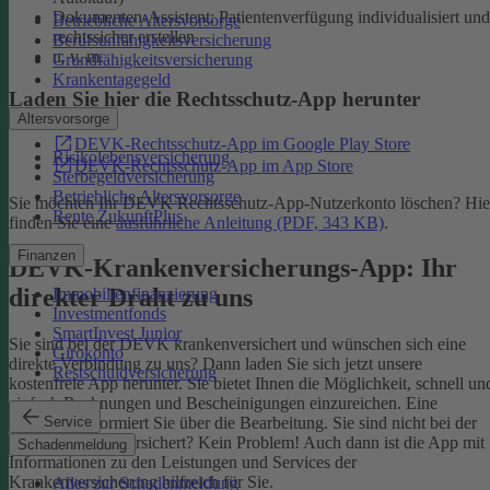
Dokumenten-Assistent: Patientenverfügung individualisiert und
Betriebliche Altersvorsorge
rechtssicher erstellen
Berufsunfähigkeitsversicherung
u. v. m.
Grundfähigkeitsversicherung
Krankentagegeld
Laden Sie hier die Rechtsschutz-App herunter
Altersvorsorge
DEVK-Rechtsschutz-App im Google Play Store
Risikolebensversicherung
DEVK-Rechtsschutz-App im App Store
Sterbegeldversicherung
Betriebliche Altersvorsorge
Sie möchten Ihr DEVK Rechtsschutz-App-Nutzerkonto löschen? Hie
Rente ZukunftPlus
finden Sie eine
ausführliche Anleitung (PDF, 343 KB)
.
Finanzen
DEVK-Krankenversicherungs-App: Ihr
direkter Draht zu uns
Immobilienfinanzierung
Investmentfonds
SmartInvest Junior
Sie sind bei der DEVK krankenversichert und wünschen sich eine
Girokonto
direkte Verbindung zu uns? Dann laden Sie sich jetzt unsere
Restschuldversicherung
kostenfreie App herunter. Sie bietet Ihnen die Möglichkeit, schnell un
einfach Rechnungen und Bescheinigungen einzureichen. Eine
Service
Nachricht informiert Sie über die Bearbeitung.
Sie sind nicht bei der
DEVK krankenversichert? Kein Problem! Auch dann ist die App mit
Schadenmeldung
Informationen zu den Leistungen und Services der
Krankenversicherung hilfreich für Sie.
Alles zur Schadenmeldung