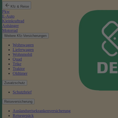
Kfz & Reise
Pkw
E-Auto
Kleinkraftrad
Anhänger
Motorrad
Weitere Kfz-Versicherungen
Wohnwagen
Lieferwagen
Wohnmobil
Quad
Trike
Traktor
Oldtimer
Zusatzschutz
Schutzbrief
Reiseversicherung
Auslandsreisekrankenversicherung
Reisegepäck