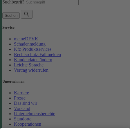
Suchbegriff
Suchen
Service
meineDEVK
Schadenmeldung
Kfz-Produktservices
Rechtsschutz-Fall melden
Kundendaten ändern
Leichte Sprache
Vertrag widerrufen
Unternehmen
Karriere
Presse
Das sind wir
Vorstand
Unternehmensberichte
Standorte
Kooperationen
Partnerschaft Deutsche Bahn