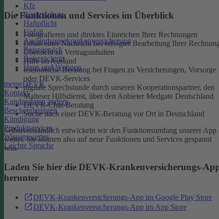
Kfz
Rechtsschutz
Die Funktionen und Services im Überblick
Haftpflicht
Unfall
Fotografieren und direktes Einreichen Ihrer Rechnungen
Auslandsreisekrankenversicherung
Erhalt einer Nachricht bei erfolgter Bearbeitung Ihrer Rechnun
Reisegepäck
Übersicht zu Vertragsinhalten
Reiserücktritt
Hilfe im Ausland
Haus und Wohnen
telefonische Beratung bei Fragen zu Versicherungen, Vorsorge
oder DEVK-Services
meineDEVK
digitale Sprechstunde durch unseren Kooperationspartner, den
Kontakt
Malteser Hilfsdienst, über den Anbieter Medgate Deutschland
Kundendaten ändern
DEVK-Chat-Beratung
Bescheinigungen
Suche nach einer DEVK-Beratung vor Ort in Deutschland
Kündigung
Produktservices
Selbstverständlich entwickeln wir den Funktionsumfang unserer App
Wissenswertes
weiter. Sie können also auf neue Funktionen und Services gespannt
Leichte Sprache
sein.
Laden Sie hier die DEVK-Krankenversicherungs-Ap
herunter
DEVK-Krankenversicherungs-App im Google Play Store
DEVK-Krankenversicherungs-App im App Store