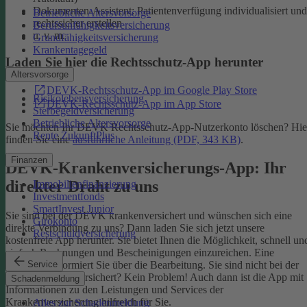
Dokumenten-Assistent: Patientenverfügung individualisiert und
Betriebliche Altersvorsorge
rechtssicher erstellen
Berufsunfähigkeitsversicherung
u. v. m.
Grundfähigkeitsversicherung
Krankentagegeld
Laden Sie hier die Rechtsschutz-App herunter
Altersvorsorge
DEVK-Rechtsschutz-App im Google Play Store
Risikolebensversicherung
DEVK-Rechtsschutz-App im App Store
Sterbegeldversicherung
Betriebliche Altersvorsorge
Sie möchten Ihr DEVK Rechtsschutz-App-Nutzerkonto löschen? Hie
Rente ZukunftPlus
finden Sie eine
ausführliche Anleitung (PDF, 343 KB)
.
Finanzen
DEVK-Krankenversicherungs-App: Ihr
direkter Draht zu uns
Immobilienfinanzierung
Investmentfonds
SmartInvest Junior
Sie sind bei der DEVK krankenversichert und wünschen sich eine
Girokonto
direkte Verbindung zu uns? Dann laden Sie sich jetzt unsere
Restschuldversicherung
kostenfreie App herunter. Sie bietet Ihnen die Möglichkeit, schnell un
einfach Rechnungen und Bescheinigungen einzureichen. Eine
Service
Nachricht informiert Sie über die Bearbeitung.
Sie sind nicht bei der
DEVK krankenversichert? Kein Problem! Auch dann ist die App mit
Schadenmeldung
Informationen zu den Leistungen und Services der
Krankenversicherung hilfreich für Sie.
Alles zur Schadenmeldung