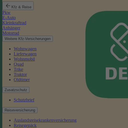
Kfz & Reise
Pkw
E-Auto
Kleinkraftrad
Anhänger
Motorrad
Weitere Kfz-Versicherungen
Wohnwagen
Lieferwagen
Wohnmobil
Quad
Trike
Traktor
Oldtimer
Zusatzschutz
Schutzbrief
Reiseversicherung
Auslandsreisekrankenversicherung
Reisegepäck