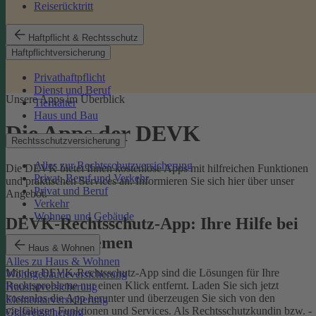
Reiserücktritt
Haftpflicht & Rechtsschutz
Haftpflichtversicherung
Privathaftpflicht
Dienst und Beruf
Unsere Apps im Überblick
Tierhalter
Haus und Bau
Die Apps der DEVK
Rechtsschutzversicherung
Alles zur Rechtsschutzversicherung
Die DEVK bietet Ihnen kostenlose Apps mit hilfreichen Funktionen
Privat, Beruf und Verkehr
und praktischen Services an. Informieren Sie sich hier über unser
Privat und Beruf
Angebot.
Verkehr
Wohnen und Gebäude
DEVK-Rechtsschutz-App: Ihre Hilfe bei
Rechtsproblemen
Haus & Wohnen
Alles zu Haus & Wohnen
Mit der DEVK-Rechtsschutz-App sind die Lösungen für Ihre
Wohngebäudeversicherung
Rechtsprobleme nur einen Klick entfernt. Laden Sie sich jetzt
Hausratversicherung
kostenlos die App herunter und überzeugen Sie sich von den
Elementarversicherung
vielfältigen Funktionen und Services. Als Rechtsschutzkundin bzw. -
Glasversicherung