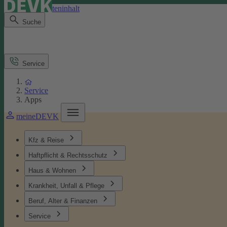
Direkt zum Seiteninhalt
Suche
Service
Service
Apps
meineDEVK
Kfz & Reise
Haftpflicht & Rechtsschutz
Haus & Wohnen
Krankheit, Unfall & Pflege
Beruf, Alter & Finanzen
Service