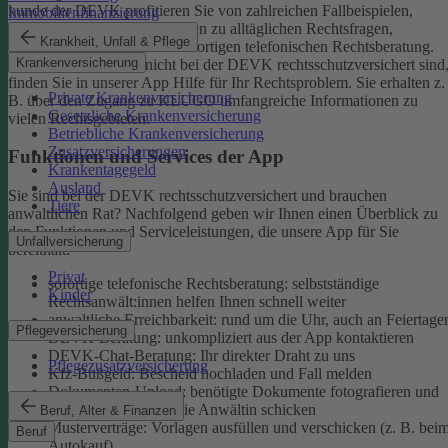
kunde der DEVK profitieren Sie von zahlreichen Fallbeispielen,
Immobilienfinanzierung
informativen Ratgeberbeiträgen zu alltäglichen Rechtsfragen,
Krankheit, Unfall & Pflege
Musterverträgen und einer sofortigen telefonischen Rechtsberatung.
Krankenversicherung
Aber auch, wenn Sie nicht bei der DEVK rechtsschutzversichert sind
finden Sie in unserer App Hilfe für Ihr Rechtsproblem. Sie erhalten z.
Private Krankenversicherung
B. über den Zugang zu KLUGO umfangreiche Informationen zu
Gesetzliche Krankenversicherung
vielen Rechtsgebieten.
Betriebliche Krankenversicherung
Zusatzversicherungen
Funktionen und Services der App
Krankentagegeld
Ausland
Sie sind bei der DEVK rechtsschutzversichert und brauchen
Tiere
anwaltlichen Rat? Nachfolgend geben wir Ihnen einen Überblick zu
den Funktionen und Serviceleistungen, die unsere App für Sie
Unfallversicherung
bereithält:
Privat
sofortige telefonische Rechtsberatung: selbstständige
Kinder
Rechtsanwält:innen helfen Ihnen schnell weiter
anwaltliche Erreichbarkeit: rund um die Uhr, auch an Feiertage
Pflegeversicherung
DEVK-Beratung: unkompliziert aus der App kontaktieren
DEVK-Chat-Beratung: Ihr direkter Draht zu uns
Pflegezusatzversicherung
Kfz-Bußgeld: Bescheid hochladen und Fall melden
Dokumenten-Upload: benötigte Dokumente fotografieren und
an den Anwalt oder die Anwältin schicken
Beruf, Alter & Finanzen
Musterverträge: Vorlagen ausfüllen und verschicken (z. B. bei
Beruf
Autokauf)