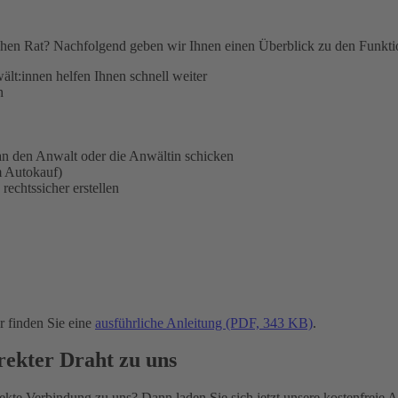
hen Rat? Nachfolgend geben wir Ihnen einen Überblick zu den Funktion
ält:innen helfen Ihnen schnell weiter
n
n den Anwalt oder die Anwältin schicken
m Autokauf)
rechtssicher erstellen
 finden Sie eine
ausführliche Anleitung (PDF, 343 KB)
.
ekter Draht zu uns
te Verbindung zu uns? Dann laden Sie sich jetzt unsere kostenfreie App