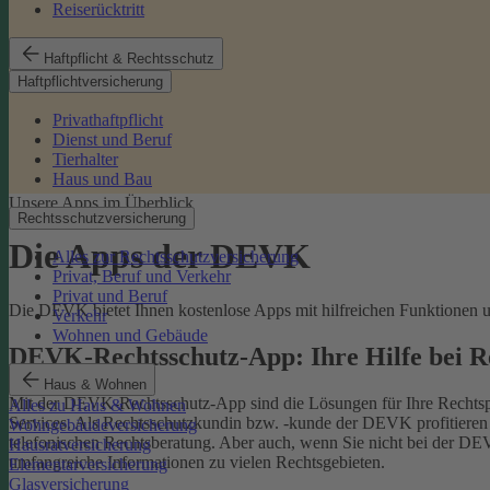
Reiserücktritt
Haftpflicht & Rechtsschutz
Haftpflichtversicherung
Privathaftpflicht
Dienst und Beruf
Tierhalter
Haus und Bau
Unsere Apps im Überblick
Rechtsschutzversicherung
Die Apps der DEVK
Alles zur Rechtsschutzversicherung
Privat, Beruf und Verkehr
Privat und Beruf
Die DEVK bietet Ihnen kostenlose Apps mit hilfreichen Funktionen un
Verkehr
Wohnen und Gebäude
DEVK-Rechtsschutz-App: Ihre Hilfe bei 
Haus & Wohnen
Mit der DEVK-Rechtsschutz-App sind die Lösungen für Ihre Rechtsprob
Alles zu Haus & Wohnen
Services. Als Rechtsschutzkundin bzw. -kunde der DEVK profitieren Si
Wohngebäudeversicherung
telefonischen Rechtsberatung.
Aber auch, wenn Sie nicht bei der DEV
Hausratversicherung
umfangreiche Informationen zu vielen Rechtsgebieten.
Elementarversicherung
Glasversicherung