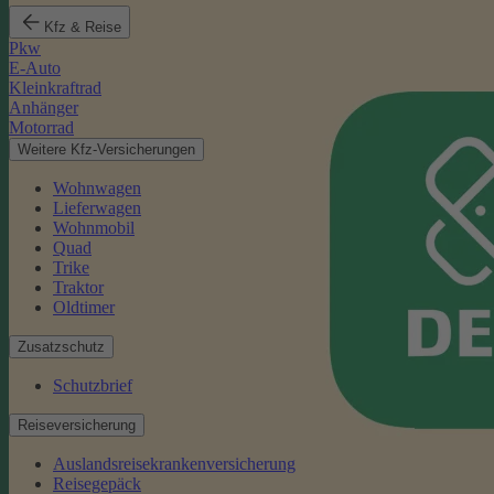
Kfz & Reise
Pkw
E-Auto
Kleinkraftrad
Anhänger
Motorrad
Weitere Kfz-Versicherungen
Wohnwagen
Lieferwagen
Wohnmobil
Quad
Trike
Traktor
Oldtimer
Zusatzschutz
Schutzbrief
Reiseversicherung
Auslandsreisekrankenversicherung
Reisegepäck