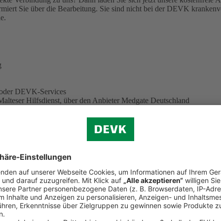
miert Sie über die Bearbeitung.
Sie sind nicht bei der DEVK krankenve
e.
g
e oder DEVK-Services
Malteser Hilfsdienst, über den Anbieter Medgate Deutschland
eiter. Sie können also auf neue Funktionen und Services gespannt sei
 herunter
 löschen? Hier finden Sie eine
ausführliche Anleitung (PDF, 344 KB