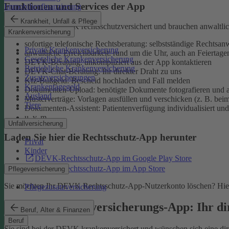
Funktionen und Services der App
Immobilienfinanzierung
Krankheit, Unfall & Pflege
Sie sind bei der DEVK rechtsschutzversichert und brauchen anwaltlic
Krankenversicherung
sofortige telefonische Rechtsberatung: selbstständige Rechtsanw
Private Krankenversicherung
anwaltliche Erreichbarkeit: rund um die Uhr, auch an Feiertage
Gesetzliche Krankenversicherung
DEVK-Beratung: unkompliziert aus der App kontaktieren
Betriebliche Krankenversicherung
DEVK-Chat-Beratung: Ihr direkter Draht zu uns
Zusatzversicherungen
Kfz-Bußgeld: Bescheid hochladen und Fall melden
Krankentagegeld
Dokumenten-Upload: benötigte Dokumente fotografieren und a
Ausland
Musterverträge: Vorlagen ausfüllen und verschicken (z. B. bei
Tiere
Dokumenten-Assistent: Patientenverfügung individualisiert und 
u. v. m.
Unfallversicherung
Laden Sie hier die Rechtsschutz-App herunter
Privat
Kinder
DEVK-Rechtsschutz-App im Google Play Store
DEVK-Rechtsschutz-App im App Store
Pflegeversicherung
Sie möchten Ihr DEVK Rechtsschutz-App-Nutzerkonto löschen? Hier
Pflegezusatzversicherung
DEVK-Krankenversicherungs-App: Ihr dir
Beruf, Alter & Finanzen
Beruf
Sie sind bei der DEVK krankenversichert und wünschen sich eine direk