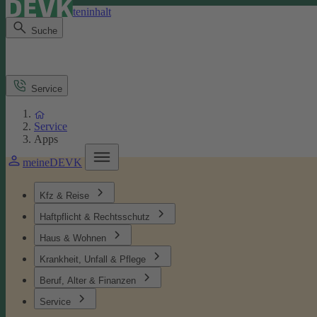
Direkt zum Seiteninhalt
Suche
Service
Service
Apps
meineDEVK
Kfz & Reise
Haftpflicht & Rechtsschutz
Haus & Wohnen
Krankheit, Unfall & Pflege
Beruf, Alter & Finanzen
Service