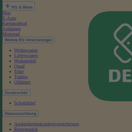
Kfz & Reise
Pkw
E-Auto
Kleinkraftrad
Anhänger
Motorrad
Weitere Kfz-Versicherungen
Wohnwagen
Lieferwagen
Wohnmobil
Quad
Trike
Traktor
Oldtimer
Zusatzschutz
Schutzbrief
Reiseversicherung
Auslandsreisekrankenversicherung
Reisegepäck