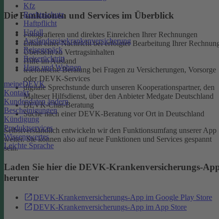
Kfz
Rechtsschutz
Die Funktionen und Services im Überblick
Haftpflicht
Unfall
Fotografieren und direktes Einreichen Ihrer Rechnungen
Auslandsreisekrankenversicherung
Erhalt einer Nachricht bei erfolgter Bearbeitung Ihrer Rechnun
Reisegepäck
Übersicht zu Vertragsinhalten
Reiserücktritt
Hilfe im Ausland
Haus und Wohnen
telefonische Beratung bei Fragen zu Versicherungen, Vorsorge
oder DEVK-Services
meineDEVK
digitale Sprechstunde durch unseren Kooperationspartner, den
Kontakt
Malteser Hilfsdienst, über den Anbieter Medgate Deutschland
Kundendaten ändern
DEVK-Chat-Beratung
Bescheinigungen
Suche nach einer DEVK-Beratung vor Ort in Deutschland
Kündigung
Produktservices
Selbstverständlich entwickeln wir den Funktionsumfang unserer App
Wissenswertes
weiter. Sie können also auf neue Funktionen und Services gespannt
Leichte Sprache
sein.
Laden Sie hier die DEVK-Krankenversicherungs-Ap
herunter
DEVK-Krankenversicherungs-App im Google Play Store
DEVK-Krankenversicherungs-App im App Store