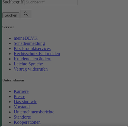
Suchbegriff
Suchen
Service
meineDEVK
Schadenmeldung
Kfz-Produktservices
Rechtsschutz-Fall melden
Kundendaten ändern
Leichte Sprache
Vertrag widerrufen
Unternehmen
Karriere
Presse
Das sind wir
Vorstand
Unternehmensberichte
Standorte
Kooperationen
Partnerschaft Deutsche Bahn