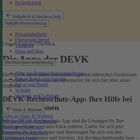
Reiserücktritt
Haftpflicht & Rechtsschutz
Haftpflichtversicherung
Privathaftpflicht
Dienst und Beruf
Unsere Apps im Überblick
Tierhalter
Haus und Bau
Die Apps der DEVK
Rechtsschutzversicherung
Alles zur Rechtsschutzversicherung
Die DEVK bietet Ihnen kostenlose Apps mit hilfreichen Funktionen
Privat, Beruf und Verkehr
und praktischen Services an. Informieren Sie sich hier über unser
Privat und Beruf
Angebot.
Verkehr
Wohnen und Gebäude
DEVK-Rechtsschutz-App: Ihre Hilfe bei
Rechtsproblemen
Haus & Wohnen
Alles zu Haus & Wohnen
Mit der DEVK-Rechtsschutz-App sind die Lösungen für Ihre
Wohngebäudeversicherung
Rechtsprobleme nur einen Klick entfernt. Laden Sie sich jetzt
Hausratversicherung
kostenlos die App herunter und überzeugen Sie sich von den
Elementarversicherung
vielfältigen Funktionen und Services. Als Rechtsschutzkundin bzw. -
Glasversicherung