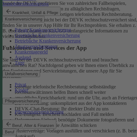
kunde der DEVK profitieren Sie von zahlreichen Fallbeispielen,
Immobilienfinanzierung
informativen Ratgeberbeiträgen zu alltäglichen Rechtsfragen,
Krankheit, Unfall & Pflege
Musterverträgen und einer sofortigen telefonischen Rechtsberatung.
Krankenversicherung
Aber auch, wenn Sie nicht bei der DEVK rechtsschutzversichert sind
finden Sie in unserer App Hilfe für Ihr Rechtsproblem. Sie erhalten z.
Private Krankenversicherung
B. über den Zugang zu KLUGO umfangreiche Informationen zu
Gesetzliche Krankenversicherung
vielen Rechtsgebieten.
Betriebliche Krankenversicherung
Zusatzversicherungen
Funktionen und Services der App
Krankentagegeld
Ausland
Sie sind bei der DEVK rechtsschutzversichert und brauchen
Tiere
anwaltlichen Rat? Nachfolgend geben wir Ihnen einen Überblick zu
den Funktionen und Serviceleistungen, die unsere App für Sie
Unfallversicherung
bereithält:
Privat
sofortige telefonische Rechtsberatung: selbstständige
Kinder
Rechtsanwält:innen helfen Ihnen schnell weiter
anwaltliche Erreichbarkeit: rund um die Uhr, auch an Feiertage
Pflegeversicherung
DEVK-Beratung: unkompliziert aus der App kontaktieren
DEVK-Chat-Beratung: Ihr direkter Draht zu uns
Pflegezusatzversicherung
Kfz-Bußgeld: Bescheid hochladen und Fall melden
Dokumenten-Upload: benötigte Dokumente fotografieren und
an den Anwalt oder die Anwältin schicken
Beruf, Alter & Finanzen
Musterverträge: Vorlagen ausfüllen und verschicken (z. B. bei
Beruf
Autokauf)