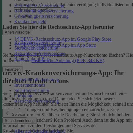
Dokumenten-Assistent: Patientenverfügung individualisiert und
Betriebliche Altersvorsorge
rechtssicher erstellen
Berufsunfähigkeitsversicherung
u. v. m.
Grundfähigkeitsversicherung
Krankentagegeld
Laden Sie hier die Rechtsschutz-App herunter
Altersvorsorge
DEVK-Rechtsschutz-App im Google Play Store
Risikolebensversicherung
DEVK-Rechtsschutz-App im App Store
Sterbegeldversicherung
Betriebliche Altersvorsorge
Sie möchten Ihr DEVK Rechtsschutz-App-Nutzerkonto löschen? Hie
Rente ZukunftPlus
finden Sie eine
ausführliche Anleitung (PDF, 343 KB)
.
Finanzen
DEVK-Krankenversicherungs-App: Ihr
direkter Draht zu uns
Immobilienfinanzierung
Investmentfonds
SmartInvest Junior
Sie sind bei der DEVK krankenversichert und wünschen sich eine
Girokonto
direkte Verbindung zu uns? Dann laden Sie sich jetzt unsere
Restschuldversicherung
kostenfreie App herunter. Sie bietet Ihnen die Möglichkeit, schnell un
einfach Rechnungen und Bescheinigungen einzureichen. Eine
Service
Nachricht informiert Sie über die Bearbeitung.
Sie sind nicht bei der
DEVK krankenversichert? Kein Problem! Auch dann ist die App mit
Schadenmeldung
Informationen zu den Leistungen und Services der
Krankenversicherung hilfreich für Sie.
Alles zur Schadenmeldung