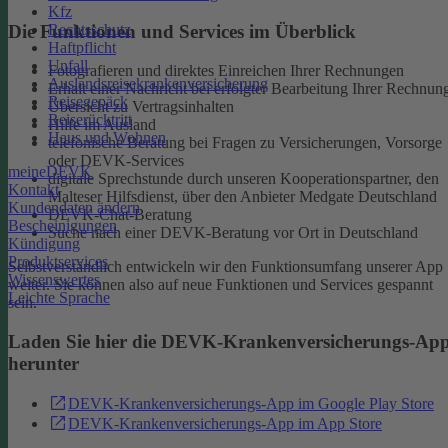
Kfz
Rechtsschutz
Die Funktionen und Services im Überblick
Haftpflicht
Unfall
Fotografieren und direktes Einreichen Ihrer Rechnungen
Auslandsreisekrankenversicherung
Erhalt einer Nachricht bei erfolgter Bearbeitung Ihrer Rechnun
Reisegepäck
Übersicht zu Vertragsinhalten
Reiserücktritt
Hilfe im Ausland
Haus und Wohnen
telefonische Beratung bei Fragen zu Versicherungen, Vorsorge
oder DEVK-Services
meineDEVK
digitale Sprechstunde durch unseren Kooperationspartner, den
Kontakt
Malteser Hilfsdienst, über den Anbieter Medgate Deutschland
Kundendaten ändern
DEVK-Chat-Beratung
Bescheinigungen
Suche nach einer DEVK-Beratung vor Ort in Deutschland
Kündigung
Produktservices
Selbstverständlich entwickeln wir den Funktionsumfang unserer App
Wissenswertes
weiter. Sie können also auf neue Funktionen und Services gespannt
Leichte Sprache
sein.
Laden Sie hier die DEVK-Krankenversicherungs-Ap
herunter
DEVK-Krankenversicherungs-App im Google Play Store
DEVK-Krankenversicherungs-App im App Store