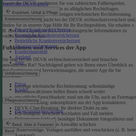
kunde der DEVK profitieren Sie von zahlreichen Fallbeispielen,
Immobilienfinanzierung
informativen Ratgeberbeiträgen zu alltäglichen Rechtsfragen,
Krankheit, Unfall & Pflege
Musterverträgen und einer sofortigen telefonischen Rechtsberatung.
Krankenversicherung
Aber auch, wenn Sie nicht bei der DEVK rechtsschutzversichert sind
finden Sie in unserer App Hilfe für Ihr Rechtsproblem. Sie erhalten z.
Private Krankenversicherung
B. über den Zugang zu KLUGO umfangreiche Informationen zu
Gesetzliche Krankenversicherung
vielen Rechtsgebieten.
Betriebliche Krankenversicherung
Zusatzversicherungen
Funktionen und Services der App
Krankentagegeld
Ausland
Sie sind bei der DEVK rechtsschutzversichert und brauchen
Tiere
anwaltlichen Rat? Nachfolgend geben wir Ihnen einen Überblick zu
den Funktionen und Serviceleistungen, die unsere App für Sie
Unfallversicherung
bereithält:
Privat
sofortige telefonische Rechtsberatung: selbstständige
Kinder
Rechtsanwält:innen helfen Ihnen schnell weiter
anwaltliche Erreichbarkeit: rund um die Uhr, auch an Feiertage
Pflegeversicherung
DEVK-Beratung: unkompliziert aus der App kontaktieren
DEVK-Chat-Beratung: Ihr direkter Draht zu uns
Pflegezusatzversicherung
Kfz-Bußgeld: Bescheid hochladen und Fall melden
Dokumenten-Upload: benötigte Dokumente fotografieren und
an den Anwalt oder die Anwältin schicken
Beruf, Alter & Finanzen
Musterverträge: Vorlagen ausfüllen und verschicken (z. B. bei
Beruf
Autokauf)