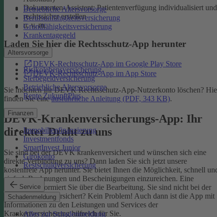
Dokumenten-Assistent: Patientenverfügung individualisiert und
Betriebliche Altersvorsorge
rechtssicher erstellen
Berufsunfähigkeitsversicherung
u. v. m.
Grundfähigkeitsversicherung
Krankentagegeld
Laden Sie hier die Rechtsschutz-App herunter
Altersvorsorge
DEVK-Rechtsschutz-App im Google Play Store
Risikolebensversicherung
DEVK-Rechtsschutz-App im App Store
Sterbegeldversicherung
Betriebliche Altersvorsorge
Sie möchten Ihr DEVK Rechtsschutz-App-Nutzerkonto löschen? Hie
Rente ZukunftPlus
finden Sie eine
ausführliche Anleitung (PDF, 343 KB)
.
Finanzen
DEVK-Krankenversicherungs-App: Ihr
direkter Draht zu uns
Immobilienfinanzierung
Investmentfonds
SmartInvest Junior
Sie sind bei der DEVK krankenversichert und wünschen sich eine
Girokonto
direkte Verbindung zu uns? Dann laden Sie sich jetzt unsere
Restschuldversicherung
kostenfreie App herunter. Sie bietet Ihnen die Möglichkeit, schnell un
einfach Rechnungen und Bescheinigungen einzureichen. Eine
Service
Nachricht informiert Sie über die Bearbeitung.
Sie sind nicht bei der
DEVK krankenversichert? Kein Problem! Auch dann ist die App mit
Schadenmeldung
Informationen zu den Leistungen und Services der
Krankenversicherung hilfreich für Sie.
Alles zur Schadenmeldung