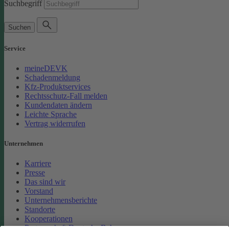
Suchbegriff
Suchen
Service
meineDEVK
Schadenmeldung
Kfz-Produktservices
Rechtsschutz-Fall melden
Kundendaten ändern
Leichte Sprache
Vertrag widerrufen
Unternehmen
Karriere
Presse
Das sind wir
Vorstand
Unternehmensberichte
Standorte
Kooperationen
Partnerschaft Deutsche Bahn