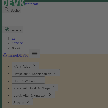
Direkt zum Seiteninhalt
Suche
Service
Service
Apps
meineDEVK
Kfz & Reise
Haftpflicht & Rechtsschutz
Haus & Wohnen
Krankheit, Unfall & Pflege
Beruf, Alter & Finanzen
Service