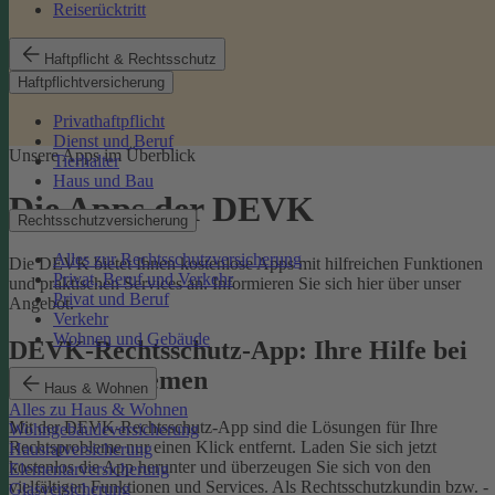
Reiserücktritt
Haftpflicht & Rechtsschutz
Haftpflichtversicherung
Privathaftpflicht
Dienst und Beruf
Unsere Apps im Überblick
Tierhalter
Haus und Bau
Die Apps der DEVK
Rechtsschutzversicherung
Alles zur Rechtsschutzversicherung
Die DEVK bietet Ihnen kostenlose Apps mit hilfreichen Funktionen
Privat, Beruf und Verkehr
und praktischen Services an. Informieren Sie sich hier über unser
Privat und Beruf
Angebot.
Verkehr
Wohnen und Gebäude
DEVK-Rechtsschutz-App: Ihre Hilfe bei
Rechtsproblemen
Haus & Wohnen
Alles zu Haus & Wohnen
Mit der DEVK-Rechtsschutz-App sind die Lösungen für Ihre
Wohngebäudeversicherung
Rechtsprobleme nur einen Klick entfernt. Laden Sie sich jetzt
Hausratversicherung
kostenlos die App herunter und überzeugen Sie sich von den
Elementarversicherung
vielfältigen Funktionen und Services. Als Rechtsschutzkundin bzw. -
Glasversicherung