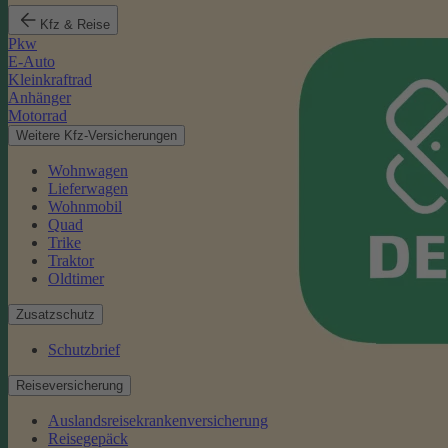
Kfz & Reise
Pkw
E-Auto
Kleinkraftrad
Anhänger
Motorrad
Weitere Kfz-Versicherungen
Wohnwagen
Lieferwagen
Wohnmobil
Quad
Trike
Traktor
Oldtimer
Zusatzschutz
Schutzbrief
Reiseversicherung
Auslandsreisekrankenversicherung
Reisegepäck