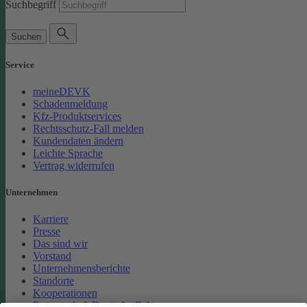
Suchbegriff
Suchen
Service
meineDEVK
Schadenmeldung
Kfz-Produktservices
Rechtsschutz-Fall melden
Kundendaten ändern
Leichte Sprache
Vertrag widerrufen
Unternehmen
Karriere
Presse
Das sind wir
Vorstand
Unternehmensberichte
Standorte
Kooperationen
Partnerschaft Deutsche Bahn