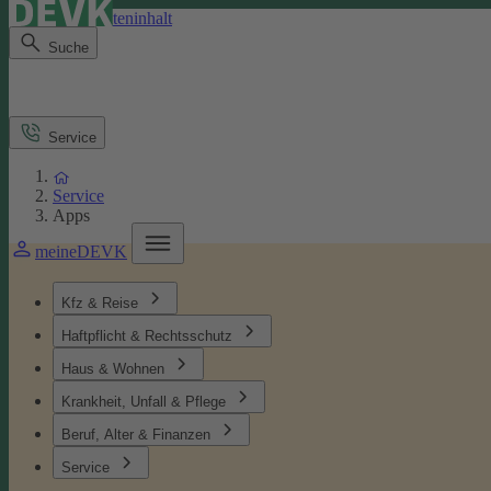
Direkt zum Seiteninhalt
Suche
Service
Service
Apps
meineDEVK
Kfz & Reise
Haftpflicht & Rechtsschutz
Haus & Wohnen
Krankheit, Unfall & Pflege
Beruf, Alter & Finanzen
Service