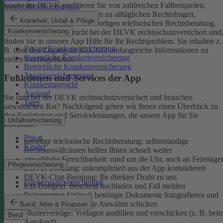
kunde der DEVK profitieren Sie von zahlreichen Fallbeispielen,
Immobilienfinanzierung
informativen Ratgeberbeiträgen zu alltäglichen Rechtsfragen,
Krankheit, Unfall & Pflege
Musterverträgen und einer sofortigen telefonischen Rechtsberatung.
Krankenversicherung
Aber auch, wenn Sie nicht bei der DEVK rechtsschutzversichert sind
finden Sie in unserer App Hilfe für Ihr Rechtsproblem. Sie erhalten z.
Private Krankenversicherung
B. über den Zugang zu KLUGO umfangreiche Informationen zu
Gesetzliche Krankenversicherung
vielen Rechtsgebieten.
Betriebliche Krankenversicherung
Zusatzversicherungen
Funktionen und Services der App
Krankentagegeld
Ausland
Sie sind bei der DEVK rechtsschutzversichert und brauchen
Tiere
anwaltlichen Rat? Nachfolgend geben wir Ihnen einen Überblick zu
den Funktionen und Serviceleistungen, die unsere App für Sie
Unfallversicherung
bereithält:
Privat
sofortige telefonische Rechtsberatung: selbstständige
Kinder
Rechtsanwält:innen helfen Ihnen schnell weiter
anwaltliche Erreichbarkeit: rund um die Uhr, auch an Feiertage
Pflegeversicherung
DEVK-Beratung: unkompliziert aus der App kontaktieren
DEVK-Chat-Beratung: Ihr direkter Draht zu uns
Pflegezusatzversicherung
Kfz-Bußgeld: Bescheid hochladen und Fall melden
Dokumenten-Upload: benötigte Dokumente fotografieren und
an den Anwalt oder die Anwältin schicken
Beruf, Alter & Finanzen
Musterverträge: Vorlagen ausfüllen und verschicken (z. B. bei
Beruf
Autokauf)