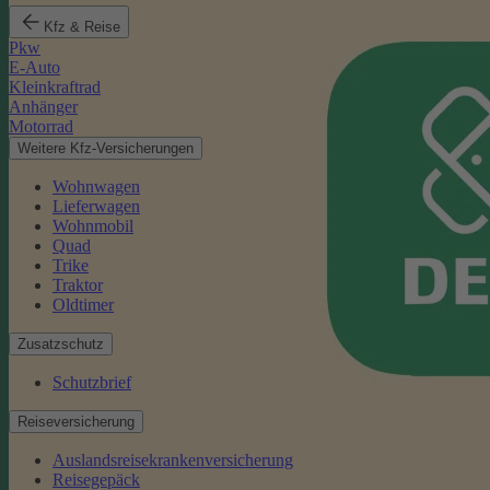
Kfz & Reise
Pkw
E-Auto
Kleinkraftrad
Anhänger
Motorrad
Weitere Kfz-Versicherungen
Wohnwagen
Lieferwagen
Wohnmobil
Quad
Trike
Traktor
Oldtimer
Zusatzschutz
Schutzbrief
Reiseversicherung
Auslandsreisekrankenversicherung
Reisegepäck