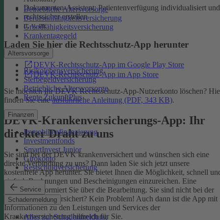
Dokumenten-Assistent: Patientenverfügung individualisiert und
Betriebliche Altersvorsorge
rechtssicher erstellen
Berufsunfähigkeitsversicherung
u. v. m.
Grundfähigkeitsversicherung
Krankentagegeld
Laden Sie hier die Rechtsschutz-App herunter
Altersvorsorge
DEVK-Rechtsschutz-App im Google Play Store
Risikolebensversicherung
DEVK-Rechtsschutz-App im App Store
Sterbegeldversicherung
Betriebliche Altersvorsorge
Sie möchten Ihr DEVK Rechtsschutz-App-Nutzerkonto löschen? Hie
Rente ZukunftPlus
finden Sie eine
ausführliche Anleitung (PDF, 343 KB)
.
Finanzen
DEVK-Krankenversicherungs-App: Ihr
direkter Draht zu uns
Immobilienfinanzierung
Investmentfonds
SmartInvest Junior
Sie sind bei der DEVK krankenversichert und wünschen sich eine
Girokonto
direkte Verbindung zu uns? Dann laden Sie sich jetzt unsere
Restschuldversicherung
kostenfreie App herunter. Sie bietet Ihnen die Möglichkeit, schnell un
einfach Rechnungen und Bescheinigungen einzureichen. Eine
Service
Nachricht informiert Sie über die Bearbeitung.
Sie sind nicht bei der
DEVK krankenversichert? Kein Problem! Auch dann ist die App mit
Schadenmeldung
Informationen zu den Leistungen und Services der
Krankenversicherung hilfreich für Sie.
Alles zur Schadenmeldung