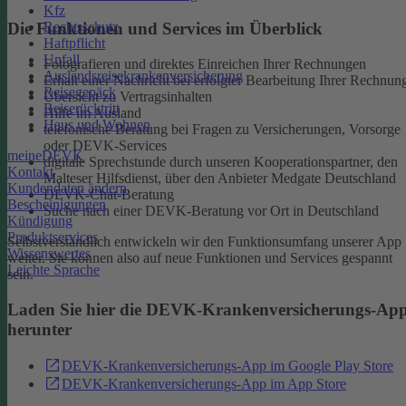
Kfz
Rechtsschutz
Die Funktionen und Services im Überblick
Haftpflicht
Unfall
Fotografieren und direktes Einreichen Ihrer Rechnungen
Auslandsreisekrankenversicherung
Erhalt einer Nachricht bei erfolgter Bearbeitung Ihrer Rechnun
Reisegepäck
Übersicht zu Vertragsinhalten
Reiserücktritt
Hilfe im Ausland
Haus und Wohnen
telefonische Beratung bei Fragen zu Versicherungen, Vorsorge
oder DEVK-Services
meineDEVK
digitale Sprechstunde durch unseren Kooperationspartner, den
Kontakt
Malteser Hilfsdienst, über den Anbieter Medgate Deutschland
Kundendaten ändern
DEVK-Chat-Beratung
Bescheinigungen
Suche nach einer DEVK-Beratung vor Ort in Deutschland
Kündigung
Produktservices
Selbstverständlich entwickeln wir den Funktionsumfang unserer App
Wissenswertes
weiter. Sie können also auf neue Funktionen und Services gespannt
Leichte Sprache
sein.
Laden Sie hier die DEVK-Krankenversicherungs-Ap
herunter
DEVK-Krankenversicherungs-App im Google Play Store
DEVK-Krankenversicherungs-App im App Store