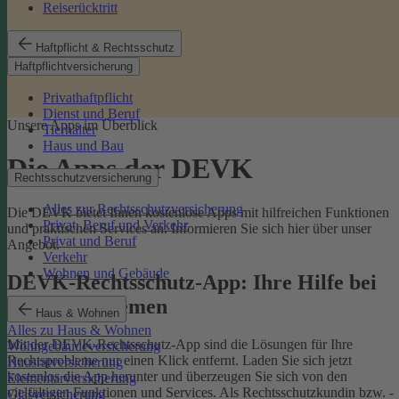
Reiserücktritt
Haftpflicht & Rechtsschutz
Haftpflichtversicherung
Privathaftpflicht
Dienst und Beruf
Unsere Apps im Überblick
Tierhalter
Haus und Bau
Die Apps der DEVK
Rechtsschutzversicherung
Alles zur Rechtsschutzversicherung
Die DEVK bietet Ihnen kostenlose Apps mit hilfreichen Funktionen
Privat, Beruf und Verkehr
und praktischen Services an. Informieren Sie sich hier über unser
Privat und Beruf
Angebot.
Verkehr
Wohnen und Gebäude
DEVK-Rechtsschutz-App: Ihre Hilfe bei
Rechtsproblemen
Haus & Wohnen
Alles zu Haus & Wohnen
Mit der DEVK-Rechtsschutz-App sind die Lösungen für Ihre
Wohngebäudeversicherung
Rechtsprobleme nur einen Klick entfernt. Laden Sie sich jetzt
Hausratversicherung
kostenlos die App herunter und überzeugen Sie sich von den
Elementarversicherung
vielfältigen Funktionen und Services. Als Rechtsschutzkundin bzw. -
Glasversicherung