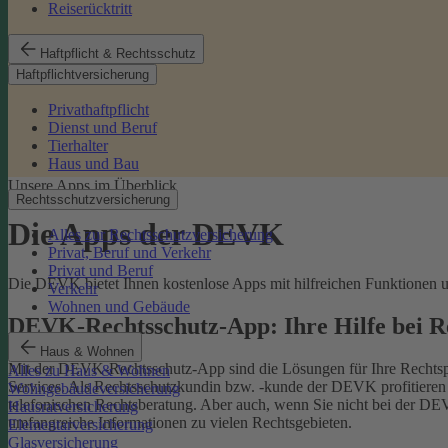
Reiserücktritt
Haftpflicht & Rechtsschutz
Haftpflichtversicherung
Privathaftpflicht
Dienst und Beruf
Tierhalter
Haus und Bau
Unsere Apps im Überblick
Rechtsschutzversicherung
Die Apps der DEVK
Alles zur Rechtsschutzversicherung
Privat, Beruf und Verkehr
Privat und Beruf
Die DEVK bietet Ihnen kostenlose Apps mit hilfreichen Funktionen un
Verkehr
Wohnen und Gebäude
DEVK-Rechtsschutz-App: Ihre Hilfe bei 
Haus & Wohnen
Mit der DEVK-Rechtsschutz-App sind die Lösungen für Ihre Rechtsprob
Alles zu Haus & Wohnen
Services. Als Rechtsschutzkundin bzw. -kunde der DEVK profitieren Si
Wohngebäudeversicherung
telefonischen Rechtsberatung.
Aber auch, wenn Sie nicht bei der DEV
Hausratversicherung
umfangreiche Informationen zu vielen Rechtsgebieten.
Elementarversicherung
Glasversicherung