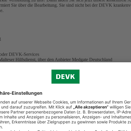
miert Sie über die Bearbeitung.
Sie sind nicht bei der DEVK krankenve
e.
g
e oder DEVK-Services
Malteser Hilfsdienst, über den Anbieter Medgate Deutschland
eiter. Sie können also auf neue Funktionen und Services gespannt sei
 herunter
 löschen? Hier finden Sie eine
ausführliche Anleitung (PDF, 344 KB