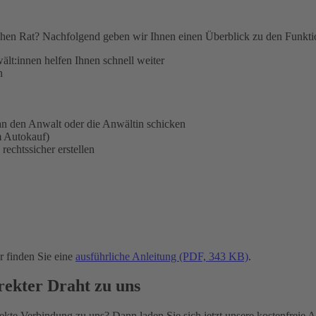
hen Rat? Nachfolgend geben wir Ihnen einen Überblick zu den Funktion
ält:innen helfen Ihnen schnell weiter
n
n den Anwalt oder die Anwältin schicken
m Autokauf)
rechtssicher erstellen
 finden Sie eine
ausführliche Anleitung (PDF, 343 KB)
.
ekter Draht zu uns
te Verbindung zu uns? Dann laden Sie sich jetzt unsere kostenfreie App