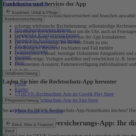
Funktionen und Services der App
Immobilienfinanzierung
Krankheit, Unfall & Pflege
Sie sind bei der DEVK rechtsschutzversichert und brauchen anwaltlic
Krankenversicherung
sofortige telefonische Rechtsberatung: selbstständige Rechtsanw
Private Krankenversicherung
anwaltliche Erreichbarkeit: rund um die Uhr, auch an Feiertage
Gesetzliche Krankenversicherung
DEVK-Beratung: unkompliziert aus der App kontaktieren
Betriebliche Krankenversicherung
DEVK-Chat-Beratung: Ihr direkter Draht zu uns
Zusatzversicherungen
Kfz-Bußgeld: Bescheid hochladen und Fall melden
Krankentagegeld
Dokumenten-Upload: benötigte Dokumente fotografieren und a
Ausland
Musterverträge: Vorlagen ausfüllen und verschicken (z. B. bei
Tiere
Dokumenten-Assistent: Patientenverfügung individualisiert und 
u. v. m.
Unfallversicherung
Laden Sie hier die Rechtsschutz-App herunter
Privat
Kinder
DEVK-Rechtsschutz-App im Google Play Store
DEVK-Rechtsschutz-App im App Store
Pflegeversicherung
Sie möchten Ihr DEVK Rechtsschutz-App-Nutzerkonto löschen? Hier
Pflegezusatzversicherung
DEVK-Krankenversicherungs-App: Ihr dir
Beruf, Alter & Finanzen
Beruf
Sie sind bei der DEVK krankenversichert und wünschen sich eine direk