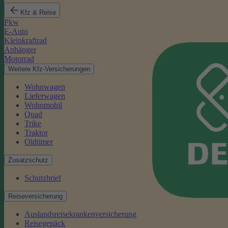
Kfz & Reise
Pkw
E-Auto
Kleinkraftrad
Anhänger
Motorrad
Weitere Kfz-Versicherungen
Wohnwagen
Lieferwagen
Wohnmobil
Quad
Trike
Traktor
Oldtimer
Zusatzschutz
Schutzbrief
Reiseversicherung
Auslandsreisekrankenversicherung
Reisegepäck