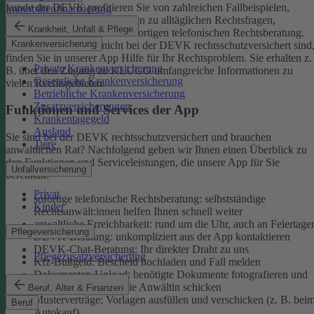
kunde der DEVK profitieren Sie von zahlreichen Fallbeispielen,
Immobilienfinanzierung
informativen Ratgeberbeiträgen zu alltäglichen Rechtsfragen,
Krankheit, Unfall & Pflege
Musterverträgen und einer sofortigen telefonischen Rechtsberatung.
Krankenversicherung
Aber auch, wenn Sie nicht bei der DEVK rechtsschutzversichert sind
finden Sie in unserer App Hilfe für Ihr Rechtsproblem. Sie erhalten z.
Private Krankenversicherung
B. über den Zugang zu KLUGO umfangreiche Informationen zu
Gesetzliche Krankenversicherung
vielen Rechtsgebieten.
Betriebliche Krankenversicherung
Zusatzversicherungen
Funktionen und Services der App
Krankentagegeld
Ausland
Sie sind bei der DEVK rechtsschutzversichert und brauchen
Tiere
anwaltlichen Rat? Nachfolgend geben wir Ihnen einen Überblick zu
den Funktionen und Serviceleistungen, die unsere App für Sie
Unfallversicherung
bereithält:
Privat
sofortige telefonische Rechtsberatung: selbstständige
Kinder
Rechtsanwält:innen helfen Ihnen schnell weiter
anwaltliche Erreichbarkeit: rund um die Uhr, auch an Feiertage
Pflegeversicherung
DEVK-Beratung: unkompliziert aus der App kontaktieren
DEVK-Chat-Beratung: Ihr direkter Draht zu uns
Pflegezusatzversicherung
Kfz-Bußgeld: Bescheid hochladen und Fall melden
Dokumenten-Upload: benötigte Dokumente fotografieren und
an den Anwalt oder die Anwältin schicken
Beruf, Alter & Finanzen
Musterverträge: Vorlagen ausfüllen und verschicken (z. B. bei
Beruf
Autokauf)