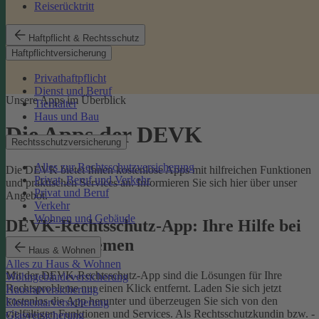
Reiserücktritt
Haftpflicht & Rechtsschutz
Haftpflichtversicherung
Privathaftpflicht
Dienst und Beruf
Unsere Apps im Überblick
Tierhalter
Haus und Bau
Die Apps der DEVK
Rechtsschutzversicherung
Alles zur Rechtsschutzversicherung
Die DEVK bietet Ihnen kostenlose Apps mit hilfreichen Funktionen
Privat, Beruf und Verkehr
und praktischen Services an. Informieren Sie sich hier über unser
Privat und Beruf
Angebot.
Verkehr
Wohnen und Gebäude
DEVK-Rechtsschutz-App: Ihre Hilfe bei
Rechtsproblemen
Haus & Wohnen
Alles zu Haus & Wohnen
Mit der DEVK-Rechtsschutz-App sind die Lösungen für Ihre
Wohngebäudeversicherung
Rechtsprobleme nur einen Klick entfernt. Laden Sie sich jetzt
Hausratversicherung
kostenlos die App herunter und überzeugen Sie sich von den
Elementarversicherung
vielfältigen Funktionen und Services. Als Rechtsschutzkundin bzw. -
Glasversicherung