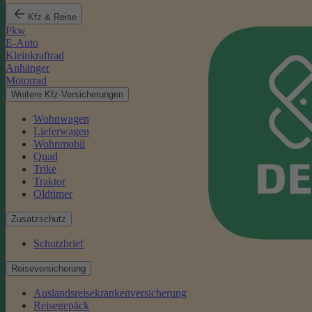
Kfz & Reise
Pkw
E-Auto
Kleinkraftrad
Anhänger
Motorrad
Weitere Kfz-Versicherungen
Wohnwagen
Lieferwagen
Wohnmobil
Quad
Trike
Traktor
Oldtimer
Zusatzschutz
Schutzbrief
Reiseversicherung
Auslandsreisekrankenversicherung
Reisegepäck