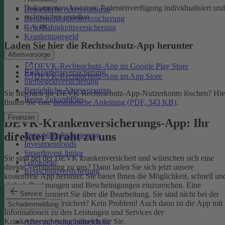
Dokumenten-Assistent: Patientenverfügung individualisiert und
Betriebliche Altersvorsorge
rechtssicher erstellen
Berufsunfähigkeitsversicherung
u. v. m.
Grundfähigkeitsversicherung
Krankentagegeld
Laden Sie hier die Rechtsschutz-App herunter
Altersvorsorge
DEVK-Rechtsschutz-App im Google Play Store
Risikolebensversicherung
DEVK-Rechtsschutz-App im App Store
Sterbegeldversicherung
Betriebliche Altersvorsorge
Sie möchten Ihr DEVK Rechtsschutz-App-Nutzerkonto löschen? Hie
Rente ZukunftPlus
finden Sie eine
ausführliche Anleitung (PDF, 343 KB)
.
Finanzen
DEVK-Krankenversicherungs-App: Ihr
direkter Draht zu uns
Immobilienfinanzierung
Investmentfonds
SmartInvest Junior
Sie sind bei der DEVK krankenversichert und wünschen sich eine
Girokonto
direkte Verbindung zu uns? Dann laden Sie sich jetzt unsere
Restschuldversicherung
kostenfreie App herunter. Sie bietet Ihnen die Möglichkeit, schnell un
einfach Rechnungen und Bescheinigungen einzureichen. Eine
Service
Nachricht informiert Sie über die Bearbeitung.
Sie sind nicht bei der
DEVK krankenversichert? Kein Problem! Auch dann ist die App mit
Schadenmeldung
Informationen zu den Leistungen und Services der
Krankenversicherung hilfreich für Sie.
Alles zur Schadenmeldung