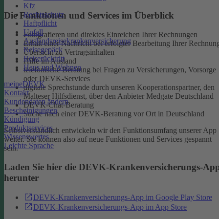
Kfz
Rechtsschutz
Die Funktionen und Services im Überblick
Haftpflicht
Unfall
Fotografieren und direktes Einreichen Ihrer Rechnungen
Auslandsreisekrankenversicherung
Erhalt einer Nachricht bei erfolgter Bearbeitung Ihrer Rechnun
Reisegepäck
Übersicht zu Vertragsinhalten
Reiserücktritt
Hilfe im Ausland
Haus und Wohnen
telefonische Beratung bei Fragen zu Versicherungen, Vorsorge
oder DEVK-Services
meineDEVK
digitale Sprechstunde durch unseren Kooperationspartner, den
Kontakt
Malteser Hilfsdienst, über den Anbieter Medgate Deutschland
Kundendaten ändern
DEVK-Chat-Beratung
Bescheinigungen
Suche nach einer DEVK-Beratung vor Ort in Deutschland
Kündigung
Produktservices
Selbstverständlich entwickeln wir den Funktionsumfang unserer App
Wissenswertes
weiter. Sie können also auf neue Funktionen und Services gespannt
Leichte Sprache
sein.
Laden Sie hier die DEVK-Krankenversicherungs-Ap
herunter
DEVK-Krankenversicherungs-App im Google Play Store
DEVK-Krankenversicherungs-App im App Store