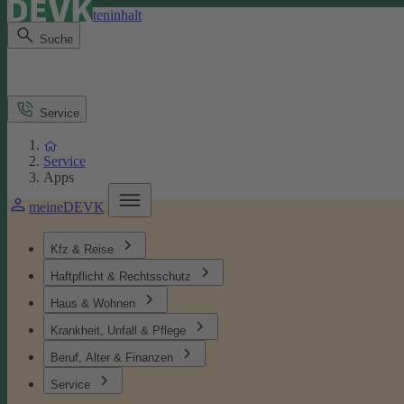
Direkt zum Seiteninhalt
Suche
Service
Service
Apps
meineDEVK
Kfz & Reise
Haftpflicht & Rechtsschutz
Haus & Wohnen
Krankheit, Unfall & Pflege
Beruf, Alter & Finanzen
Service