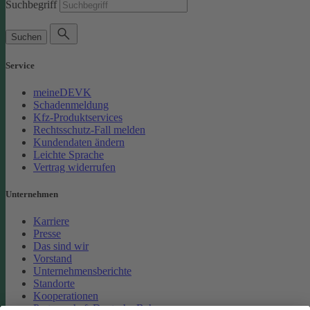
Suchbegriff
Suchen
Service
meineDEVK
Schadenmeldung
Kfz-Produktservices
Rechtsschutz-Fall melden
Kundendaten ändern
Leichte Sprache
Vertrag widerrufen
Unternehmen
Karriere
Presse
Das sind wir
Vorstand
Unternehmensberichte
Standorte
Kooperationen
Partnerschaft Deutsche Bahn