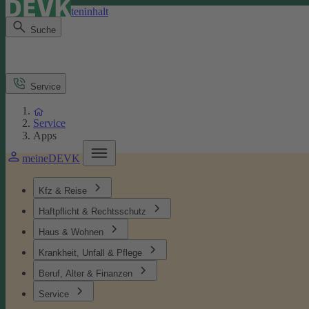
Direkt zum Seiteninhalt
Suche
Service
Service
Apps
meineDEVK
Kfz & Reise
Haftpflicht & Rechtsschutz
Haus & Wohnen
Krankheit, Unfall & Pflege
Beruf, Alter & Finanzen
Service