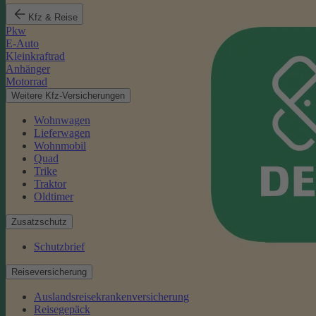
Kfz & Reise
Pkw
E-Auto
Kleinkraftrad
Anhänger
Motorrad
Weitere Kfz-Versicherungen
Wohnwagen
Lieferwagen
Wohnmobil
Quad
Trike
Traktor
Oldtimer
Zusatzschutz
Schutzbrief
Reiseversicherung
Auslandsreisekrankenversicherung
Reisegepäck