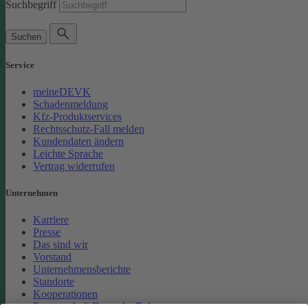
Suchbegriff
Suchen
Service
meineDEVK
Schadenmeldung
Kfz-Produktservices
Rechtsschutz-Fall melden
Kundendaten ändern
Leichte Sprache
Vertrag widerrufen
Unternehmen
Karriere
Presse
Das sind wir
Vorstand
Unternehmensberichte
Standorte
Kooperationen
Partnerschaft Deutsche Bahn