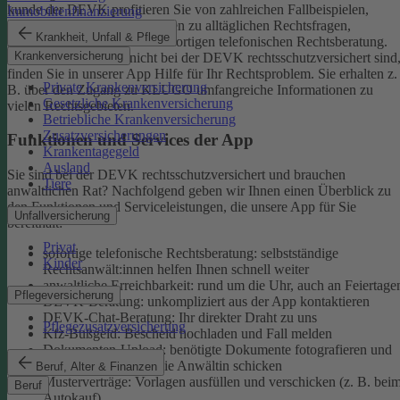
kunde der DEVK profitieren Sie von zahlreichen Fallbeispielen,
Immobilienfinanzierung
informativen Ratgeberbeiträgen zu alltäglichen Rechtsfragen,
Krankheit, Unfall & Pflege
Musterverträgen und einer sofortigen telefonischen Rechtsberatung.
Krankenversicherung
Aber auch, wenn Sie nicht bei der DEVK rechtsschutzversichert sind
finden Sie in unserer App Hilfe für Ihr Rechtsproblem. Sie erhalten z.
Private Krankenversicherung
B. über den Zugang zu KLUGO umfangreiche Informationen zu
Gesetzliche Krankenversicherung
vielen Rechtsgebieten.
Betriebliche Krankenversicherung
Zusatzversicherungen
Funktionen und Services der App
Krankentagegeld
Ausland
Sie sind bei der DEVK rechtsschutzversichert und brauchen
Tiere
anwaltlichen Rat? Nachfolgend geben wir Ihnen einen Überblick zu
den Funktionen und Serviceleistungen, die unsere App für Sie
Unfallversicherung
bereithält:
Privat
sofortige telefonische Rechtsberatung: selbstständige
Kinder
Rechtsanwält:innen helfen Ihnen schnell weiter
anwaltliche Erreichbarkeit: rund um die Uhr, auch an Feiertage
Pflegeversicherung
DEVK-Beratung: unkompliziert aus der App kontaktieren
DEVK-Chat-Beratung: Ihr direkter Draht zu uns
Pflegezusatzversicherung
Kfz-Bußgeld: Bescheid hochladen und Fall melden
Dokumenten-Upload: benötigte Dokumente fotografieren und
an den Anwalt oder die Anwältin schicken
Beruf, Alter & Finanzen
Musterverträge: Vorlagen ausfüllen und verschicken (z. B. bei
Beruf
Autokauf)