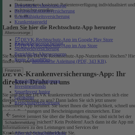
Dokumenten-Assistent: Patientenverfügung individualisiert und
Betriebliche Altersvorsorge
rechtssicher erstellen
Berufsunfähigkeitsversicherung
u. v. m.
Grundfähigkeitsversicherung
Krankentagegeld
Laden Sie hier die Rechtsschutz-App herunter
Altersvorsorge
DEVK-Rechtsschutz-App im Google Play Store
Risikolebensversicherung
DEVK-Rechtsschutz-App im App Store
Sterbegeldversicherung
Betriebliche Altersvorsorge
Sie möchten Ihr DEVK Rechtsschutz-App-Nutzerkonto löschen? Hie
Rente ZukunftPlus
finden Sie eine
ausführliche Anleitung (PDF, 343 KB)
.
Finanzen
DEVK-Krankenversicherungs-App: Ihr
direkter Draht zu uns
Immobilienfinanzierung
Investmentfonds
SmartInvest Junior
Sie sind bei der DEVK krankenversichert und wünschen sich eine
Girokonto
direkte Verbindung zu uns? Dann laden Sie sich jetzt unsere
Restschuldversicherung
kostenfreie App herunter. Sie bietet Ihnen die Möglichkeit, schnell un
einfach Rechnungen und Bescheinigungen einzureichen. Eine
Service
Nachricht informiert Sie über die Bearbeitung.
Sie sind nicht bei der
DEVK krankenversichert? Kein Problem! Auch dann ist die App mit
Schadenmeldung
Informationen zu den Leistungen und Services der
Krankenversicherung hilfreich für Sie.
Alles zur Schadenmeldung