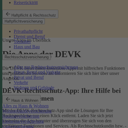
Reiserücktritt
Haftpflicht & Rechtsschutz
Haftpflichtversicherung
Privathaftpflicht
Dienst und Beruf
Unsere Apps im Überblick
Tierhalter
Haus und Bau
Die Apps der DEVK
Rechtsschutzversicherung
Alles zur Rechtsschutzversicherung
Die DEVK bietet Ihnen kostenlose Apps mit hilfreichen Funktionen
Privat, Beruf und Verkehr
und praktischen Services an. Informieren Sie sich hier über unser
Privat und Beruf
Angebot.
Verkehr
Wohnen und Gebäude
DEVK-Rechtsschutz-App: Ihre Hilfe bei
Rechtsproblemen
Haus & Wohnen
Alles zu Haus & Wohnen
Mit der DEVK-Rechtsschutz-App sind die Lösungen für Ihre
Wohngebäudeversicherung
Rechtsprobleme nur einen Klick entfernt. Laden Sie sich jetzt
Hausratversicherung
kostenlos die App herunter und überzeugen Sie sich von den
Elementarversicherung
vielfältigen Funktionen und Services. Als Rechtsschutzkundin bzw. -
Glasversicherung