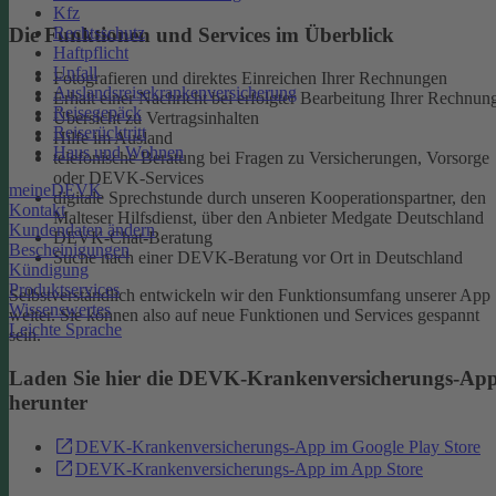
Kfz
Rechtsschutz
Die Funktionen und Services im Überblick
Haftpflicht
Unfall
Fotografieren und direktes Einreichen Ihrer Rechnungen
Auslandsreisekrankenversicherung
Erhalt einer Nachricht bei erfolgter Bearbeitung Ihrer Rechnun
Reisegepäck
Übersicht zu Vertragsinhalten
Reiserücktritt
Hilfe im Ausland
Haus und Wohnen
telefonische Beratung bei Fragen zu Versicherungen, Vorsorge
oder DEVK-Services
meineDEVK
digitale Sprechstunde durch unseren Kooperationspartner, den
Kontakt
Malteser Hilfsdienst, über den Anbieter Medgate Deutschland
Kundendaten ändern
DEVK-Chat-Beratung
Bescheinigungen
Suche nach einer DEVK-Beratung vor Ort in Deutschland
Kündigung
Produktservices
Selbstverständlich entwickeln wir den Funktionsumfang unserer App
Wissenswertes
weiter. Sie können also auf neue Funktionen und Services gespannt
Leichte Sprache
sein.
Laden Sie hier die DEVK-Krankenversicherungs-Ap
herunter
DEVK-Krankenversicherungs-App im Google Play Store
DEVK-Krankenversicherungs-App im App Store