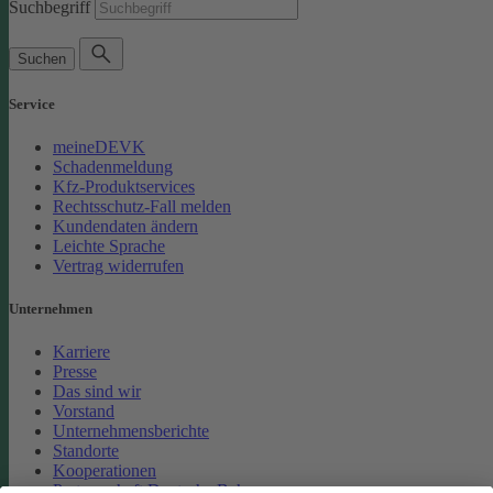
Suchbegriff
Suchen
Service
meineDEVK
Schadenmeldung
Kfz-Produktservices
Rechtsschutz-Fall melden
Kundendaten ändern
Leichte Sprache
Vertrag widerrufen
Unternehmen
Karriere
Presse
Das sind wir
Vorstand
Unternehmensberichte
Standorte
Kooperationen
Partnerschaft Deutsche Bahn