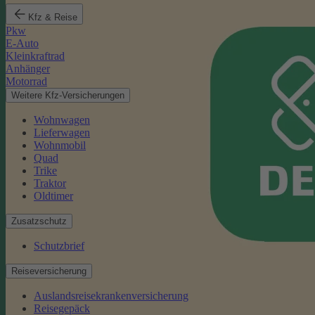
Kfz & Reise
Pkw
E-Auto
Kleinkraftrad
Anhänger
Motorrad
Weitere Kfz-Versicherungen
Wohnwagen
Lieferwagen
Wohnmobil
Quad
Trike
Traktor
Oldtimer
Zusatzschutz
Schutzbrief
Reiseversicherung
Auslandsreisekrankenversicherung
Reisegepäck