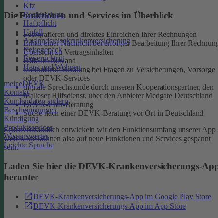
Kfz
Rechtsschutz
Die Funktionen und Services im Überblick
Haftpflicht
Unfall
Fotografieren und direktes Einreichen Ihrer Rechnungen
Auslandsreisekrankenversicherung
Erhalt einer Nachricht bei erfolgter Bearbeitung Ihrer Rechnun
Reisegepäck
Übersicht zu Vertragsinhalten
Reiserücktritt
Hilfe im Ausland
Haus und Wohnen
telefonische Beratung bei Fragen zu Versicherungen, Vorsorge
oder DEVK-Services
meineDEVK
digitale Sprechstunde durch unseren Kooperationspartner, den
Kontakt
Malteser Hilfsdienst, über den Anbieter Medgate Deutschland
Kundendaten ändern
DEVK-Chat-Beratung
Bescheinigungen
Suche nach einer DEVK-Beratung vor Ort in Deutschland
Kündigung
Produktservices
Selbstverständlich entwickeln wir den Funktionsumfang unserer App
Wissenswertes
weiter. Sie können also auf neue Funktionen und Services gespannt
Leichte Sprache
sein.
Laden Sie hier die DEVK-Krankenversicherungs-Ap
herunter
DEVK-Krankenversicherungs-App im Google Play Store
DEVK-Krankenversicherungs-App im App Store