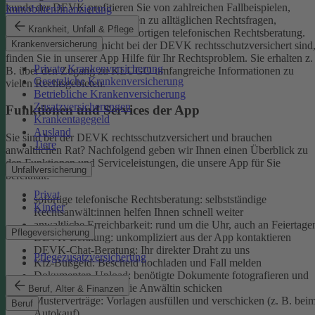
kunde der DEVK profitieren Sie von zahlreichen Fallbeispielen,
Immobilienfinanzierung
informativen Ratgeberbeiträgen zu alltäglichen Rechtsfragen,
Krankheit, Unfall & Pflege
Musterverträgen und einer sofortigen telefonischen Rechtsberatung.
Krankenversicherung
Aber auch, wenn Sie nicht bei der DEVK rechtsschutzversichert sind
finden Sie in unserer App Hilfe für Ihr Rechtsproblem. Sie erhalten z.
Private Krankenversicherung
B. über den Zugang zu KLUGO umfangreiche Informationen zu
Gesetzliche Krankenversicherung
vielen Rechtsgebieten.
Betriebliche Krankenversicherung
Zusatzversicherungen
Funktionen und Services der App
Krankentagegeld
Ausland
Sie sind bei der DEVK rechtsschutzversichert und brauchen
Tiere
anwaltlichen Rat? Nachfolgend geben wir Ihnen einen Überblick zu
den Funktionen und Serviceleistungen, die unsere App für Sie
Unfallversicherung
bereithält:
Privat
sofortige telefonische Rechtsberatung: selbstständige
Kinder
Rechtsanwält:innen helfen Ihnen schnell weiter
anwaltliche Erreichbarkeit: rund um die Uhr, auch an Feiertage
Pflegeversicherung
DEVK-Beratung: unkompliziert aus der App kontaktieren
DEVK-Chat-Beratung: Ihr direkter Draht zu uns
Pflegezusatzversicherung
Kfz-Bußgeld: Bescheid hochladen und Fall melden
Dokumenten-Upload: benötigte Dokumente fotografieren und
an den Anwalt oder die Anwältin schicken
Beruf, Alter & Finanzen
Musterverträge: Vorlagen ausfüllen und verschicken (z. B. bei
Beruf
Autokauf)