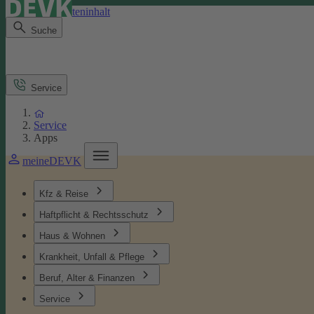
Direkt zum Seiteninhalt
Suche
Service
Service
Apps
meineDEVK
Kfz & Reise
Haftpflicht & Rechtsschutz
Haus & Wohnen
Krankheit, Unfall & Pflege
Beruf, Alter & Finanzen
Service