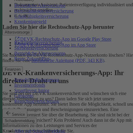
Dokumenten-Assistent: Patientenverfügung individualisiert und
Betriebliche Altersvorsorge
rechtssicher erstellen
Berufsunfähigkeitsversicherung
u. v. m.
Grundfähigkeitsversicherung
Krankentagegeld
Laden Sie hier die Rechtsschutz-App herunter
Altersvorsorge
DEVK-Rechtsschutz-App im Google Play Store
Risikolebensversicherung
DEVK-Rechtsschutz-App im App Store
Sterbegeldversicherung
Betriebliche Altersvorsorge
Sie möchten Ihr DEVK Rechtsschutz-App-Nutzerkonto löschen? Hie
Rente ZukunftPlus
finden Sie eine
ausführliche Anleitung (PDF, 343 KB)
.
Finanzen
DEVK-Krankenversicherungs-App: Ihr
direkter Draht zu uns
Immobilienfinanzierung
Investmentfonds
SmartInvest Junior
Sie sind bei der DEVK krankenversichert und wünschen sich eine
Girokonto
direkte Verbindung zu uns? Dann laden Sie sich jetzt unsere
Restschuldversicherung
kostenfreie App herunter. Sie bietet Ihnen die Möglichkeit, schnell un
einfach Rechnungen und Bescheinigungen einzureichen. Eine
Service
Nachricht informiert Sie über die Bearbeitung.
Sie sind nicht bei der
DEVK krankenversichert? Kein Problem! Auch dann ist die App mit
Schadenmeldung
Informationen zu den Leistungen und Services der
Krankenversicherung hilfreich für Sie.
Alles zur Schadenmeldung