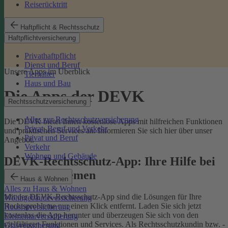
Reiserücktritt
Haftpflicht & Rechtsschutz
Haftpflichtversicherung
Privathaftpflicht
Dienst und Beruf
Unsere Apps im Überblick
Tierhalter
Haus und Bau
Die Apps der DEVK
Rechtsschutzversicherung
Alles zur Rechtsschutzversicherung
Die DEVK bietet Ihnen kostenlose Apps mit hilfreichen Funktionen
Privat, Beruf und Verkehr
und praktischen Services an. Informieren Sie sich hier über unser
Privat und Beruf
Angebot.
Verkehr
Wohnen und Gebäude
DEVK-Rechtsschutz-App: Ihre Hilfe bei
Rechtsproblemen
Haus & Wohnen
Alles zu Haus & Wohnen
Mit der DEVK-Rechtsschutz-App sind die Lösungen für Ihre
Wohngebäudeversicherung
Rechtsprobleme nur einen Klick entfernt. Laden Sie sich jetzt
Hausratversicherung
kostenlos die App herunter und überzeugen Sie sich von den
Elementarversicherung
vielfältigen Funktionen und Services. Als Rechtsschutzkundin bzw. -
Glasversicherung