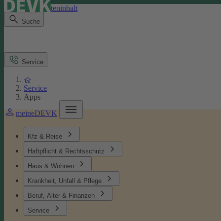
Direkt zum Seiteninhalt
Suche
Service
Service
Apps
meineDEVK
Kfz & Reise
Haftpflicht & Rechtsschutz
Haus & Wohnen
Krankheit, Unfall & Pflege
Beruf, Alter & Finanzen
Service