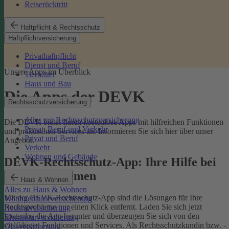
Reiserücktritt
Haftpflicht & Rechtsschutz
Haftpflichtversicherung
Privathaftpflicht
Dienst und Beruf
Unsere Apps im Überblick
Tierhalter
Haus und Bau
Die Apps der DEVK
Rechtsschutzversicherung
Alles zur Rechtsschutzversicherung
Die DEVK bietet Ihnen kostenlose Apps mit hilfreichen Funktionen
Privat, Beruf und Verkehr
und praktischen Services an. Informieren Sie sich hier über unser
Privat und Beruf
Angebot.
Verkehr
Wohnen und Gebäude
DEVK-Rechtsschutz-App: Ihre Hilfe bei
Rechtsproblemen
Haus & Wohnen
Alles zu Haus & Wohnen
Mit der DEVK-Rechtsschutz-App sind die Lösungen für Ihre
Wohngebäudeversicherung
Rechtsprobleme nur einen Klick entfernt. Laden Sie sich jetzt
Hausratversicherung
kostenlos die App herunter und überzeugen Sie sich von den
Elementarversicherung
vielfältigen Funktionen und Services. Als Rechtsschutzkundin bzw. -
Glasversicherung