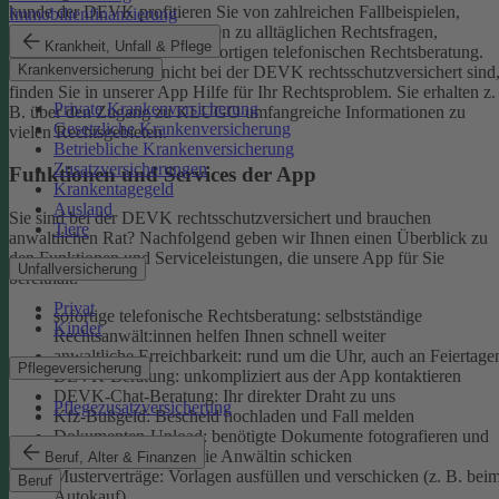
kunde der DEVK profitieren Sie von zahlreichen Fallbeispielen,
Immobilienfinanzierung
informativen Ratgeberbeiträgen zu alltäglichen Rechtsfragen,
Krankheit, Unfall & Pflege
Musterverträgen und einer sofortigen telefonischen Rechtsberatung.
Krankenversicherung
Aber auch, wenn Sie nicht bei der DEVK rechtsschutzversichert sind
finden Sie in unserer App Hilfe für Ihr Rechtsproblem. Sie erhalten z.
Private Krankenversicherung
B. über den Zugang zu KLUGO umfangreiche Informationen zu
Gesetzliche Krankenversicherung
vielen Rechtsgebieten.
Betriebliche Krankenversicherung
Zusatzversicherungen
Funktionen und Services der App
Krankentagegeld
Ausland
Sie sind bei der DEVK rechtsschutzversichert und brauchen
Tiere
anwaltlichen Rat? Nachfolgend geben wir Ihnen einen Überblick zu
den Funktionen und Serviceleistungen, die unsere App für Sie
Unfallversicherung
bereithält:
Privat
sofortige telefonische Rechtsberatung: selbstständige
Kinder
Rechtsanwält:innen helfen Ihnen schnell weiter
anwaltliche Erreichbarkeit: rund um die Uhr, auch an Feiertage
Pflegeversicherung
DEVK-Beratung: unkompliziert aus der App kontaktieren
DEVK-Chat-Beratung: Ihr direkter Draht zu uns
Pflegezusatzversicherung
Kfz-Bußgeld: Bescheid hochladen und Fall melden
Dokumenten-Upload: benötigte Dokumente fotografieren und
an den Anwalt oder die Anwältin schicken
Beruf, Alter & Finanzen
Musterverträge: Vorlagen ausfüllen und verschicken (z. B. bei
Beruf
Autokauf)