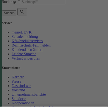
Suchbegriff
Suchen
Service
meineDEVK
Schadenmeldung
Kfz-Produktservices
Rechtsschutz-Fall melden
Kundendaten ändern
Leichte Sprache
Vertrag widerrufen
Unternehmen
Karriere
Presse
Das sind wir
Vorstand
Unternehmensberichte
Standorte
Kooperationen
Partnerschaft Deutsche Bahn