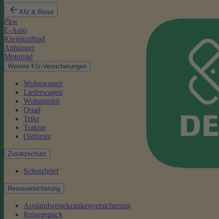
Kfz & Reise
Pkw
E-Auto
Kleinkraftrad
Anhänger
Motorrad
Weitere Kfz-Versicherungen
Wohnwagen
Lieferwagen
Wohnmobil
Quad
Trike
Traktor
Oldtimer
Zusatzschutz
Schutzbrief
Reiseversicherung
Auslandsreisekrankenversicherung
Reisegepäck