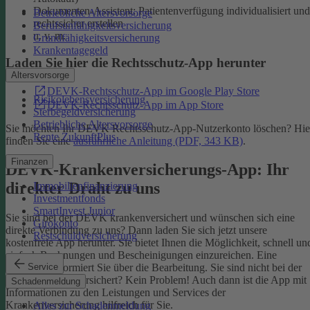
Dokumenten-Assistent: Patientenverfügung individualisiert und
Betriebliche Altersvorsorge
rechtssicher erstellen
Berufsunfähigkeitsversicherung
u. v. m.
Grundfähigkeitsversicherung
Krankentagegeld
Laden Sie hier die Rechtsschutz-App herunter
Altersvorsorge
DEVK-Rechtsschutz-App im Google Play Store
Risikolebensversicherung
DEVK-Rechtsschutz-App im App Store
Sterbegeldversicherung
Betriebliche Altersvorsorge
Sie möchten Ihr DEVK Rechtsschutz-App-Nutzerkonto löschen? Hie
Rente ZukunftPlus
finden Sie eine
ausführliche Anleitung (PDF, 343 KB)
.
Finanzen
DEVK-Krankenversicherungs-App: Ihr
direkter Draht zu uns
Immobilienfinanzierung
Investmentfonds
SmartInvest Junior
Sie sind bei der DEVK krankenversichert und wünschen sich eine
Girokonto
direkte Verbindung zu uns? Dann laden Sie sich jetzt unsere
Restschuldversicherung
kostenfreie App herunter. Sie bietet Ihnen die Möglichkeit, schnell un
einfach Rechnungen und Bescheinigungen einzureichen. Eine
Service
Nachricht informiert Sie über die Bearbeitung.
Sie sind nicht bei der
DEVK krankenversichert? Kein Problem! Auch dann ist die App mit
Schadenmeldung
Informationen zu den Leistungen und Services der
Krankenversicherung hilfreich für Sie.
Alles zur Schadenmeldung