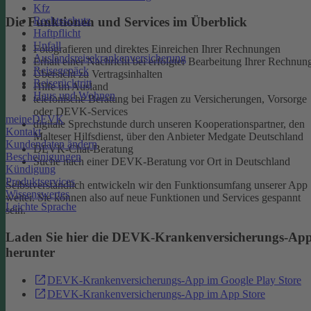
Kfz
Rechtsschutz
Die Funktionen und Services im Überblick
Haftpflicht
Unfall
Fotografieren und direktes Einreichen Ihrer Rechnungen
Auslandsreisekrankenversicherung
Erhalt einer Nachricht bei erfolgter Bearbeitung Ihrer Rechnun
Reisegepäck
Übersicht zu Vertragsinhalten
Reiserücktritt
Hilfe im Ausland
Haus und Wohnen
telefonische Beratung bei Fragen zu Versicherungen, Vorsorge
oder DEVK-Services
meineDEVK
digitale Sprechstunde durch unseren Kooperationspartner, den
Kontakt
Malteser Hilfsdienst, über den Anbieter Medgate Deutschland
Kundendaten ändern
DEVK-Chat-Beratung
Bescheinigungen
Suche nach einer DEVK-Beratung vor Ort in Deutschland
Kündigung
Produktservices
Selbstverständlich entwickeln wir den Funktionsumfang unserer App
Wissenswertes
weiter. Sie können also auf neue Funktionen und Services gespannt
Leichte Sprache
sein.
Laden Sie hier die DEVK-Krankenversicherungs-Ap
herunter
DEVK-Krankenversicherungs-App im Google Play Store
DEVK-Krankenversicherungs-App im App Store