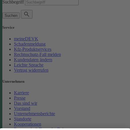
Suchbegriff
Suchen
Service
meineDEVK
Schadenmeldung
Kfz-Produktservices
Rechtsschutz-Fall melden
Kundendaten ändern
Leichte Sprache
Vertrag widerrufen
Unternehmen
Karriere
Presse
Das sind wir
Vorstand
Unternehmensberichte
Standorte
Kooperationen
Partnerschaft Deutsche Bahn