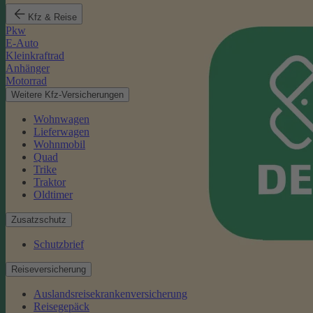
Kfz & Reise
Pkw
E-Auto
Kleinkraftrad
Anhänger
Motorrad
Weitere Kfz-Versicherungen
Wohnwagen
Lieferwagen
Wohnmobil
Quad
Trike
Traktor
Oldtimer
Zusatzschutz
Schutzbrief
Reiseversicherung
Auslandsreisekrankenversicherung
Reisegepäck