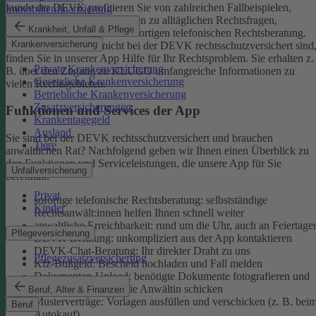
kunde der DEVK profitieren Sie von zahlreichen Fallbeispielen,
Immobilienfinanzierung
informativen Ratgeberbeiträgen zu alltäglichen Rechtsfragen,
Krankheit, Unfall & Pflege
Musterverträgen und einer sofortigen telefonischen Rechtsberatung.
Krankenversicherung
Aber auch, wenn Sie nicht bei der DEVK rechtsschutzversichert sind
finden Sie in unserer App Hilfe für Ihr Rechtsproblem. Sie erhalten z.
Private Krankenversicherung
B. über den Zugang zu KLUGO umfangreiche Informationen zu
Gesetzliche Krankenversicherung
vielen Rechtsgebieten.
Betriebliche Krankenversicherung
Zusatzversicherungen
Funktionen und Services der App
Krankentagegeld
Ausland
Sie sind bei der DEVK rechtsschutzversichert und brauchen
Tiere
anwaltlichen Rat? Nachfolgend geben wir Ihnen einen Überblick zu
den Funktionen und Serviceleistungen, die unsere App für Sie
Unfallversicherung
bereithält:
Privat
sofortige telefonische Rechtsberatung: selbstständige
Kinder
Rechtsanwält:innen helfen Ihnen schnell weiter
anwaltliche Erreichbarkeit: rund um die Uhr, auch an Feiertage
Pflegeversicherung
DEVK-Beratung: unkompliziert aus der App kontaktieren
DEVK-Chat-Beratung: Ihr direkter Draht zu uns
Pflegezusatzversicherung
Kfz-Bußgeld: Bescheid hochladen und Fall melden
Dokumenten-Upload: benötigte Dokumente fotografieren und
an den Anwalt oder die Anwältin schicken
Beruf, Alter & Finanzen
Musterverträge: Vorlagen ausfüllen und verschicken (z. B. bei
Beruf
Autokauf)