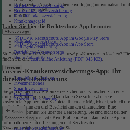
Dokumenten-Assistent: Patientenverfügung individualisiert und
Betriebliche Altersvorsorge
rechtssicher erstellen
Berufsunfähigkeitsversicherung
u. v. m.
Grundfähigkeitsversicherung
Krankentagegeld
Laden Sie hier die Rechtsschutz-App herunter
Altersvorsorge
DEVK-Rechtsschutz-App im Google Play Store
Risikolebensversicherung
DEVK-Rechtsschutz-App im App Store
Sterbegeldversicherung
Betriebliche Altersvorsorge
Sie möchten Ihr DEVK Rechtsschutz-App-Nutzerkonto löschen? Hie
Rente ZukunftPlus
finden Sie eine
ausführliche Anleitung (PDF, 343 KB)
.
Finanzen
DEVK-Krankenversicherungs-App: Ihr
direkter Draht zu uns
Immobilienfinanzierung
Investmentfonds
SmartInvest Junior
Sie sind bei der DEVK krankenversichert und wünschen sich eine
Girokonto
direkte Verbindung zu uns? Dann laden Sie sich jetzt unsere
Restschuldversicherung
kostenfreie App herunter. Sie bietet Ihnen die Möglichkeit, schnell un
einfach Rechnungen und Bescheinigungen einzureichen. Eine
Service
Nachricht informiert Sie über die Bearbeitung.
Sie sind nicht bei der
DEVK krankenversichert? Kein Problem! Auch dann ist die App mit
Schadenmeldung
Informationen zu den Leistungen und Services der
Krankenversicherung hilfreich für Sie.
Alles zur Schadenmeldung