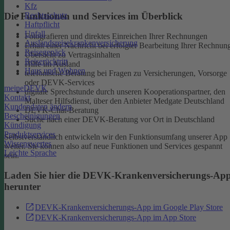
Kfz
Rechtsschutz
Die Funktionen und Services im Überblick
Haftpflicht
Unfall
Fotografieren und direktes Einreichen Ihrer Rechnungen
Auslandsreisekrankenversicherung
Erhalt einer Nachricht bei erfolgter Bearbeitung Ihrer Rechnun
Reisegepäck
Übersicht zu Vertragsinhalten
Reiserücktritt
Hilfe im Ausland
Haus und Wohnen
telefonische Beratung bei Fragen zu Versicherungen, Vorsorge
oder DEVK-Services
meineDEVK
digitale Sprechstunde durch unseren Kooperationspartner, den
Kontakt
Malteser Hilfsdienst, über den Anbieter Medgate Deutschland
Kundendaten ändern
DEVK-Chat-Beratung
Bescheinigungen
Suche nach einer DEVK-Beratung vor Ort in Deutschland
Kündigung
Produktservices
Selbstverständlich entwickeln wir den Funktionsumfang unserer App
Wissenswertes
weiter. Sie können also auf neue Funktionen und Services gespannt
Leichte Sprache
sein.
Laden Sie hier die DEVK-Krankenversicherungs-Ap
herunter
DEVK-Krankenversicherungs-App im Google Play Store
DEVK-Krankenversicherungs-App im App Store