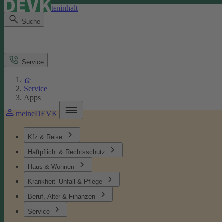
Direkt zum Seiteninhalt
Suche
Service
Service
Apps
meineDEVK
Kfz & Reise
Haftpflicht & Rechtsschutz
Haus & Wohnen
Krankheit, Unfall & Pflege
Beruf, Alter & Finanzen
Service