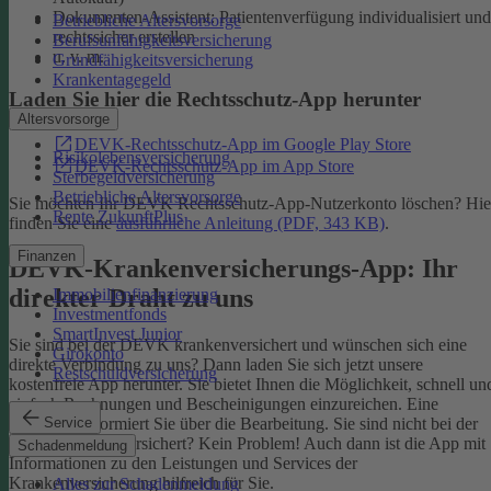
Dokumenten-Assistent: Patientenverfügung individualisiert und
Betriebliche Altersvorsorge
rechtssicher erstellen
Berufsunfähigkeitsversicherung
u. v. m.
Grundfähigkeitsversicherung
Krankentagegeld
Laden Sie hier die Rechtsschutz-App herunter
Altersvorsorge
DEVK-Rechtsschutz-App im Google Play Store
Risikolebensversicherung
DEVK-Rechtsschutz-App im App Store
Sterbegeldversicherung
Betriebliche Altersvorsorge
Sie möchten Ihr DEVK Rechtsschutz-App-Nutzerkonto löschen? Hie
Rente ZukunftPlus
finden Sie eine
ausführliche Anleitung (PDF, 343 KB)
.
Finanzen
DEVK-Krankenversicherungs-App: Ihr
direkter Draht zu uns
Immobilienfinanzierung
Investmentfonds
SmartInvest Junior
Sie sind bei der DEVK krankenversichert und wünschen sich eine
Girokonto
direkte Verbindung zu uns? Dann laden Sie sich jetzt unsere
Restschuldversicherung
kostenfreie App herunter. Sie bietet Ihnen die Möglichkeit, schnell un
einfach Rechnungen und Bescheinigungen einzureichen. Eine
Service
Nachricht informiert Sie über die Bearbeitung.
Sie sind nicht bei der
DEVK krankenversichert? Kein Problem! Auch dann ist die App mit
Schadenmeldung
Informationen zu den Leistungen und Services der
Krankenversicherung hilfreich für Sie.
Alles zur Schadenmeldung