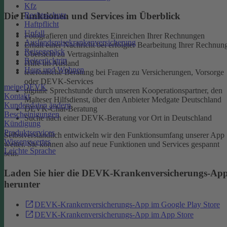
Kfz
Rechtsschutz
Die Funktionen und Services im Überblick
Haftpflicht
Unfall
Fotografieren und direktes Einreichen Ihrer Rechnungen
Auslandsreisekrankenversicherung
Erhalt einer Nachricht bei erfolgter Bearbeitung Ihrer Rechnun
Reisegepäck
Übersicht zu Vertragsinhalten
Reiserücktritt
Hilfe im Ausland
Haus und Wohnen
telefonische Beratung bei Fragen zu Versicherungen, Vorsorge
oder DEVK-Services
meineDEVK
digitale Sprechstunde durch unseren Kooperationspartner, den
Kontakt
Malteser Hilfsdienst, über den Anbieter Medgate Deutschland
Kundendaten ändern
DEVK-Chat-Beratung
Bescheinigungen
Suche nach einer DEVK-Beratung vor Ort in Deutschland
Kündigung
Produktservices
Selbstverständlich entwickeln wir den Funktionsumfang unserer App
Wissenswertes
weiter. Sie können also auf neue Funktionen und Services gespannt
Leichte Sprache
sein.
Laden Sie hier die DEVK-Krankenversicherungs-Ap
herunter
DEVK-Krankenversicherungs-App im Google Play Store
DEVK-Krankenversicherungs-App im App Store