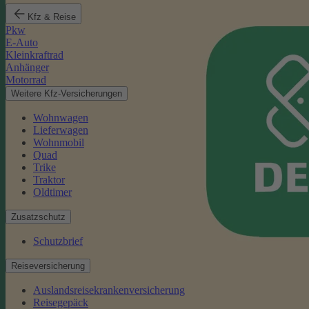
Kfz & Reise
Pkw
E-Auto
Kleinkraftrad
Anhänger
Motorrad
Weitere Kfz-Versicherungen
Wohnwagen
Lieferwagen
Wohnmobil
Quad
Trike
Traktor
Oldtimer
Zusatzschutz
Schutzbrief
Reiseversicherung
Auslandsreisekrankenversicherung
Reisegepäck