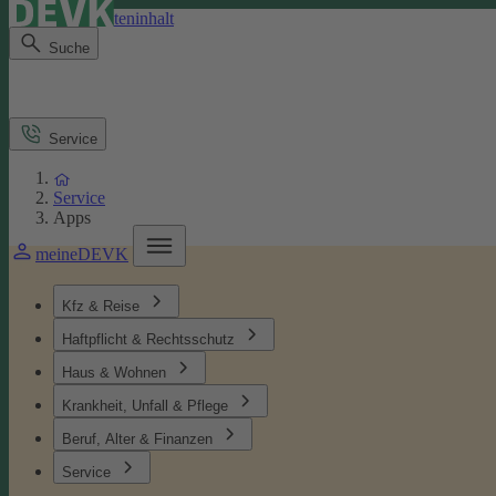
Direkt zum Seiteninhalt
Suche
Service
Service
Apps
meineDEVK
Kfz & Reise
Haftpflicht & Rechtsschutz
Haus & Wohnen
Krankheit, Unfall & Pflege
Beruf, Alter & Finanzen
Service