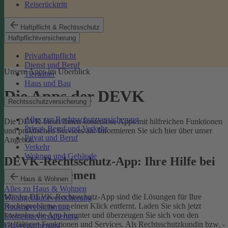
Reiserücktritt
Haftpflicht & Rechtsschutz
Haftpflichtversicherung
Privathaftpflicht
Dienst und Beruf
Unsere Apps im Überblick
Tierhalter
Haus und Bau
Die Apps der DEVK
Rechtsschutzversicherung
Alles zur Rechtsschutzversicherung
Die DEVK bietet Ihnen kostenlose Apps mit hilfreichen Funktionen
Privat, Beruf und Verkehr
und praktischen Services an. Informieren Sie sich hier über unser
Privat und Beruf
Angebot.
Verkehr
Wohnen und Gebäude
DEVK-Rechtsschutz-App: Ihre Hilfe bei
Rechtsproblemen
Haus & Wohnen
Alles zu Haus & Wohnen
Mit der DEVK-Rechtsschutz-App sind die Lösungen für Ihre
Wohngebäudeversicherung
Rechtsprobleme nur einen Klick entfernt. Laden Sie sich jetzt
Hausratversicherung
kostenlos die App herunter und überzeugen Sie sich von den
Elementarversicherung
vielfältigen Funktionen und Services. Als Rechtsschutzkundin bzw. -
Glasversicherung