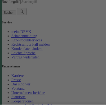
Suchbegriff
Suchen
Service
meineDEVK
Schadenmeldung
Kfz-Produktservices
Rechtsschutz-Fall melden
Kundendaten ändern
Leichte Sprache
Vertrag widerrufen
Unternehmen
Karriere
Presse
Das sind wir
Vorstand
Unternehmensberichte
Standorte
Kooperationen
Partnerschaft Deutsche Bahn