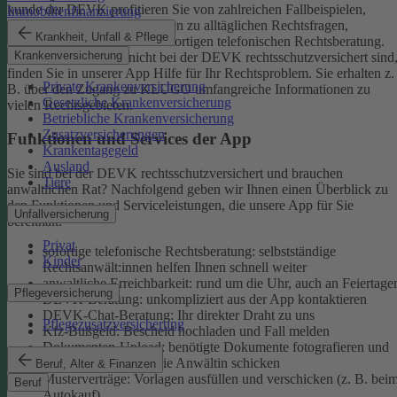
kunde der DEVK profitieren Sie von zahlreichen Fallbeispielen,
Immobilienfinanzierung
informativen Ratgeberbeiträgen zu alltäglichen Rechtsfragen,
Krankheit, Unfall & Pflege
Musterverträgen und einer sofortigen telefonischen Rechtsberatung.
Krankenversicherung
Aber auch, wenn Sie nicht bei der DEVK rechtsschutzversichert sind
finden Sie in unserer App Hilfe für Ihr Rechtsproblem. Sie erhalten z.
Private Krankenversicherung
B. über den Zugang zu KLUGO umfangreiche Informationen zu
Gesetzliche Krankenversicherung
vielen Rechtsgebieten.
Betriebliche Krankenversicherung
Zusatzversicherungen
Funktionen und Services der App
Krankentagegeld
Ausland
Sie sind bei der DEVK rechtsschutzversichert und brauchen
Tiere
anwaltlichen Rat? Nachfolgend geben wir Ihnen einen Überblick zu
den Funktionen und Serviceleistungen, die unsere App für Sie
Unfallversicherung
bereithält:
Privat
sofortige telefonische Rechtsberatung: selbstständige
Kinder
Rechtsanwält:innen helfen Ihnen schnell weiter
anwaltliche Erreichbarkeit: rund um die Uhr, auch an Feiertage
Pflegeversicherung
DEVK-Beratung: unkompliziert aus der App kontaktieren
DEVK-Chat-Beratung: Ihr direkter Draht zu uns
Pflegezusatzversicherung
Kfz-Bußgeld: Bescheid hochladen und Fall melden
Dokumenten-Upload: benötigte Dokumente fotografieren und
an den Anwalt oder die Anwältin schicken
Beruf, Alter & Finanzen
Musterverträge: Vorlagen ausfüllen und verschicken (z. B. bei
Beruf
Autokauf)