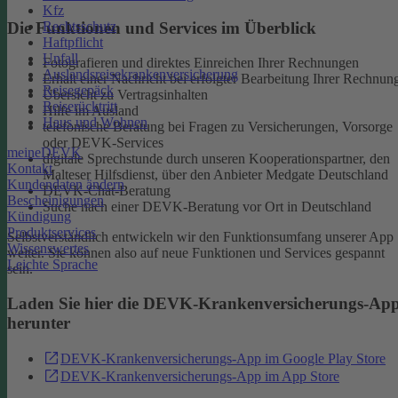
Kfz
Rechtsschutz
Die Funktionen und Services im Überblick
Haftpflicht
Unfall
Fotografieren und direktes Einreichen Ihrer Rechnungen
Auslandsreisekrankenversicherung
Erhalt einer Nachricht bei erfolgter Bearbeitung Ihrer Rechnun
Reisegepäck
Übersicht zu Vertragsinhalten
Reiserücktritt
Hilfe im Ausland
Haus und Wohnen
telefonische Beratung bei Fragen zu Versicherungen, Vorsorge
oder DEVK-Services
meineDEVK
digitale Sprechstunde durch unseren Kooperationspartner, den
Kontakt
Malteser Hilfsdienst, über den Anbieter Medgate Deutschland
Kundendaten ändern
DEVK-Chat-Beratung
Bescheinigungen
Suche nach einer DEVK-Beratung vor Ort in Deutschland
Kündigung
Produktservices
Selbstverständlich entwickeln wir den Funktionsumfang unserer App
Wissenswertes
weiter. Sie können also auf neue Funktionen und Services gespannt
Leichte Sprache
sein.
Laden Sie hier die DEVK-Krankenversicherungs-Ap
herunter
DEVK-Krankenversicherungs-App im Google Play Store
DEVK-Krankenversicherungs-App im App Store