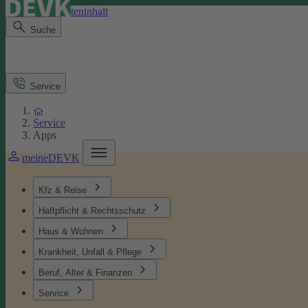
Direkt zum Seiteninhalt
Suche
Service
Service
Apps
meineDEVK
Kfz & Reise
Haftpflicht & Rechtsschutz
Haus & Wohnen
Krankheit, Unfall & Pflege
Beruf, Alter & Finanzen
Service