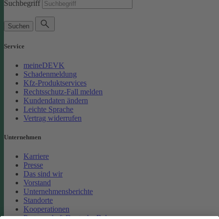
Suchbegriff
Suchen
Service
meineDEVK
Schadenmeldung
Kfz-Produktservices
Rechtsschutz-Fall melden
Kundendaten ändern
Leichte Sprache
Vertrag widerrufen
Unternehmen
Karriere
Presse
Das sind wir
Vorstand
Unternehmensberichte
Standorte
Kooperationen
Partnerschaft Deutsche Bahn