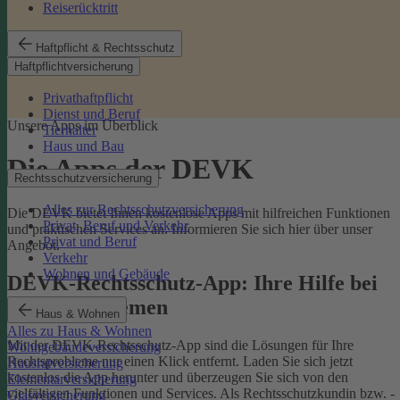
Reiserücktritt
Haftpflicht & Rechtsschutz
Haftpflichtversicherung
Privathaftpflicht
Dienst und Beruf
Unsere Apps im Überblick
Tierhalter
Haus und Bau
Die Apps der DEVK
Rechtsschutzversicherung
Alles zur Rechtsschutzversicherung
Die DEVK bietet Ihnen kostenlose Apps mit hilfreichen Funktionen
Privat, Beruf und Verkehr
und praktischen Services an. Informieren Sie sich hier über unser
Privat und Beruf
Angebot.
Verkehr
Wohnen und Gebäude
DEVK-Rechtsschutz-App: Ihre Hilfe bei
Rechtsproblemen
Haus & Wohnen
Alles zu Haus & Wohnen
Mit der DEVK-Rechtsschutz-App sind die Lösungen für Ihre
Wohngebäudeversicherung
Rechtsprobleme nur einen Klick entfernt. Laden Sie sich jetzt
Hausratversicherung
kostenlos die App herunter und überzeugen Sie sich von den
Elementarversicherung
vielfältigen Funktionen und Services. Als Rechtsschutzkundin bzw. -
Glasversicherung