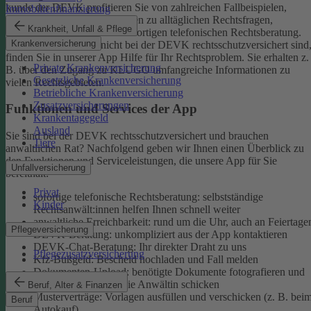
kunde der DEVK profitieren Sie von zahlreichen Fallbeispielen,
Immobilienfinanzierung
informativen Ratgeberbeiträgen zu alltäglichen Rechtsfragen,
Krankheit, Unfall & Pflege
Musterverträgen und einer sofortigen telefonischen Rechtsberatung.
Krankenversicherung
Aber auch, wenn Sie nicht bei der DEVK rechtsschutzversichert sind
finden Sie in unserer App Hilfe für Ihr Rechtsproblem. Sie erhalten z.
Private Krankenversicherung
B. über den Zugang zu KLUGO umfangreiche Informationen zu
Gesetzliche Krankenversicherung
vielen Rechtsgebieten.
Betriebliche Krankenversicherung
Zusatzversicherungen
Funktionen und Services der App
Krankentagegeld
Ausland
Sie sind bei der DEVK rechtsschutzversichert und brauchen
Tiere
anwaltlichen Rat? Nachfolgend geben wir Ihnen einen Überblick zu
den Funktionen und Serviceleistungen, die unsere App für Sie
Unfallversicherung
bereithält:
Privat
sofortige telefonische Rechtsberatung: selbstständige
Kinder
Rechtsanwält:innen helfen Ihnen schnell weiter
anwaltliche Erreichbarkeit: rund um die Uhr, auch an Feiertage
Pflegeversicherung
DEVK-Beratung: unkompliziert aus der App kontaktieren
DEVK-Chat-Beratung: Ihr direkter Draht zu uns
Pflegezusatzversicherung
Kfz-Bußgeld: Bescheid hochladen und Fall melden
Dokumenten-Upload: benötigte Dokumente fotografieren und
an den Anwalt oder die Anwältin schicken
Beruf, Alter & Finanzen
Musterverträge: Vorlagen ausfüllen und verschicken (z. B. bei
Beruf
Autokauf)