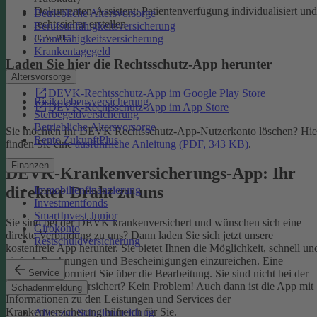
Dokumenten-Assistent: Patientenverfügung individualisiert und
Betriebliche Altersvorsorge
rechtssicher erstellen
Berufsunfähigkeitsversicherung
u. v. m.
Grundfähigkeitsversicherung
Krankentagegeld
Laden Sie hier die Rechtsschutz-App herunter
Altersvorsorge
DEVK-Rechtsschutz-App im Google Play Store
Risikolebensversicherung
DEVK-Rechtsschutz-App im App Store
Sterbegeldversicherung
Betriebliche Altersvorsorge
Sie möchten Ihr DEVK Rechtsschutz-App-Nutzerkonto löschen? Hie
Rente ZukunftPlus
finden Sie eine
ausführliche Anleitung (PDF, 343 KB)
.
Finanzen
DEVK-Krankenversicherungs-App: Ihr
direkter Draht zu uns
Immobilienfinanzierung
Investmentfonds
SmartInvest Junior
Sie sind bei der DEVK krankenversichert und wünschen sich eine
Girokonto
direkte Verbindung zu uns? Dann laden Sie sich jetzt unsere
Restschuldversicherung
kostenfreie App herunter. Sie bietet Ihnen die Möglichkeit, schnell un
einfach Rechnungen und Bescheinigungen einzureichen. Eine
Service
Nachricht informiert Sie über die Bearbeitung.
Sie sind nicht bei der
DEVK krankenversichert? Kein Problem! Auch dann ist die App mit
Schadenmeldung
Informationen zu den Leistungen und Services der
Krankenversicherung hilfreich für Sie.
Alles zur Schadenmeldung