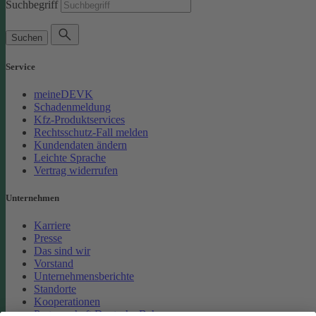
Suchbegriff
Suchen
Service
meineDEVK
Schadenmeldung
Kfz-Produktservices
Rechtsschutz-Fall melden
Kundendaten ändern
Leichte Sprache
Vertrag widerrufen
Unternehmen
Karriere
Presse
Das sind wir
Vorstand
Unternehmensberichte
Standorte
Kooperationen
Partnerschaft Deutsche Bahn