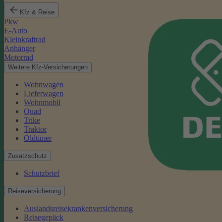
Kfz & Reise
Pkw
E-Auto
Kleinkraftrad
Anhänger
Motorrad
Weitere Kfz-Versicherungen
Wohnwagen
Lieferwagen
Wohnmobil
Quad
Trike
Traktor
Oldtimer
Zusatzschutz
Schutzbrief
Reiseversicherung
Auslandsreisekrankenversicherung
Reisegepäck