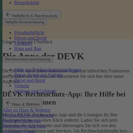
Reiserücktritt
Haftpflicht & Rechtsschutz
Haftpflichtversicherung
Privathaftpflicht
Dienst und Beruf
Unsere Apps im Überblick
Tierhalter
Haus und Bau
Die Apps der DEVK
Rechtsschutzversicherung
Alles zur Rechtsschutzversicherung
Die DEVK bietet Ihnen kostenlose Apps mit hilfreichen Funktionen
Privat, Beruf und Verkehr
und praktischen Services an. Informieren Sie sich hier über unser
Privat und Beruf
Angebot.
Verkehr
Wohnen und Gebäude
DEVK-Rechtsschutz-App: Ihre Hilfe bei
Rechtsproblemen
Haus & Wohnen
Alles zu Haus & Wohnen
Mit der DEVK-Rechtsschutz-App sind die Lösungen für Ihre
Wohngebäudeversicherung
Rechtsprobleme nur einen Klick entfernt. Laden Sie sich jetzt
Hausratversicherung
kostenlos die App herunter und überzeugen Sie sich von den
Elementarversicherung
vielfältigen Funktionen und Services. Als Rechtsschutzkundin bzw. -
Glasversicherung