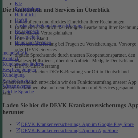
Kfz
Rechtsschutz
Die Funktionen und Services im Überblick
Haftpflicht
Unfall
Fotografieren und direktes Einreichen Ihrer Rechnungen
Auslandsreisekrankenversicherung
Erhalt einer Nachricht bei erfolgter Bearbeitung Ihrer Rechnun
Reisegepäck
Übersicht zu Vertragsinhalten
Reiserücktritt
Hilfe im Ausland
Haus und Wohnen
telefonische Beratung bei Fragen zu Versicherungen, Vorsorge
oder DEVK-Services
meineDEVK
digitale Sprechstunde durch unseren Kooperationspartner, den
Kontakt
Malteser Hilfsdienst, über den Anbieter Medgate Deutschland
Kundendaten ändern
DEVK-Chat-Beratung
Bescheinigungen
Suche nach einer DEVK-Beratung vor Ort in Deutschland
Kündigung
Produktservices
Selbstverständlich entwickeln wir den Funktionsumfang unserer App
Wissenswertes
weiter. Sie können also auf neue Funktionen und Services gespannt
Leichte Sprache
sein.
Laden Sie hier die DEVK-Krankenversicherungs-Ap
herunter
DEVK-Krankenversicherungs-App im Google Play Store
DEVK-Krankenversicherungs-App im App Store