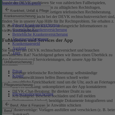
kunde der DEVK profitieren Sie von zahlreichen Fallbeispielen,
Immobilienfinanzierung
informativen Ratgeberbeiträgen zu alltäglichen Rechtsfragen,
Krankheit, Unfall & Pflege
Musterverträgen und einer sofortigen telefonischen Rechtsberatung.
Krankenversicherung
Aber auch, wenn Sie nicht bei der DEVK rechtsschutzversichert sind
finden Sie in unserer App Hilfe für Ihr Rechtsproblem. Sie erhalten z.
Private Krankenversicherung
B. über den Zugang zu KLUGO umfangreiche Informationen zu
Gesetzliche Krankenversicherung
vielen Rechtsgebieten.
Betriebliche Krankenversicherung
Zusatzversicherungen
Funktionen und Services der App
Krankentagegeld
Ausland
Sie sind bei der DEVK rechtsschutzversichert und brauchen
Tiere
anwaltlichen Rat? Nachfolgend geben wir Ihnen einen Überblick zu
den Funktionen und Serviceleistungen, die unsere App für Sie
Unfallversicherung
bereithält:
Privat
sofortige telefonische Rechtsberatung: selbstständige
Kinder
Rechtsanwält:innen helfen Ihnen schnell weiter
anwaltliche Erreichbarkeit: rund um die Uhr, auch an Feiertage
Pflegeversicherung
DEVK-Beratung: unkompliziert aus der App kontaktieren
DEVK-Chat-Beratung: Ihr direkter Draht zu uns
Pflegezusatzversicherung
Kfz-Bußgeld: Bescheid hochladen und Fall melden
Dokumenten-Upload: benötigte Dokumente fotografieren und
an den Anwalt oder die Anwältin schicken
Beruf, Alter & Finanzen
Musterverträge: Vorlagen ausfüllen und verschicken (z. B. bei
Beruf
Autokauf)