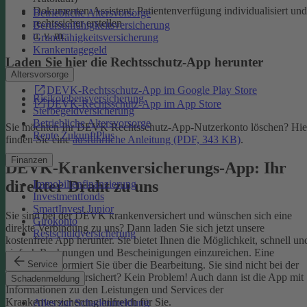
Dokumenten-Assistent: Patientenverfügung individualisiert und
Betriebliche Altersvorsorge
rechtssicher erstellen
Berufsunfähigkeitsversicherung
u. v. m.
Grundfähigkeitsversicherung
Krankentagegeld
Laden Sie hier die Rechtsschutz-App herunter
Altersvorsorge
DEVK-Rechtsschutz-App im Google Play Store
Risikolebensversicherung
DEVK-Rechtsschutz-App im App Store
Sterbegeldversicherung
Betriebliche Altersvorsorge
Sie möchten Ihr DEVK Rechtsschutz-App-Nutzerkonto löschen? Hie
Rente ZukunftPlus
finden Sie eine
ausführliche Anleitung (PDF, 343 KB)
.
Finanzen
DEVK-Krankenversicherungs-App: Ihr
direkter Draht zu uns
Immobilienfinanzierung
Investmentfonds
SmartInvest Junior
Sie sind bei der DEVK krankenversichert und wünschen sich eine
Girokonto
direkte Verbindung zu uns? Dann laden Sie sich jetzt unsere
Restschuldversicherung
kostenfreie App herunter. Sie bietet Ihnen die Möglichkeit, schnell un
einfach Rechnungen und Bescheinigungen einzureichen. Eine
Service
Nachricht informiert Sie über die Bearbeitung.
Sie sind nicht bei der
DEVK krankenversichert? Kein Problem! Auch dann ist die App mit
Schadenmeldung
Informationen zu den Leistungen und Services der
Krankenversicherung hilfreich für Sie.
Alles zur Schadenmeldung