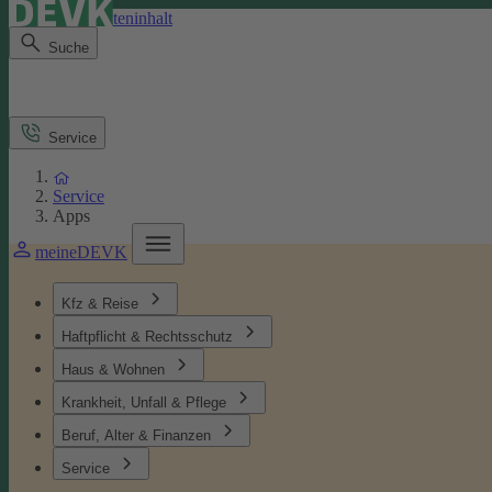
Direkt zum Seiteninhalt
Suche
Service
Service
Apps
meineDEVK
Kfz & Reise
Haftpflicht & Rechtsschutz
Haus & Wohnen
Krankheit, Unfall & Pflege
Beruf, Alter & Finanzen
Service