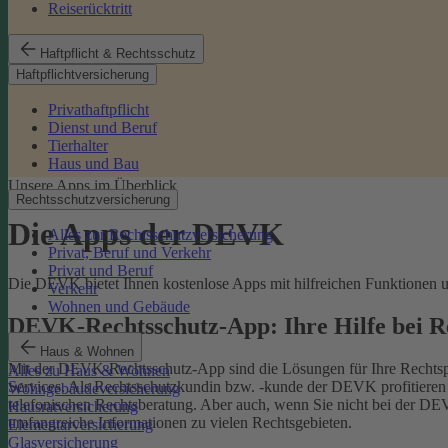
Reiserücktritt
Haftpflicht & Rechtsschutz
Haftpflichtversicherung
Privathaftpflicht
Dienst und Beruf
Tierhalter
Haus und Bau
Unsere Apps im Überblick
Rechtsschutzversicherung
Die Apps der DEVK
Alles zur Rechtsschutzversicherung
Privat, Beruf und Verkehr
Privat und Beruf
Die DEVK bietet Ihnen kostenlose Apps mit hilfreichen Funktionen un
Verkehr
Wohnen und Gebäude
DEVK-Rechtsschutz-App: Ihre Hilfe bei 
Haus & Wohnen
Mit der DEVK-Rechtsschutz-App sind die Lösungen für Ihre Rechtsprob
Alles zu Haus & Wohnen
Services. Als Rechtsschutzkundin bzw. -kunde der DEVK profitieren Si
Wohngebäudeversicherung
telefonischen Rechtsberatung.
Aber auch, wenn Sie nicht bei der DEV
Hausratversicherung
umfangreiche Informationen zu vielen Rechtsgebieten.
Elementarversicherung
Glasversicherung