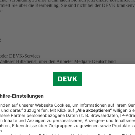
miert Sie über die Bearbeitung.
Sie sind nicht bei der DEVK krankenve
e.
g
e oder DEVK-Services
Malteser Hilfsdienst, über den Anbieter Medgate Deutschland
eiter. Sie können also auf neue Funktionen und Services gespannt sei
 herunter
 löschen? Hier finden Sie eine
ausführliche Anleitung (PDF, 344 KB