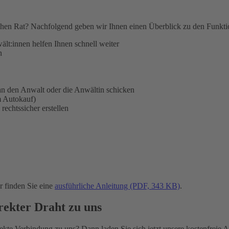
hen Rat? Nachfolgend geben wir Ihnen einen Überblick zu den Funktion
ält:innen helfen Ihnen schnell weiter
n
n den Anwalt oder die Anwältin schicken
m Autokauf)
rechtssicher erstellen
 finden Sie eine
ausführliche Anleitung (PDF, 343 KB)
.
ekter Draht zu uns
te Verbindung zu uns? Dann laden Sie sich jetzt unsere kostenfreie App