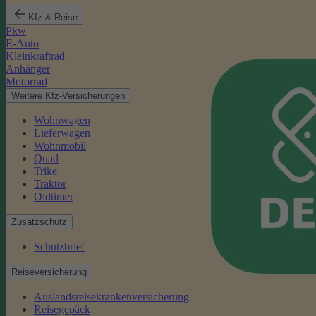
Kfz & Reise
Pkw
E-Auto
Kleinkraftrad
Anhänger
Motorrad
Weitere Kfz-Versicherungen
Wohnwagen
Lieferwagen
Wohnmobil
Quad
Trike
Traktor
Oldtimer
Zusatzschutz
Schutzbrief
Reiseversicherung
Auslandsreisekrankenversicherung
Reisegepäck