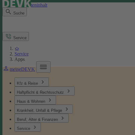
Direkt zum Seiteninhalt
Suche
Service
Service
Apps
meineDEVK
Kfz & Reise
Haftpflicht & Rechtsschutz
Haus & Wohnen
Krankheit, Unfall & Pflege
Beruf, Alter & Finanzen
Service