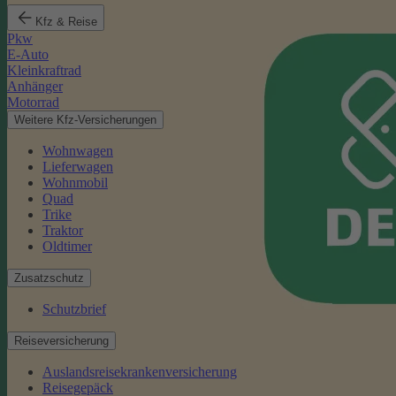
Kfz & Reise
Pkw
E-Auto
Kleinkraftrad
Anhänger
Motorrad
Weitere Kfz-Versicherungen
Wohnwagen
Lieferwagen
Wohnmobil
Quad
Trike
Traktor
Oldtimer
Zusatzschutz
Schutzbrief
Reiseversicherung
Auslandsreisekrankenversicherung
Reisegepäck