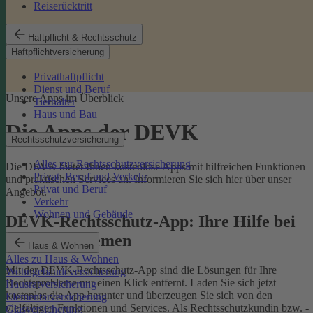
Reiserücktritt
Haftpflicht & Rechtsschutz
Haftpflichtversicherung
Privathaftpflicht
Dienst und Beruf
Unsere Apps im Überblick
Tierhalter
Haus und Bau
Die Apps der DEVK
Rechtsschutzversicherung
Alles zur Rechtsschutzversicherung
Die DEVK bietet Ihnen kostenlose Apps mit hilfreichen Funktionen
Privat, Beruf und Verkehr
und praktischen Services an. Informieren Sie sich hier über unser
Privat und Beruf
Angebot.
Verkehr
Wohnen und Gebäude
DEVK-Rechtsschutz-App: Ihre Hilfe bei
Rechtsproblemen
Haus & Wohnen
Alles zu Haus & Wohnen
Mit der DEVK-Rechtsschutz-App sind die Lösungen für Ihre
Wohngebäudeversicherung
Rechtsprobleme nur einen Klick entfernt. Laden Sie sich jetzt
Hausratversicherung
kostenlos die App herunter und überzeugen Sie sich von den
Elementarversicherung
vielfältigen Funktionen und Services. Als Rechtsschutzkundin bzw. -
Glasversicherung