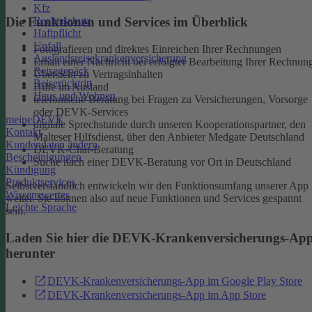
Kfz
Rechtsschutz
Die Funktionen und Services im Überblick
Haftpflicht
Unfall
Fotografieren und direktes Einreichen Ihrer Rechnungen
Auslandsreisekrankenversicherung
Erhalt einer Nachricht bei erfolgter Bearbeitung Ihrer Rechnun
Reisegepäck
Übersicht zu Vertragsinhalten
Reiserücktritt
Hilfe im Ausland
Haus und Wohnen
telefonische Beratung bei Fragen zu Versicherungen, Vorsorge
oder DEVK-Services
meineDEVK
digitale Sprechstunde durch unseren Kooperationspartner, den
Kontakt
Malteser Hilfsdienst, über den Anbieter Medgate Deutschland
Kundendaten ändern
DEVK-Chat-Beratung
Bescheinigungen
Suche nach einer DEVK-Beratung vor Ort in Deutschland
Kündigung
Produktservices
Selbstverständlich entwickeln wir den Funktionsumfang unserer App
Wissenswertes
weiter. Sie können also auf neue Funktionen und Services gespannt
Leichte Sprache
sein.
Laden Sie hier die DEVK-Krankenversicherungs-Ap
herunter
DEVK-Krankenversicherungs-App im Google Play Store
DEVK-Krankenversicherungs-App im App Store