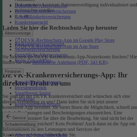
Dokumenten-Assistent: Patientenverfügung individualisiert und
Betriebliche Altersvorsorge
rechtssicher erstellen
Berufsunfähigkeitsversicherung
u. v. m.
Grundfähigkeitsversicherung
Krankentagegeld
Laden Sie hier die Rechtsschutz-App herunter
Altersvorsorge
DEVK-Rechtsschutz-App im Google Play Store
Risikolebensversicherung
DEVK-Rechtsschutz-App im App Store
Sterbegeldversicherung
Betriebliche Altersvorsorge
Sie möchten Ihr DEVK Rechtsschutz-App-Nutzerkonto löschen? Hie
Rente ZukunftPlus
finden Sie eine
ausführliche Anleitung (PDF, 343 KB)
.
Finanzen
DEVK-Krankenversicherungs-App: Ihr
direkter Draht zu uns
Immobilienfinanzierung
Investmentfonds
SmartInvest Junior
Sie sind bei der DEVK krankenversichert und wünschen sich eine
Girokonto
direkte Verbindung zu uns? Dann laden Sie sich jetzt unsere
Restschuldversicherung
kostenfreie App herunter. Sie bietet Ihnen die Möglichkeit, schnell un
einfach Rechnungen und Bescheinigungen einzureichen. Eine
Service
Nachricht informiert Sie über die Bearbeitung.
Sie sind nicht bei der
DEVK krankenversichert? Kein Problem! Auch dann ist die App mit
Schadenmeldung
Informationen zu den Leistungen und Services der
Krankenversicherung hilfreich für Sie.
Alles zur Schadenmeldung