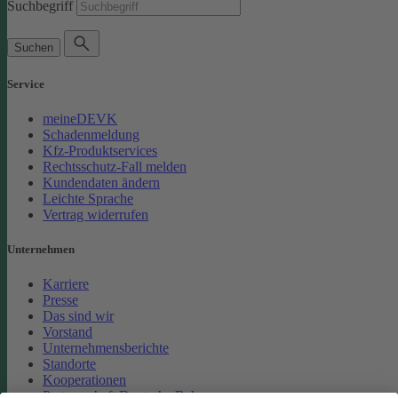
Suchbegriff
Suchen
Service
meineDEVK
Schadenmeldung
Kfz-Produktservices
Rechtsschutz-Fall melden
Kundendaten ändern
Leichte Sprache
Vertrag widerrufen
Unternehmen
Karriere
Presse
Das sind wir
Vorstand
Unternehmensberichte
Standorte
Kooperationen
Partnerschaft Deutsche Bahn