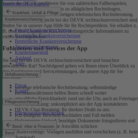
kunde der DEVK profitieren Sie von zahlreichen Fallbeispielen,
Immobilienfinanzierung
informativen Ratgeberbeiträgen zu alltäglichen Rechtsfragen,
Krankheit, Unfall & Pflege
Musterverträgen und einer sofortigen telefonischen Rechtsberatung.
Krankenversicherung
Aber auch, wenn Sie nicht bei der DEVK rechtsschutzversichert sind
finden Sie in unserer App Hilfe für Ihr Rechtsproblem. Sie erhalten z.
Private Krankenversicherung
B. über den Zugang zu KLUGO umfangreiche Informationen zu
Gesetzliche Krankenversicherung
vielen Rechtsgebieten.
Betriebliche Krankenversicherung
Zusatzversicherungen
Funktionen und Services der App
Krankentagegeld
Ausland
Sie sind bei der DEVK rechtsschutzversichert und brauchen
Tiere
anwaltlichen Rat? Nachfolgend geben wir Ihnen einen Überblick zu
den Funktionen und Serviceleistungen, die unsere App für Sie
Unfallversicherung
bereithält:
Privat
sofortige telefonische Rechtsberatung: selbstständige
Kinder
Rechtsanwält:innen helfen Ihnen schnell weiter
anwaltliche Erreichbarkeit: rund um die Uhr, auch an Feiertage
Pflegeversicherung
DEVK-Beratung: unkompliziert aus der App kontaktieren
DEVK-Chat-Beratung: Ihr direkter Draht zu uns
Pflegezusatzversicherung
Kfz-Bußgeld: Bescheid hochladen und Fall melden
Dokumenten-Upload: benötigte Dokumente fotografieren und
an den Anwalt oder die Anwältin schicken
Beruf, Alter & Finanzen
Musterverträge: Vorlagen ausfüllen und verschicken (z. B. bei
Beruf
Autokauf)