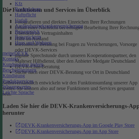
Kfz
Rechtsschutz
Die Funktionen und Services im Überblick
Haftpflicht
Unfall
Fotografieren und direktes Einreichen Ihrer Rechnungen
Auslandsreisekrankenversicherung
Erhalt einer Nachricht bei erfolgter Bearbeitung Ihrer Rechnun
Reisegepäck
Übersicht zu Vertragsinhalten
Reiserücktritt
Hilfe im Ausland
Haus und Wohnen
telefonische Beratung bei Fragen zu Versicherungen, Vorsorge
oder DEVK-Services
meineDEVK
digitale Sprechstunde durch unseren Kooperationspartner, den
Kontakt
Malteser Hilfsdienst, über den Anbieter Medgate Deutschland
Kundendaten ändern
DEVK-Chat-Beratung
Bescheinigungen
Suche nach einer DEVK-Beratung vor Ort in Deutschland
Kündigung
Produktservices
Selbstverständlich entwickeln wir den Funktionsumfang unserer App
Wissenswertes
weiter. Sie können also auf neue Funktionen und Services gespannt
Leichte Sprache
sein.
Laden Sie hier die DEVK-Krankenversicherungs-Ap
herunter
DEVK-Krankenversicherungs-App im Google Play Store
DEVK-Krankenversicherungs-App im App Store