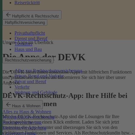
Reiserücktritt
Haftpflicht & Rechtsschutz
Haftpflichtversicherung
Privathaftpflicht
Dienst und Beruf
Unsere Apps im Überblick
Tierhalter
Haus und Bau
Die Apps der DEVK
Rechtsschutzversicherung
Alles zur Rechtsschutzversicherung
Die DEVK bietet Ihnen kostenlose Apps mit hilfreichen Funktionen
Privat, Beruf und Verkehr
und praktischen Services an. Informieren Sie sich hier über unser
Privat und Beruf
Angebot.
Verkehr
Wohnen und Gebäude
DEVK-Rechtsschutz-App: Ihre Hilfe bei
Rechtsproblemen
Haus & Wohnen
Alles zu Haus & Wohnen
Mit der DEVK-Rechtsschutz-App sind die Lösungen für Ihre
Wohngebäudeversicherung
Rechtsprobleme nur einen Klick entfernt. Laden Sie sich jetzt
Hausratversicherung
kostenlos die App herunter und überzeugen Sie sich von den
Elementarversicherung
vielfältigen Funktionen und Services. Als Rechtsschutzkundin bzw. -
Glasversicherung