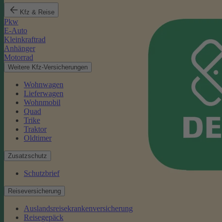
Kfz & Reise
Pkw
E-Auto
Kleinkraftrad
Anhänger
Motorrad
Weitere Kfz-Versicherungen
Wohnwagen
Lieferwagen
Wohnmobil
Quad
Trike
Traktor
Oldtimer
Zusatzschutz
Schutzbrief
Reiseversicherung
Auslandsreisekrankenversicherung
Reisegepäck