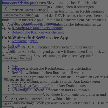
kunde der DEVK profitieren Sie von zahlreichen Fallbeispielen,
Immobilienfinanzierung
informativen Ratgeberbeiträgen zu alltäglichen Rechtsfragen,
Krankheit, Unfall & Pflege
Musterverträgen und einer sofortigen telefonischen Rechtsberatung.
Krankenversicherung
Aber auch, wenn Sie nicht bei der DEVK rechtsschutzversichert sind
finden Sie in unserer App Hilfe für Ihr Rechtsproblem. Sie erhalten z.
Private Krankenversicherung
B. über den Zugang zu KLUGO umfangreiche Informationen zu
Gesetzliche Krankenversicherung
vielen Rechtsgebieten.
Betriebliche Krankenversicherung
Zusatzversicherungen
Funktionen und Services der App
Krankentagegeld
Ausland
Sie sind bei der DEVK rechtsschutzversichert und brauchen
Tiere
anwaltlichen Rat? Nachfolgend geben wir Ihnen einen Überblick zu
den Funktionen und Serviceleistungen, die unsere App für Sie
Unfallversicherung
bereithält:
Privat
sofortige telefonische Rechtsberatung: selbstständige
Kinder
Rechtsanwält:innen helfen Ihnen schnell weiter
anwaltliche Erreichbarkeit: rund um die Uhr, auch an Feiertage
Pflegeversicherung
DEVK-Beratung: unkompliziert aus der App kontaktieren
DEVK-Chat-Beratung: Ihr direkter Draht zu uns
Pflegezusatzversicherung
Kfz-Bußgeld: Bescheid hochladen und Fall melden
Dokumenten-Upload: benötigte Dokumente fotografieren und
an den Anwalt oder die Anwältin schicken
Beruf, Alter & Finanzen
Musterverträge: Vorlagen ausfüllen und verschicken (z. B. bei
Beruf
Autokauf)