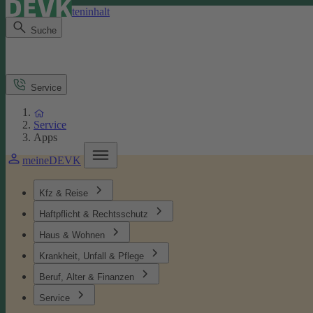
Direkt zum Seiteninhalt
Suche
Service
Service
Apps
meineDEVK
Kfz & Reise
Haftpflicht & Rechtsschutz
Haus & Wohnen
Krankheit, Unfall & Pflege
Beruf, Alter & Finanzen
Service