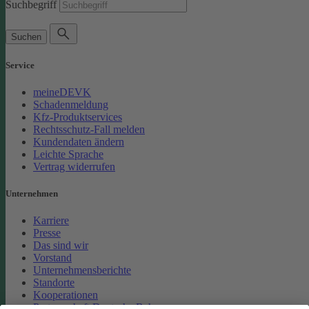
Suchbegriff
Suchen
Service
meineDEVK
Schadenmeldung
Kfz-Produktservices
Rechtsschutz-Fall melden
Kundendaten ändern
Leichte Sprache
Vertrag widerrufen
Unternehmen
Karriere
Presse
Das sind wir
Vorstand
Unternehmensberichte
Standorte
Kooperationen
Partnerschaft Deutsche Bahn