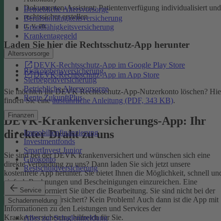
Dokumenten-Assistent: Patientenverfügung individualisiert und
Betriebliche Altersvorsorge
rechtssicher erstellen
Berufsunfähigkeitsversicherung
u. v. m.
Grundfähigkeitsversicherung
Krankentagegeld
Laden Sie hier die Rechtsschutz-App herunter
Altersvorsorge
DEVK-Rechtsschutz-App im Google Play Store
Risikolebensversicherung
DEVK-Rechtsschutz-App im App Store
Sterbegeldversicherung
Betriebliche Altersvorsorge
Sie möchten Ihr DEVK Rechtsschutz-App-Nutzerkonto löschen? Hie
Rente ZukunftPlus
finden Sie eine
ausführliche Anleitung (PDF, 343 KB)
.
Finanzen
DEVK-Krankenversicherungs-App: Ihr
direkter Draht zu uns
Immobilienfinanzierung
Investmentfonds
SmartInvest Junior
Sie sind bei der DEVK krankenversichert und wünschen sich eine
Girokonto
direkte Verbindung zu uns? Dann laden Sie sich jetzt unsere
Restschuldversicherung
kostenfreie App herunter. Sie bietet Ihnen die Möglichkeit, schnell un
einfach Rechnungen und Bescheinigungen einzureichen. Eine
Service
Nachricht informiert Sie über die Bearbeitung.
Sie sind nicht bei der
DEVK krankenversichert? Kein Problem! Auch dann ist die App mit
Schadenmeldung
Informationen zu den Leistungen und Services der
Krankenversicherung hilfreich für Sie.
Alles zur Schadenmeldung