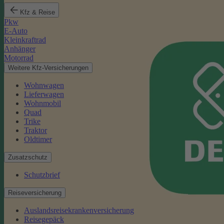
Kfz & Reise
Pkw
E-Auto
Kleinkraftrad
Anhänger
Motorrad
Weitere Kfz-Versicherungen
Wohnwagen
Lieferwagen
Wohnmobil
Quad
Trike
Traktor
Oldtimer
Zusatzschutz
Schutzbrief
Reiseversicherung
Auslandsreisekrankenversicherung
Reisegepäck