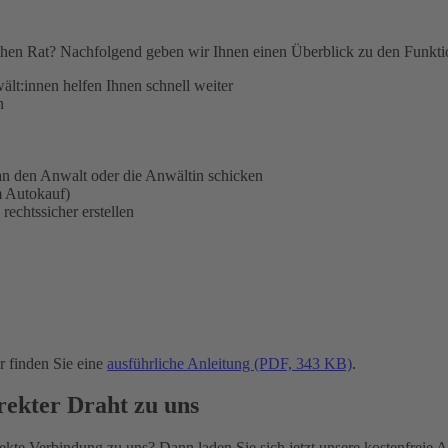
hen Rat? Nachfolgend geben wir Ihnen einen Überblick zu den Funktion
ält:innen helfen Ihnen schnell weiter
n
n den Anwalt oder die Anwältin schicken
m Autokauf)
rechtssicher erstellen
 finden Sie eine
ausführliche Anleitung (PDF, 343 KB)
.
ekter Draht zu uns
te Verbindung zu uns? Dann laden Sie sich jetzt unsere kostenfreie App