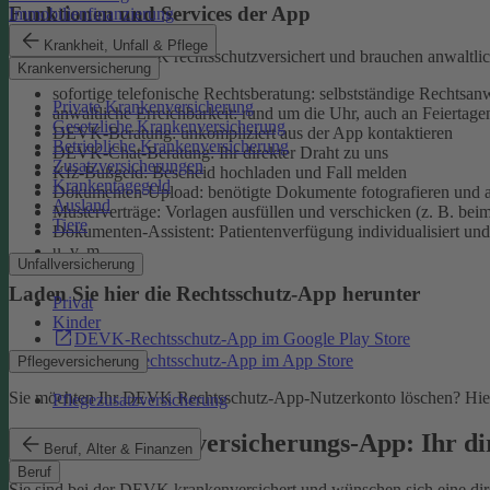
Funktionen und Services der App
Immobilienfinanzierung
Krankheit, Unfall & Pflege
Sie sind bei der DEVK rechtsschutzversichert und brauchen anwaltlic
Krankenversicherung
sofortige telefonische Rechtsberatung: selbstständige Rechtsanw
Private Krankenversicherung
anwaltliche Erreichbarkeit: rund um die Uhr, auch an Feiertage
Gesetzliche Krankenversicherung
DEVK-Beratung: unkompliziert aus der App kontaktieren
Betriebliche Krankenversicherung
DEVK-Chat-Beratung: Ihr direkter Draht zu uns
Zusatzversicherungen
Kfz-Bußgeld: Bescheid hochladen und Fall melden
Krankentagegeld
Dokumenten-Upload: benötigte Dokumente fotografieren und a
Ausland
Musterverträge: Vorlagen ausfüllen und verschicken (z. B. bei
Tiere
Dokumenten-Assistent: Patientenverfügung individualisiert und 
u. v. m.
Unfallversicherung
Laden Sie hier die Rechtsschutz-App herunter
Privat
Kinder
DEVK-Rechtsschutz-App im Google Play Store
DEVK-Rechtsschutz-App im App Store
Pflegeversicherung
Sie möchten Ihr DEVK Rechtsschutz-App-Nutzerkonto löschen? Hier
Pflegezusatzversicherung
DEVK-Krankenversicherungs-App: Ihr dir
Beruf, Alter & Finanzen
Beruf
Sie sind bei der DEVK krankenversichert und wünschen sich eine direk