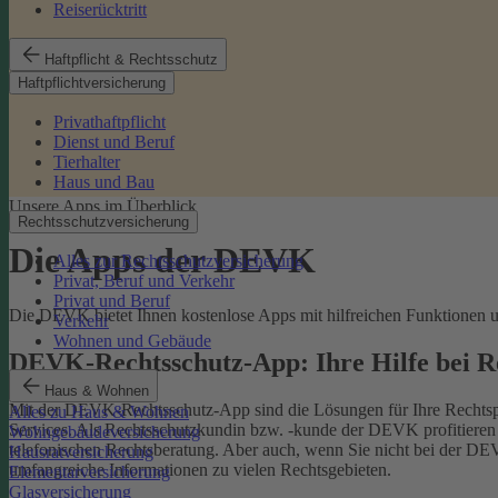
Reiserücktritt
Haftpflicht & Rechtsschutz
Haftpflichtversicherung
Privathaftpflicht
Dienst und Beruf
Tierhalter
Haus und Bau
Unsere Apps im Überblick
Rechtsschutzversicherung
Die Apps der DEVK
Alles zur Rechtsschutzversicherung
Privat, Beruf und Verkehr
Privat und Beruf
Die DEVK bietet Ihnen kostenlose Apps mit hilfreichen Funktionen un
Verkehr
Wohnen und Gebäude
DEVK-Rechtsschutz-App: Ihre Hilfe bei 
Haus & Wohnen
Mit der DEVK-Rechtsschutz-App sind die Lösungen für Ihre Rechtsprob
Alles zu Haus & Wohnen
Services. Als Rechtsschutzkundin bzw. -kunde der DEVK profitieren Si
Wohngebäudeversicherung
telefonischen Rechtsberatung.
Aber auch, wenn Sie nicht bei der DEV
Hausratversicherung
umfangreiche Informationen zu vielen Rechtsgebieten.
Elementarversicherung
Glasversicherung