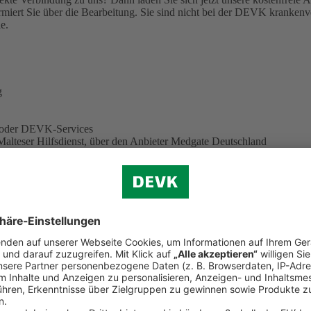
miert Sie über die Bearbeitung.
Sie sind nicht bei der DEVK krankenve
e.
g
e oder DEVK-Services
Malteser Hilfsdienst, über den Anbieter Medgate Deutschland
eiter. Sie können also auf neue Funktionen und Services gespannt sei
 herunter
 löschen? Hier finden Sie eine
ausführliche Anleitung (PDF, 344 KB