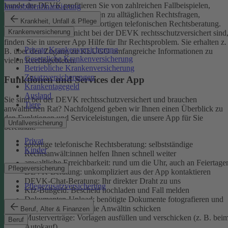
kunde der DEVK profitieren Sie von zahlreichen Fallbeispielen,
Immobilienfinanzierung
informativen Ratgeberbeiträgen zu alltäglichen Rechtsfragen,
Krankheit, Unfall & Pflege
Musterverträgen und einer sofortigen telefonischen Rechtsberatung.
Krankenversicherung
Aber auch, wenn Sie nicht bei der DEVK rechtsschutzversichert sind
finden Sie in unserer App Hilfe für Ihr Rechtsproblem. Sie erhalten z.
Private Krankenversicherung
B. über den Zugang zu KLUGO umfangreiche Informationen zu
Gesetzliche Krankenversicherung
vielen Rechtsgebieten.
Betriebliche Krankenversicherung
Zusatzversicherungen
Funktionen und Services der App
Krankentagegeld
Ausland
Sie sind bei der DEVK rechtsschutzversichert und brauchen
Tiere
anwaltlichen Rat? Nachfolgend geben wir Ihnen einen Überblick zu
den Funktionen und Serviceleistungen, die unsere App für Sie
Unfallversicherung
bereithält:
Privat
sofortige telefonische Rechtsberatung: selbstständige
Kinder
Rechtsanwält:innen helfen Ihnen schnell weiter
anwaltliche Erreichbarkeit: rund um die Uhr, auch an Feiertage
Pflegeversicherung
DEVK-Beratung: unkompliziert aus der App kontaktieren
DEVK-Chat-Beratung: Ihr direkter Draht zu uns
Pflegezusatzversicherung
Kfz-Bußgeld: Bescheid hochladen und Fall melden
Dokumenten-Upload: benötigte Dokumente fotografieren und
an den Anwalt oder die Anwältin schicken
Beruf, Alter & Finanzen
Musterverträge: Vorlagen ausfüllen und verschicken (z. B. bei
Beruf
Autokauf)