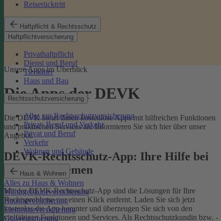
Reiserücktritt
Haftpflicht & Rechtsschutz
Haftpflichtversicherung
Privathaftpflicht
Dienst und Beruf
Unsere Apps im Überblick
Tierhalter
Haus und Bau
Die Apps der DEVK
Rechtsschutzversicherung
Alles zur Rechtsschutzversicherung
Die DEVK bietet Ihnen kostenlose Apps mit hilfreichen Funktionen
Privat, Beruf und Verkehr
und praktischen Services an. Informieren Sie sich hier über unser
Privat und Beruf
Angebot.
Verkehr
Wohnen und Gebäude
DEVK-Rechtsschutz-App: Ihre Hilfe bei
Rechtsproblemen
Haus & Wohnen
Alles zu Haus & Wohnen
Mit der DEVK-Rechtsschutz-App sind die Lösungen für Ihre
Wohngebäudeversicherung
Rechtsprobleme nur einen Klick entfernt. Laden Sie sich jetzt
Hausratversicherung
kostenlos die App herunter und überzeugen Sie sich von den
Elementarversicherung
vielfältigen Funktionen und Services. Als Rechtsschutzkundin bzw. -
Glasversicherung