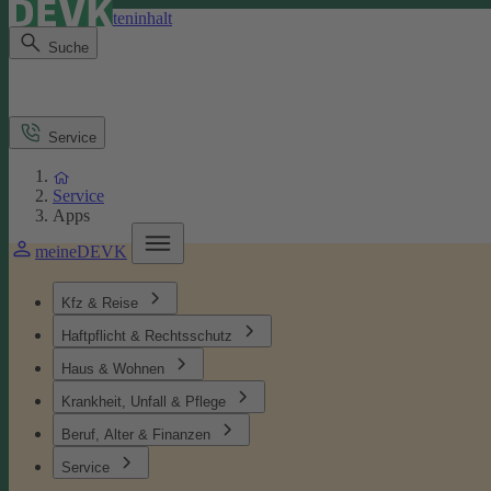
Direkt zum Seiteninhalt
Suche
Service
Service
Apps
meineDEVK
Kfz & Reise
Haftpflicht & Rechtsschutz
Haus & Wohnen
Krankheit, Unfall & Pflege
Beruf, Alter & Finanzen
Service