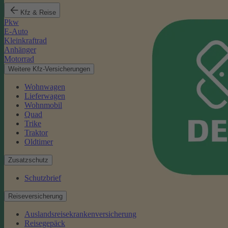
Kfz & Reise
Pkw
E-Auto
Kleinkraftrad
Anhänger
Motorrad
Weitere Kfz-Versicherungen
Wohnwagen
Lieferwagen
Wohnmobil
Quad
Trike
Traktor
Oldtimer
Zusatzschutz
Schutzbrief
Reiseversicherung
Auslandsreisekrankenversicherung
Reisegepäck