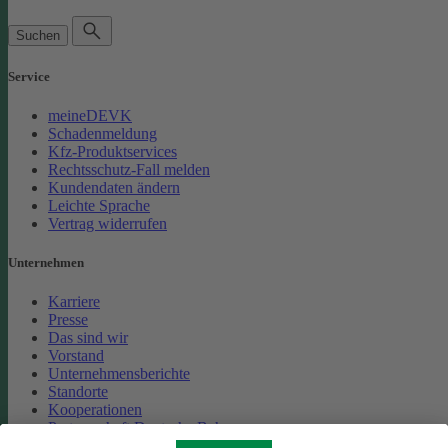
Suchen
Service
meineDEVK
Schadenmeldung
Kfz-Produktservices
Rechtsschutz-Fall melden
Kundendaten ändern
Leichte Sprache
Vertrag widerrufen
Unternehmen
Karriere
Presse
Das sind wir
Vorstand
Unternehmensberichte
Standorte
Kooperationen
Partnerschaft Deutsche Bahn
Nachhaltigkeit