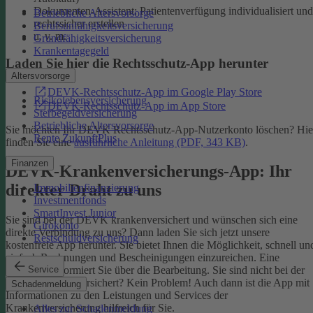
Dokumenten-Assistent: Patientenverfügung individualisiert und
Betriebliche Altersvorsorge
rechtssicher erstellen
Berufsunfähigkeitsversicherung
u. v. m.
Grundfähigkeitsversicherung
Krankentagegeld
Laden Sie hier die Rechtsschutz-App herunter
Altersvorsorge
DEVK-Rechtsschutz-App im Google Play Store
Risikolebensversicherung
DEVK-Rechtsschutz-App im App Store
Sterbegeldversicherung
Betriebliche Altersvorsorge
Sie möchten Ihr DEVK Rechtsschutz-App-Nutzerkonto löschen? Hie
Rente ZukunftPlus
finden Sie eine
ausführliche Anleitung (PDF, 343 KB)
.
Finanzen
DEVK-Krankenversicherungs-App: Ihr
direkter Draht zu uns
Immobilienfinanzierung
Investmentfonds
SmartInvest Junior
Sie sind bei der DEVK krankenversichert und wünschen sich eine
Girokonto
direkte Verbindung zu uns? Dann laden Sie sich jetzt unsere
Restschuldversicherung
kostenfreie App herunter. Sie bietet Ihnen die Möglichkeit, schnell un
einfach Rechnungen und Bescheinigungen einzureichen. Eine
Service
Nachricht informiert Sie über die Bearbeitung.
Sie sind nicht bei der
DEVK krankenversichert? Kein Problem! Auch dann ist die App mit
Schadenmeldung
Informationen zu den Leistungen und Services der
Krankenversicherung hilfreich für Sie.
Alles zur Schadenmeldung