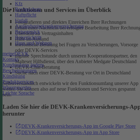
Kfz
Rechtsschutz
Die Funktionen und Services im Überblick
Haftpflicht
Unfall
Fotografieren und direktes Einreichen Ihrer Rechnungen
Auslandsreisekrankenversicherung
Erhalt einer Nachricht bei erfolgter Bearbeitung Ihrer Rechnun
Reisegepäck
Übersicht zu Vertragsinhalten
Reiserücktritt
Hilfe im Ausland
Haus und Wohnen
telefonische Beratung bei Fragen zu Versicherungen, Vorsorge
oder DEVK-Services
meineDEVK
digitale Sprechstunde durch unseren Kooperationspartner, den
Kontakt
Malteser Hilfsdienst, über den Anbieter Medgate Deutschland
Kundendaten ändern
DEVK-Chat-Beratung
Bescheinigungen
Suche nach einer DEVK-Beratung vor Ort in Deutschland
Kündigung
Produktservices
Selbstverständlich entwickeln wir den Funktionsumfang unserer App
Wissenswertes
weiter. Sie können also auf neue Funktionen und Services gespannt
Leichte Sprache
sein.
Laden Sie hier die DEVK-Krankenversicherungs-Ap
herunter
DEVK-Krankenversicherungs-App im Google Play Store
DEVK-Krankenversicherungs-App im App Store