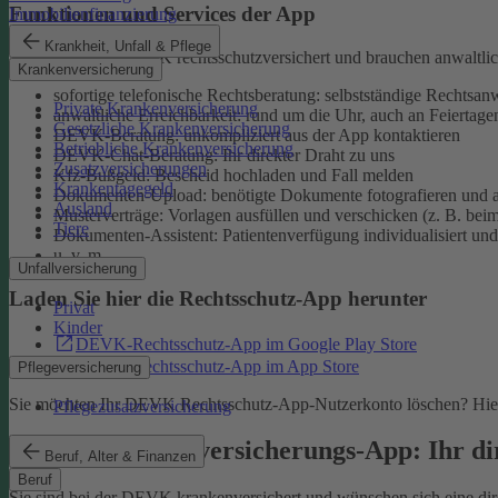
Funktionen und Services der App
Immobilienfinanzierung
Krankheit, Unfall & Pflege
Sie sind bei der DEVK rechtsschutzversichert und brauchen anwaltlic
Krankenversicherung
sofortige telefonische Rechtsberatung: selbstständige Rechtsanw
Private Krankenversicherung
anwaltliche Erreichbarkeit: rund um die Uhr, auch an Feiertage
Gesetzliche Krankenversicherung
DEVK-Beratung: unkompliziert aus der App kontaktieren
Betriebliche Krankenversicherung
DEVK-Chat-Beratung: Ihr direkter Draht zu uns
Zusatzversicherungen
Kfz-Bußgeld: Bescheid hochladen und Fall melden
Krankentagegeld
Dokumenten-Upload: benötigte Dokumente fotografieren und a
Ausland
Musterverträge: Vorlagen ausfüllen und verschicken (z. B. bei
Tiere
Dokumenten-Assistent: Patientenverfügung individualisiert und 
u. v. m.
Unfallversicherung
Laden Sie hier die Rechtsschutz-App herunter
Privat
Kinder
DEVK-Rechtsschutz-App im Google Play Store
DEVK-Rechtsschutz-App im App Store
Pflegeversicherung
Sie möchten Ihr DEVK Rechtsschutz-App-Nutzerkonto löschen? Hier
Pflegezusatzversicherung
DEVK-Krankenversicherungs-App: Ihr dir
Beruf, Alter & Finanzen
Beruf
Sie sind bei der DEVK krankenversichert und wünschen sich eine direk