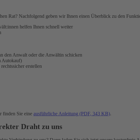
hen Rat? Nachfolgend geben wir Ihnen einen Überblick zu den Funktion
ält:innen helfen Ihnen schnell weiter
n
n den Anwalt oder die Anwältin schicken
m Autokauf)
rechtssicher erstellen
 finden Sie eine
ausführliche Anleitung (PDF, 343 KB)
.
ekter Draht zu uns
te Verbindung zu uns? Dann laden Sie sich jetzt unsere kostenfreie App