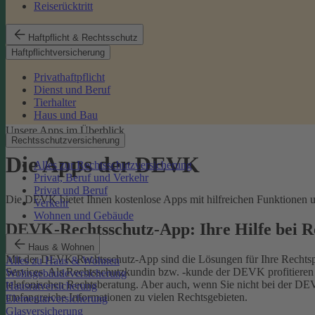
Reiserücktritt
Haftpflicht & Rechtsschutz
Haftpflichtversicherung
Privathaftpflicht
Dienst und Beruf
Tierhalter
Haus und Bau
Unsere Apps im Überblick
Rechtsschutzversicherung
Die Apps der DEVK
Alles zur Rechtsschutzversicherung
Privat, Beruf und Verkehr
Privat und Beruf
Die DEVK bietet Ihnen kostenlose Apps mit hilfreichen Funktionen un
Verkehr
Wohnen und Gebäude
DEVK-Rechtsschutz-App: Ihre Hilfe bei 
Haus & Wohnen
Mit der DEVK-Rechtsschutz-App sind die Lösungen für Ihre Rechtsprob
Alles zu Haus & Wohnen
Services. Als Rechtsschutzkundin bzw. -kunde der DEVK profitieren Si
Wohngebäudeversicherung
telefonischen Rechtsberatung.
Aber auch, wenn Sie nicht bei der DEV
Hausratversicherung
umfangreiche Informationen zu vielen Rechtsgebieten.
Elementarversicherung
Glasversicherung