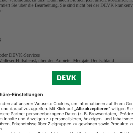
miert Sie über die Bearbeitung.
Sie sind nicht bei der DEVK krankenve
e.
g
e oder DEVK-Services
Malteser Hilfsdienst, über den Anbieter Medgate Deutschland
eiter. Sie können also auf neue Funktionen und Services gespannt sei
 herunter
 löschen? Hier finden Sie eine
ausführliche Anleitung (PDF, 344 KB