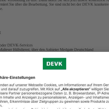
miert Sie über die Bearbeitung.
Sie sind nicht bei der DEVK krankenve
e.
g
e oder DEVK-Services
Malteser Hilfsdienst, über den Anbieter Medgate Deutschland
eiter. Sie können also auf neue Funktionen und Services gespannt sei
 herunter
 löschen? Hier finden Sie eine
ausführliche Anleitung (PDF, 344 KB