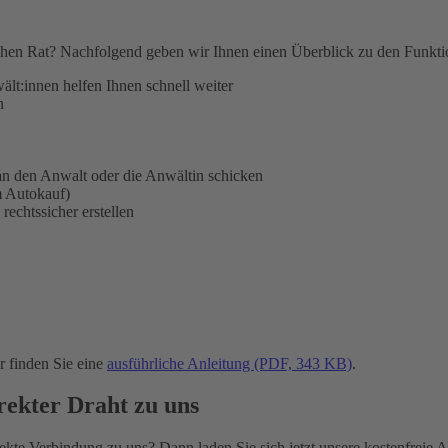
hen Rat? Nachfolgend geben wir Ihnen einen Überblick zu den Funktion
ält:innen helfen Ihnen schnell weiter
n
n den Anwalt oder die Anwältin schicken
m Autokauf)
rechtssicher erstellen
 finden Sie eine
ausführliche Anleitung (PDF, 343 KB)
.
ekter Draht zu uns
te Verbindung zu uns? Dann laden Sie sich jetzt unsere kostenfreie App