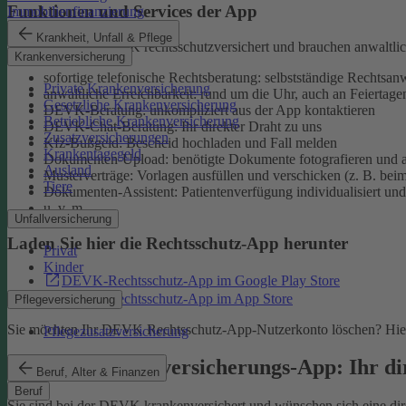
Funktionen und Services der App
Immobilienfinanzierung
Krankheit, Unfall & Pflege
Sie sind bei der DEVK rechtsschutzversichert und brauchen anwaltlic
Krankenversicherung
sofortige telefonische Rechtsberatung: selbstständige Rechtsanw
Private Krankenversicherung
anwaltliche Erreichbarkeit: rund um die Uhr, auch an Feiertage
Gesetzliche Krankenversicherung
DEVK-Beratung: unkompliziert aus der App kontaktieren
Betriebliche Krankenversicherung
DEVK-Chat-Beratung: Ihr direkter Draht zu uns
Zusatzversicherungen
Kfz-Bußgeld: Bescheid hochladen und Fall melden
Krankentagegeld
Dokumenten-Upload: benötigte Dokumente fotografieren und a
Ausland
Musterverträge: Vorlagen ausfüllen und verschicken (z. B. bei
Tiere
Dokumenten-Assistent: Patientenverfügung individualisiert und 
u. v. m.
Unfallversicherung
Laden Sie hier die Rechtsschutz-App herunter
Privat
Kinder
DEVK-Rechtsschutz-App im Google Play Store
DEVK-Rechtsschutz-App im App Store
Pflegeversicherung
Sie möchten Ihr DEVK Rechtsschutz-App-Nutzerkonto löschen? Hier
Pflegezusatzversicherung
DEVK-Krankenversicherungs-App: Ihr dir
Beruf, Alter & Finanzen
Beruf
Sie sind bei der DEVK krankenversichert und wünschen sich eine direk