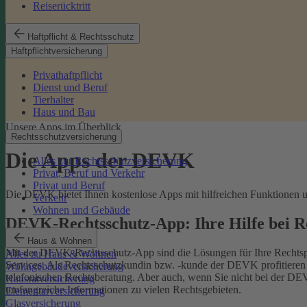
Reiserücktritt
Haftpflicht & Rechtsschutz
Haftpflichtversicherung
Privathaftpflicht
Dienst und Beruf
Tierhalter
Haus und Bau
Unsere Apps im Überblick
Rechtsschutzversicherung
Die Apps der DEVK
Alles zur Rechtsschutzversicherung
Privat, Beruf und Verkehr
Privat und Beruf
Die DEVK bietet Ihnen kostenlose Apps mit hilfreichen Funktionen un
Verkehr
Wohnen und Gebäude
DEVK-Rechtsschutz-App: Ihre Hilfe bei 
Haus & Wohnen
Mit der DEVK-Rechtsschutz-App sind die Lösungen für Ihre Rechtsprob
Alles zu Haus & Wohnen
Services. Als Rechtsschutzkundin bzw. -kunde der DEVK profitieren Si
Wohngebäudeversicherung
telefonischen Rechtsberatung.
Aber auch, wenn Sie nicht bei der DEV
Hausratversicherung
umfangreiche Informationen zu vielen Rechtsgebieten.
Elementarversicherung
Glasversicherung