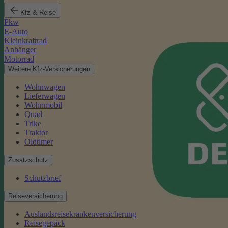
Kfz & Reise
Pkw
E-Auto
Kleinkraftrad
Anhänger
Motorrad
Weitere Kfz-Versicherungen
Wohnwagen
Lieferwagen
Wohnmobil
Quad
Trike
Traktor
Oldtimer
Zusatzschutz
Schutzbrief
Reiseversicherung
Auslandsreisekrankenversicherung
Reisegepäck