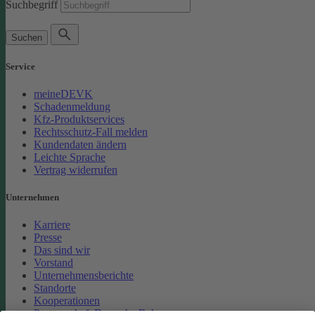
Suchbegriff
Suchen
Service
meineDEVK
Schadenmeldung
Kfz-Produktservices
Rechtsschutz-Fall melden
Kundendaten ändern
Leichte Sprache
Vertrag widerrufen
Unternehmen
Karriere
Presse
Das sind wir
Vorstand
Unternehmensberichte
Standorte
Kooperationen
Partnerschaft Deutsche Bahn