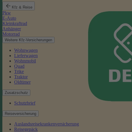
Kfz & Reise
Pkw
E-Auto
Kleinkraftrad
Anhänger
Motorrad
Weitere Kfz-Versicherungen
Wohnwagen
Lieferwagen
Wohnmobil
Quad
Trike
Traktor
Oldtimer
Zusatzschutz
Schutzbrief
Reiseversicherung
Auslandsreisekrankenversicherung
Reisegepäck