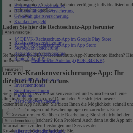
Dokumenten-Assistent: Patientenverfügung individualisiert und
Betriebliche Altersvorsorge
rechtssicher erstellen
Berufsunfähigkeitsversicherung
u. v. m.
Grundfähigkeitsversicherung
Krankentagegeld
Laden Sie hier die Rechtsschutz-App herunter
Altersvorsorge
DEVK-Rechtsschutz-App im Google Play Store
Risikolebensversicherung
DEVK-Rechtsschutz-App im App Store
Sterbegeldversicherung
Betriebliche Altersvorsorge
Sie möchten Ihr DEVK Rechtsschutz-App-Nutzerkonto löschen? Hie
Rente ZukunftPlus
finden Sie eine
ausführliche Anleitung (PDF, 343 KB)
.
Finanzen
DEVK-Krankenversicherungs-App: Ihr
direkter Draht zu uns
Immobilienfinanzierung
Investmentfonds
SmartInvest Junior
Sie sind bei der DEVK krankenversichert und wünschen sich eine
Girokonto
direkte Verbindung zu uns? Dann laden Sie sich jetzt unsere
Restschuldversicherung
kostenfreie App herunter. Sie bietet Ihnen die Möglichkeit, schnell un
einfach Rechnungen und Bescheinigungen einzureichen. Eine
Service
Nachricht informiert Sie über die Bearbeitung.
Sie sind nicht bei der
DEVK krankenversichert? Kein Problem! Auch dann ist die App mit
Schadenmeldung
Informationen zu den Leistungen und Services der
Krankenversicherung hilfreich für Sie.
Alles zur Schadenmeldung