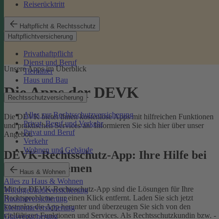
Reiserücktritt
Haftpflicht & Rechtsschutz
Haftpflichtversicherung
Privathaftpflicht
Dienst und Beruf
Unsere Apps im Überblick
Tierhalter
Haus und Bau
Die Apps der DEVK
Rechtsschutzversicherung
Alles zur Rechtsschutzversicherung
Die DEVK bietet Ihnen kostenlose Apps mit hilfreichen Funktionen
Privat, Beruf und Verkehr
und praktischen Services an. Informieren Sie sich hier über unser
Privat und Beruf
Angebot.
Verkehr
Wohnen und Gebäude
DEVK-Rechtsschutz-App: Ihre Hilfe bei
Rechtsproblemen
Haus & Wohnen
Alles zu Haus & Wohnen
Mit der DEVK-Rechtsschutz-App sind die Lösungen für Ihre
Wohngebäudeversicherung
Rechtsprobleme nur einen Klick entfernt. Laden Sie sich jetzt
Hausratversicherung
kostenlos die App herunter und überzeugen Sie sich von den
Elementarversicherung
vielfältigen Funktionen und Services. Als Rechtsschutzkundin bzw. -
Glasversicherung