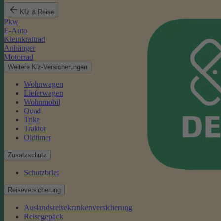
Kfz & Reise
Pkw
E-Auto
Kleinkraftrad
Anhänger
Motorrad
Weitere Kfz-Versicherungen
Wohnwagen
Lieferwagen
Wohnmobil
Quad
Trike
Traktor
Oldtimer
Zusatzschutz
Schutzbrief
Reiseversicherung
Auslandsreisekrankenversicherung
Reisegepäck