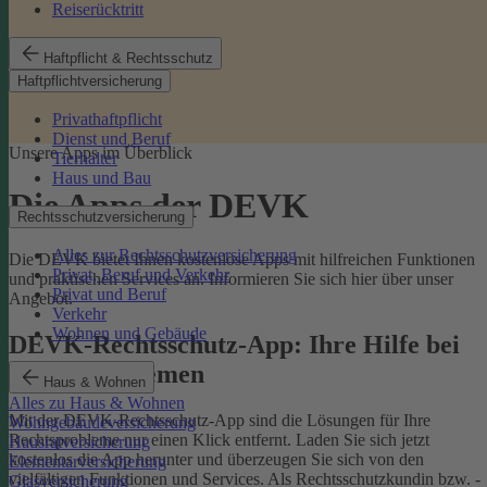
Reiserücktritt
Haftpflicht & Rechtsschutz
Haftpflichtversicherung
Privathaftpflicht
Dienst und Beruf
Unsere Apps im Überblick
Tierhalter
Haus und Bau
Die Apps der DEVK
Rechtsschutzversicherung
Alles zur Rechtsschutzversicherung
Die DEVK bietet Ihnen kostenlose Apps mit hilfreichen Funktionen
Privat, Beruf und Verkehr
und praktischen Services an. Informieren Sie sich hier über unser
Privat und Beruf
Angebot.
Verkehr
Wohnen und Gebäude
DEVK-Rechtsschutz-App: Ihre Hilfe bei
Rechtsproblemen
Haus & Wohnen
Alles zu Haus & Wohnen
Mit der DEVK-Rechtsschutz-App sind die Lösungen für Ihre
Wohngebäudeversicherung
Rechtsprobleme nur einen Klick entfernt. Laden Sie sich jetzt
Hausratversicherung
kostenlos die App herunter und überzeugen Sie sich von den
Elementarversicherung
vielfältigen Funktionen und Services. Als Rechtsschutzkundin bzw. -
Glasversicherung