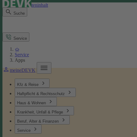
Direkt zum Seiteninhalt
Suche
Service
Service
Apps
meineDEVK
Kfz & Reise
Haftpflicht & Rechtsschutz
Haus & Wohnen
Krankheit, Unfall & Pflege
Beruf, Alter & Finanzen
Service