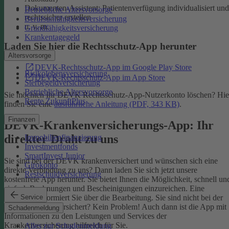
Dokumenten-Assistent: Patientenverfügung individualisiert und
Betriebliche Altersvorsorge
rechtssicher erstellen
Berufsunfähigkeitsversicherung
u. v. m.
Grundfähigkeitsversicherung
Krankentagegeld
Laden Sie hier die Rechtsschutz-App herunter
Altersvorsorge
DEVK-Rechtsschutz-App im Google Play Store
Risikolebensversicherung
DEVK-Rechtsschutz-App im App Store
Sterbegeldversicherung
Betriebliche Altersvorsorge
Sie möchten Ihr DEVK Rechtsschutz-App-Nutzerkonto löschen? Hie
Rente ZukunftPlus
finden Sie eine
ausführliche Anleitung (PDF, 343 KB)
.
Finanzen
DEVK-Krankenversicherungs-App: Ihr
direkter Draht zu uns
Immobilienfinanzierung
Investmentfonds
SmartInvest Junior
Sie sind bei der DEVK krankenversichert und wünschen sich eine
Girokonto
direkte Verbindung zu uns? Dann laden Sie sich jetzt unsere
Restschuldversicherung
kostenfreie App herunter. Sie bietet Ihnen die Möglichkeit, schnell un
einfach Rechnungen und Bescheinigungen einzureichen. Eine
Service
Nachricht informiert Sie über die Bearbeitung.
Sie sind nicht bei der
DEVK krankenversichert? Kein Problem! Auch dann ist die App mit
Schadenmeldung
Informationen zu den Leistungen und Services der
Krankenversicherung hilfreich für Sie.
Alles zur Schadenmeldung