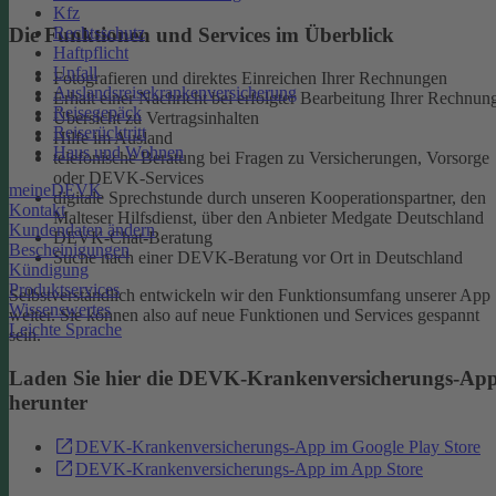
Kfz
Rechtsschutz
Die Funktionen und Services im Überblick
Haftpflicht
Unfall
Fotografieren und direktes Einreichen Ihrer Rechnungen
Auslandsreisekrankenversicherung
Erhalt einer Nachricht bei erfolgter Bearbeitung Ihrer Rechnun
Reisegepäck
Übersicht zu Vertragsinhalten
Reiserücktritt
Hilfe im Ausland
Haus und Wohnen
telefonische Beratung bei Fragen zu Versicherungen, Vorsorge
oder DEVK-Services
meineDEVK
digitale Sprechstunde durch unseren Kooperationspartner, den
Kontakt
Malteser Hilfsdienst, über den Anbieter Medgate Deutschland
Kundendaten ändern
DEVK-Chat-Beratung
Bescheinigungen
Suche nach einer DEVK-Beratung vor Ort in Deutschland
Kündigung
Produktservices
Selbstverständlich entwickeln wir den Funktionsumfang unserer App
Wissenswertes
weiter. Sie können also auf neue Funktionen und Services gespannt
Leichte Sprache
sein.
Laden Sie hier die DEVK-Krankenversicherungs-Ap
herunter
DEVK-Krankenversicherungs-App im Google Play Store
DEVK-Krankenversicherungs-App im App Store