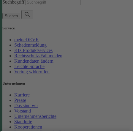
Suchbegriff
Suchen
Service
meineDEVK
Schadenmeldung
Kfz-Produktservices
Rechtsschutz-Fall melden
Kundendaten ändern
Leichte Sprache
Vertrag widerrufen
Unternehmen
Karriere
Presse
Das sind wir
Vorstand
Unternehmensberichte
Standorte
Kooperationen
Partnerschaft Deutsche Bahn