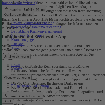
kunde der DEVK profitieren Sie von zahlreichen Fallbeispielen,
Immobilienfinanzierung
informativen Ratgeberbeiträgen zu alltäglichen Rechtsfragen,
Krankheit, Unfall & Pflege
Musterverträgen und einer sofortigen telefonischen Rechtsberatung.
Krankenversicherung
Aber auch, wenn Sie nicht bei der DEVK rechtsschutzversichert sind
finden Sie in unserer App Hilfe für Ihr Rechtsproblem. Sie erhalten z.
Private Krankenversicherung
B. über den Zugang zu KLUGO umfangreiche Informationen zu
Gesetzliche Krankenversicherung
vielen Rechtsgebieten.
Betriebliche Krankenversicherung
Zusatzversicherungen
Funktionen und Services der App
Krankentagegeld
Ausland
Sie sind bei der DEVK rechtsschutzversichert und brauchen
Tiere
anwaltlichen Rat? Nachfolgend geben wir Ihnen einen Überblick zu
den Funktionen und Serviceleistungen, die unsere App für Sie
Unfallversicherung
bereithält:
Privat
sofortige telefonische Rechtsberatung: selbstständige
Kinder
Rechtsanwält:innen helfen Ihnen schnell weiter
anwaltliche Erreichbarkeit: rund um die Uhr, auch an Feiertage
Pflegeversicherung
DEVK-Beratung: unkompliziert aus der App kontaktieren
DEVK-Chat-Beratung: Ihr direkter Draht zu uns
Pflegezusatzversicherung
Kfz-Bußgeld: Bescheid hochladen und Fall melden
Dokumenten-Upload: benötigte Dokumente fotografieren und
an den Anwalt oder die Anwältin schicken
Beruf, Alter & Finanzen
Musterverträge: Vorlagen ausfüllen und verschicken (z. B. bei
Beruf
Autokauf)