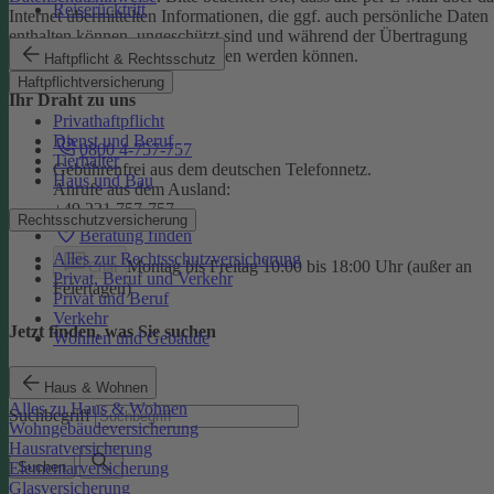
Reiserücktritt
Internet übermittelten Informationen, die ggf. auch persönliche Daten
enthalten können, ungeschützt sind und während der Übertragung
potenziell von Dritten eingesehen werden können.
Haftpflicht & Rechtsschutz
Haftpflichtversicherung
Ihr Draht zu uns
Privathaftpflicht
Dienst und Beruf
0800 4-757-757
Tierhalter
Gebührenfrei aus dem deutschen Telefonnetz.
Haus und Bau
Anrufe aus dem Ausland:
+49 221 757-757
Rechtsschutzversicherung
Beratung finden
Alles zur Rechtsschutzversicherung
Montag bis Freitag 10:00 bis 18:00 Uhr (außer an
Chat
Privat, Beruf und Verkehr
Feiertagen)
Privat und Beruf
Verkehr
Jetzt finden, was Sie suchen
Wohnen und Gebäude
Haus & Wohnen
Alles zu Haus & Wohnen
Suchbegriff
Wohngebäudeversicherung
Hausratversicherung
Elementarversicherung
Suchen
Glasversicherung