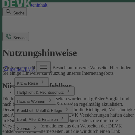
Direkt zum Seiteninhalt
Suche
Service
Nutzungshinweise
Wir freuen uns über Ihren Besuch auf unserer Webseite. Hier finden
meineDEVK
Sie einige Hinweise zur Nutzung unseres Internetangebots.
Kfz & Reise
Niemand ist unfehlbar
Haftpflicht & Rechtsschutz
Die Inhalte der DEVK-Webseiten wurden mit größter Sorgfalt und
Haus & Wohnen
nach bestem Wissen erstellt. Sie werden regelmäßig aktualisiert.
Dennoch können wir keine Gewähr für die Richtigkeit, Vollständigke
Krankheit, Unfall & Pflege
und Aktualität übernehmen. Die DEVK Versicherungen haften daher
Beruf, Alter & Finanzen
in keinem Fall für Schäden oder Folgeschäden, die durch die
Verwendung von Informationen aus den Webseiten der DEVK
Service
entstehen. Fremde Internetseiten, auf die wir durch einen Link