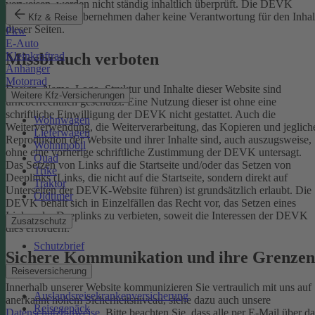
verweisen, werden nicht ständig inhaltlich überprüft. Die DEVK
Versicherungen übernehmen daher keine Verantwortung für den Inhal
Kfz & Reise
dieser Seiten.
Pkw
E-Auto
Missbrauch verboten
Kleinkraftrad
Anhänger
Motorrad
Design, Name, Logo, Struktur und Inhalte dieser Website sind
Weitere Kfz-Versicherungen
urheberrechtlich geschützt. Eine Nutzung dieser ist ohne eine
schriftliche Einwilligung der DEVK nicht gestattet. Auch die
Wohnwagen
Weiterverwendung, die Weiterverarbeitung, das Kopieren und jeglich
Lieferwagen
Reproduktion der Website und ihrer Inhalte sind, auch auszugsweise,
Wohnmobil
ohne eine vorherige schriftliche Zustimmung der DEVK untersagt.
Quad
Das Setzen von Links auf die Startseite und/oder das Setzen von
Trike
Deeplinks (Links, die nicht auf die Startseite, sondern direkt auf
Traktor
Unterseiten der DEVK-Website führen) ist grundsätzlich erlaubt. Die
Oldtimer
DEVK behält sich in Einzelfällen das Recht vor, das Setzen eines
Links oder Deeplinks zu verbieten, soweit die Interessen der DEVK
Zusatzschutz
dies erfordern.
Schutzbrief
Sichere Kommunikation und ihre Grenzen
Reiseversicherung
Innerhalb unserer Website kommunizieren Sie vertraulich mit uns auf
Auslandsreisekrankenversicherung
anerkannt hohem Sicherheitsniveau, siehe dazu auch unsere
Reisegepäck
Datenschutzhinweise
. Bitte beachten Sie, dass alle per E-Mail über da