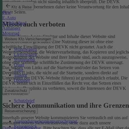
verweisen, werden nicht ständig inhaltlich überprüft. Die DEVK
Versicherungen übernehmen daher keine Verantwortung für den Inhal
Kfz & Reise
dieser Seiten.
Pkw
E-Auto
Missbrauch verboten
Kleinkraftrad
Anhänger
Motorrad
Design, Name, Logo, Struktur und Inhalte dieser Website sind
Weitere Kfz-Versicherungen
urheberrechtlich geschützt. Eine Nutzung dieser ist ohne eine
schriftliche Einwilligung der DEVK nicht gestattet. Auch die
Wohnwagen
Weiterverwendung, die Weiterverarbeitung, das Kopieren und jeglich
Lieferwagen
Reproduktion der Website und ihrer Inhalte sind, auch auszugsweise,
Wohnmobil
ohne eine vorherige schriftliche Zustimmung der DEVK untersagt.
Quad
Das Setzen von Links auf die Startseite und/oder das Setzen von
Trike
Deeplinks (Links, die nicht auf die Startseite, sondern direkt auf
Traktor
Unterseiten der DEVK-Website führen) ist grundsätzlich erlaubt. Die
Oldtimer
DEVK behält sich in Einzelfällen das Recht vor, das Setzen eines
Links oder Deeplinks zu verbieten, soweit die Interessen der DEVK
Zusatzschutz
dies erfordern.
Schutzbrief
Sichere Kommunikation und ihre Grenzen
Reiseversicherung
Innerhalb unserer Website kommunizieren Sie vertraulich mit uns auf
Auslandsreisekrankenversicherung
anerkannt hohem Sicherheitsniveau, siehe dazu auch unsere
Reisegepäck
Datenschutzhinweise
. Bitte beachten Sie, dass alle per E-Mail über da