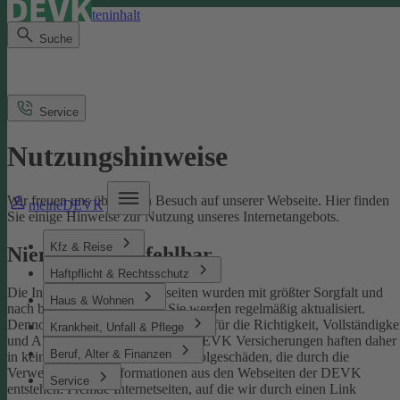
Direkt zum Seiteninhalt
Suche
Service
Nutzungshinweise
Wir freuen uns über Ihren Besuch auf unserer Webseite. Hier finden
meineDEVK
Sie einige Hinweise zur Nutzung unseres Internetangebots.
Kfz & Reise
Niemand ist unfehlbar
Haftpflicht & Rechtsschutz
Die Inhalte der DEVK-Webseiten wurden mit größter Sorgfalt und
Haus & Wohnen
nach bestem Wissen erstellt. Sie werden regelmäßig aktualisiert.
Dennoch können wir keine Gewähr für die Richtigkeit, Vollständigke
Krankheit, Unfall & Pflege
und Aktualität übernehmen. Die DEVK Versicherungen haften daher
Beruf, Alter & Finanzen
in keinem Fall für Schäden oder Folgeschäden, die durch die
Verwendung von Informationen aus den Webseiten der DEVK
Service
entstehen. Fremde Internetseiten, auf die wir durch einen Link