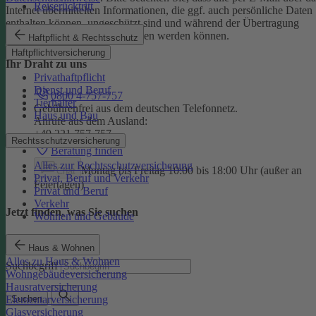
Reiserücktritt
Internet übermittelten Informationen, die ggf. auch persönliche Daten
enthalten können, ungeschützt sind und während der Übertragung
potenziell von Dritten eingesehen werden können.
Haftpflicht & Rechtsschutz
Haftpflichtversicherung
Ihr Draht zu uns
Privathaftpflicht
Dienst und Beruf
0800 4-757-757
Tierhalter
Gebührenfrei aus dem deutschen Telefonnetz.
Haus und Bau
Anrufe aus dem Ausland:
+49 221 757-757
Rechtsschutzversicherung
Beratung finden
Alles zur Rechtsschutzversicherung
Montag bis Freitag 10:00 bis 18:00 Uhr (außer an
Chat
Privat, Beruf und Verkehr
Feiertagen)
Privat und Beruf
Verkehr
Jetzt finden, was Sie suchen
Wohnen und Gebäude
Haus & Wohnen
Alles zu Haus & Wohnen
Suchbegriff
Wohngebäudeversicherung
Hausratversicherung
Elementarversicherung
Suchen
Glasversicherung