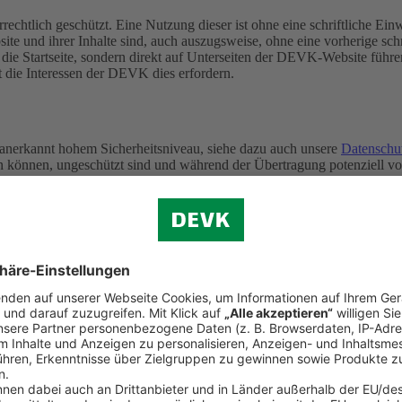
rechtlich geschützt. Eine Nutzung dieser ist ohne eine schriftliche E
ite und ihrer Inhalte sind, auch auszugsweise, ohne eine vorherige s
f die Startseite, sondern direkt auf Unterseiten der DEVK-Website führe
t die Interessen der DEVK dies erfordern.
 anerkannt hohem Sicherheitsniveau, siehe dazu auch unsere
Datenschu
ten können, ungeschützt sind und während der Übertragung potenziell 
iertagen)