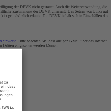
inwilligung der DEVK nicht gestattet. Auch die Weiterverwendung, die
chriftliche Zustimmung der DEVK untersagt.
Das Setzen von Links auf
n) ist grundsätzlich erlaubt. Die DEVK behält sich in Einzelfällen das
tzhinweise
. Bitte beachten Sie, dass alle per E-Mail über das Internet
von Dritten eingesehen werden können.