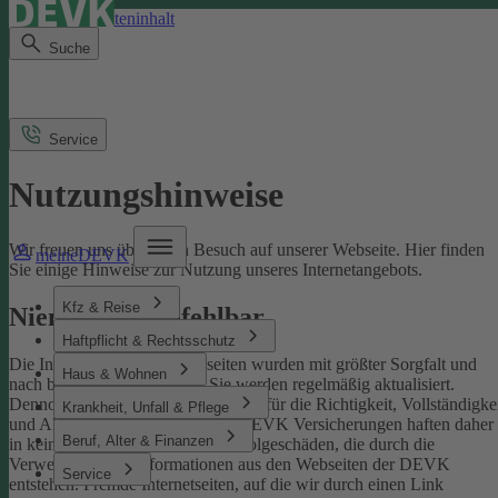
Direkt zum Seiteninhalt
Suche
Service
Nutzungshinweise
Wir freuen uns über Ihren Besuch auf unserer Webseite. Hier finden
meineDEVK
Sie einige Hinweise zur Nutzung unseres Internetangebots.
Kfz & Reise
Niemand ist unfehlbar
Haftpflicht & Rechtsschutz
Die Inhalte der DEVK-Webseiten wurden mit größter Sorgfalt und
Haus & Wohnen
nach bestem Wissen erstellt. Sie werden regelmäßig aktualisiert.
Dennoch können wir keine Gewähr für die Richtigkeit, Vollständigke
Krankheit, Unfall & Pflege
und Aktualität übernehmen. Die DEVK Versicherungen haften daher
Beruf, Alter & Finanzen
in keinem Fall für Schäden oder Folgeschäden, die durch die
Verwendung von Informationen aus den Webseiten der DEVK
Service
entstehen. Fremde Internetseiten, auf die wir durch einen Link