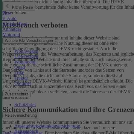
verweisen, werden nicht ständig inhaltlich überprüft. Die DEVK
Versicherungen übernehmen daher keine Verantwortung für den Inhal
Kfz & Reise
dieser Seiten.
Pkw
E-Auto
Missbrauch verboten
Kleinkraftrad
Anhänger
Motorrad
Design, Name, Logo, Struktur und Inhalte dieser Website sind
Weitere Kfz-Versicherungen
urheberrechtlich geschützt. Eine Nutzung dieser ist ohne eine
schriftliche Einwilligung der DEVK nicht gestattet. Auch die
Wohnwagen
Weiterverwendung, die Weiterverarbeitung, das Kopieren und jeglich
Lieferwagen
Reproduktion der Website und ihrer Inhalte sind, auch auszugsweise,
Wohnmobil
ohne eine vorherige schriftliche Zustimmung der DEVK untersagt.
Quad
Das Setzen von Links auf die Startseite und/oder das Setzen von
Trike
Deeplinks (Links, die nicht auf die Startseite, sondern direkt auf
Traktor
Unterseiten der DEVK-Website führen) ist grundsätzlich erlaubt. Die
Oldtimer
DEVK behält sich in Einzelfällen das Recht vor, das Setzen eines
Links oder Deeplinks zu verbieten, soweit die Interessen der DEVK
Zusatzschutz
dies erfordern.
Schutzbrief
Sichere Kommunikation und ihre Grenzen
Reiseversicherung
Innerhalb unserer Website kommunizieren Sie vertraulich mit uns auf
Auslandsreisekrankenversicherung
anerkannt hohem Sicherheitsniveau, siehe dazu auch unsere
Reisegepäck
Datenschutzhinweise
. Bitte beachten Sie, dass alle per E-Mail über da