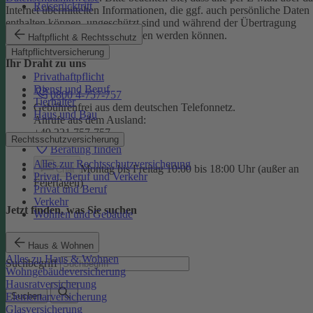
Reiserücktritt
Internet übermittelten Informationen, die ggf. auch persönliche Daten
enthalten können, ungeschützt sind und während der Übertragung
potenziell von Dritten eingesehen werden können.
Haftpflicht & Rechtsschutz
Haftpflichtversicherung
Ihr Draht zu uns
Privathaftpflicht
Dienst und Beruf
0800 4-757-757
Tierhalter
Gebührenfrei aus dem deutschen Telefonnetz.
Haus und Bau
Anrufe aus dem Ausland:
+49 221 757-757
Rechtsschutzversicherung
Beratung finden
Alles zur Rechtsschutzversicherung
Montag bis Freitag 10:00 bis 18:00 Uhr (außer an
Chat
Privat, Beruf und Verkehr
Feiertagen)
Privat und Beruf
Verkehr
Jetzt finden, was Sie suchen
Wohnen und Gebäude
Haus & Wohnen
Alles zu Haus & Wohnen
Suchbegriff
Wohngebäudeversicherung
Hausratversicherung
Elementarversicherung
Suchen
Glasversicherung