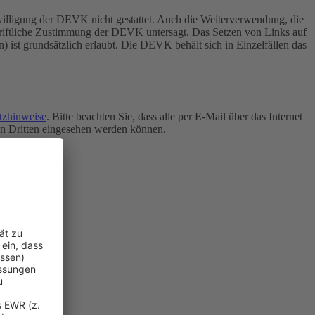
inwilligung der DEVK nicht gestattet. Auch die Weiterverwendung, die
chriftliche Zustimmung der DEVK untersagt.
Das Setzen von Links auf
n) ist grundsätzlich erlaubt. Die DEVK behält sich in Einzelfällen das
tzhinweise
. Bitte beachten Sie, dass alle per E-Mail über das Internet
von Dritten eingesehen werden können.