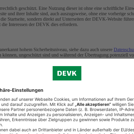
rechtlich geschützt. Eine Nutzung dieser ist ohne eine schriftliche E
ite und ihrer Inhalte sind, auch auszugsweise, ohne eine vorherige s
f die Startseite, sondern direkt auf Unterseiten der DEVK-Website führe
t die Interessen der DEVK dies erfordern.
 anerkannt hohem Sicherheitsniveau, siehe dazu auch unsere
Datenschu
ten können, ungeschützt sind und während der Übertragung potenziell 
iertagen)