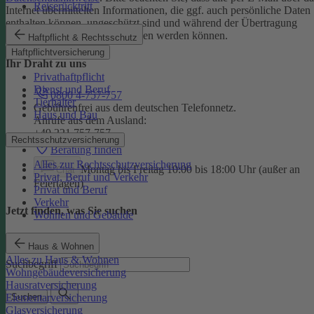
Reiserücktritt
Internet übermittelten Informationen, die ggf. auch persönliche Daten
enthalten können, ungeschützt sind und während der Übertragung
potenziell von Dritten eingesehen werden können.
Haftpflicht & Rechtsschutz
Haftpflichtversicherung
Ihr Draht zu uns
Privathaftpflicht
Dienst und Beruf
0800 4-757-757
Tierhalter
Gebührenfrei aus dem deutschen Telefonnetz.
Haus und Bau
Anrufe aus dem Ausland:
+49 221 757-757
Rechtsschutzversicherung
Beratung finden
Alles zur Rechtsschutzversicherung
Montag bis Freitag 10:00 bis 18:00 Uhr (außer an
Chat
Privat, Beruf und Verkehr
Feiertagen)
Privat und Beruf
Verkehr
Jetzt finden, was Sie suchen
Wohnen und Gebäude
Haus & Wohnen
Alles zu Haus & Wohnen
Suchbegriff
Wohngebäudeversicherung
Hausratversicherung
Elementarversicherung
Suchen
Glasversicherung