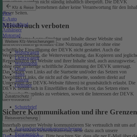
verweisen, werden nicht ständig inhaltlich überprüft. Die DEVK
Versicherungen übernehmen daher keine Verantwortung für den Inhal
Kfz & Reise
dieser Seiten.
Pkw
E-Auto
Missbrauch verboten
Kleinkraftrad
Anhänger
Motorrad
Design, Name, Logo, Struktur und Inhalte dieser Website sind
Weitere Kfz-Versicherungen
urheberrechtlich geschützt. Eine Nutzung dieser ist ohne eine
schriftliche Einwilligung der DEVK nicht gestattet. Auch die
Wohnwagen
Weiterverwendung, die Weiterverarbeitung, das Kopieren und jeglich
Lieferwagen
Reproduktion der Website und ihrer Inhalte sind, auch auszugsweise,
Wohnmobil
ohne eine vorherige schriftliche Zustimmung der DEVK untersagt.
Quad
Das Setzen von Links auf die Startseite und/oder das Setzen von
Trike
Deeplinks (Links, die nicht auf die Startseite, sondern direkt auf
Traktor
Unterseiten der DEVK-Website führen) ist grundsätzlich erlaubt. Die
Oldtimer
DEVK behält sich in Einzelfällen das Recht vor, das Setzen eines
Links oder Deeplinks zu verbieten, soweit die Interessen der DEVK
Zusatzschutz
dies erfordern.
Schutzbrief
Sichere Kommunikation und ihre Grenzen
Reiseversicherung
Innerhalb unserer Website kommunizieren Sie vertraulich mit uns auf
Auslandsreisekrankenversicherung
anerkannt hohem Sicherheitsniveau, siehe dazu auch unsere
Reisegepäck
Datenschutzhinweise
. Bitte beachten Sie, dass alle per E-Mail über da