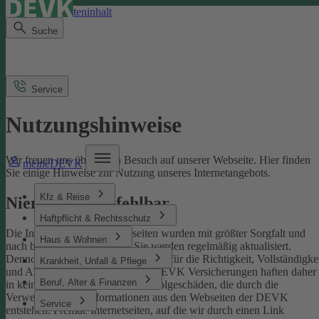
Direkt zum Seiteninhalt
Suche
Service
Nutzungshinweise
Wir freuen uns über Ihren Besuch auf unserer Webseite. Hier finden
meineDEVK
Sie einige Hinweise zur Nutzung unseres Internetangebots.
Kfz & Reise
Niemand ist unfehlbar
Haftpflicht & Rechtsschutz
Die Inhalte der DEVK-Webseiten wurden mit größter Sorgfalt und
Haus & Wohnen
nach bestem Wissen erstellt. Sie werden regelmäßig aktualisiert.
Dennoch können wir keine Gewähr für die Richtigkeit, Vollständigke
Krankheit, Unfall & Pflege
und Aktualität übernehmen. Die DEVK Versicherungen haften daher
Beruf, Alter & Finanzen
in keinem Fall für Schäden oder Folgeschäden, die durch die
Verwendung von Informationen aus den Webseiten der DEVK
Service
entstehen. Fremde Internetseiten, auf die wir durch einen Link