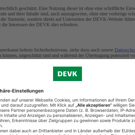
rechtlich geschützt. Eine Nutzung dieser ist ohne eine schriftliche E
ite und ihrer Inhalte sind, auch auszugsweise, ohne eine vorherige s
f die Startseite, sondern direkt auf Unterseiten der DEVK-Website führe
t die Interessen der DEVK dies erfordern.
 anerkannt hohem Sicherheitsniveau, siehe dazu auch unsere
Datenschu
ten können, ungeschützt sind und während der Übertragung potenziell 
iertagen)