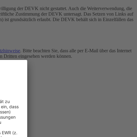
inwilligung der DEVK nicht gestattet. Auch die Weiterverwendung, die
chriftliche Zustimmung der DEVK untersagt.
Das Setzen von Links auf
n) ist grundsätzlich erlaubt. Die DEVK behält sich in Einzelfällen das
tzhinweise
. Bitte beachten Sie, dass alle per E-Mail über das Internet
von Dritten eingesehen werden können.