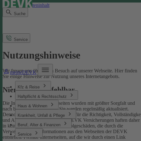
Direkt zum Seiteninhalt
Suche
Service
Nutzungshinweise
Wir freuen uns über Ihren Besuch auf unserer Webseite. Hier finden
meineDEVK
Sie einige Hinweise zur Nutzung unseres Internetangebots.
Kfz & Reise
Niemand ist unfehlbar
Haftpflicht & Rechtsschutz
Die Inhalte der DEVK-Webseiten wurden mit größter Sorgfalt und
Haus & Wohnen
nach bestem Wissen erstellt. Sie werden regelmäßig aktualisiert.
Dennoch können wir keine Gewähr für die Richtigkeit, Vollständigke
Krankheit, Unfall & Pflege
und Aktualität übernehmen. Die DEVK Versicherungen haften daher
Beruf, Alter & Finanzen
in keinem Fall für Schäden oder Folgeschäden, die durch die
Verwendung von Informationen aus den Webseiten der DEVK
Service
entstehen. Fremde Internetseiten, auf die wir durch einen Link