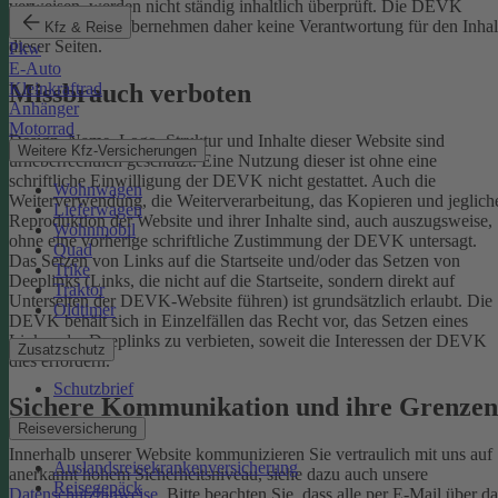
verweisen, werden nicht ständig inhaltlich überprüft. Die DEVK
Versicherungen übernehmen daher keine Verantwortung für den Inhal
Kfz & Reise
dieser Seiten.
Pkw
E-Auto
Missbrauch verboten
Kleinkraftrad
Anhänger
Motorrad
Design, Name, Logo, Struktur und Inhalte dieser Website sind
Weitere Kfz-Versicherungen
urheberrechtlich geschützt. Eine Nutzung dieser ist ohne eine
schriftliche Einwilligung der DEVK nicht gestattet. Auch die
Wohnwagen
Weiterverwendung, die Weiterverarbeitung, das Kopieren und jeglich
Lieferwagen
Reproduktion der Website und ihrer Inhalte sind, auch auszugsweise,
Wohnmobil
ohne eine vorherige schriftliche Zustimmung der DEVK untersagt.
Quad
Das Setzen von Links auf die Startseite und/oder das Setzen von
Trike
Deeplinks (Links, die nicht auf die Startseite, sondern direkt auf
Traktor
Unterseiten der DEVK-Website führen) ist grundsätzlich erlaubt. Die
Oldtimer
DEVK behält sich in Einzelfällen das Recht vor, das Setzen eines
Links oder Deeplinks zu verbieten, soweit die Interessen der DEVK
Zusatzschutz
dies erfordern.
Schutzbrief
Sichere Kommunikation und ihre Grenzen
Reiseversicherung
Innerhalb unserer Website kommunizieren Sie vertraulich mit uns auf
Auslandsreisekrankenversicherung
anerkannt hohem Sicherheitsniveau, siehe dazu auch unsere
Reisegepäck
Datenschutzhinweise
. Bitte beachten Sie, dass alle per E-Mail über da