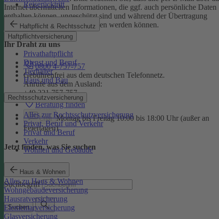
Reiserücktritt
Internet übermittelten Informationen, die ggf. auch persönliche Daten
enthalten können, ungeschützt sind und während der Übertragung
potenziell von Dritten eingesehen werden können.
Haftpflicht & Rechtsschutz
Haftpflichtversicherung
Ihr Draht zu uns
Privathaftpflicht
Dienst und Beruf
0800 4-757-757
Tierhalter
Gebührenfrei aus dem deutschen Telefonnetz.
Haus und Bau
Anrufe aus dem Ausland:
+49 221 757-757
Rechtsschutzversicherung
Beratung finden
Alles zur Rechtsschutzversicherung
Montag bis Freitag 10:00 bis 18:00 Uhr (außer an
Chat
Privat, Beruf und Verkehr
Feiertagen)
Privat und Beruf
Verkehr
Jetzt finden, was Sie suchen
Wohnen und Gebäude
Haus & Wohnen
Alles zu Haus & Wohnen
Suchbegriff
Wohngebäudeversicherung
Hausratversicherung
Elementarversicherung
Suchen
Glasversicherung