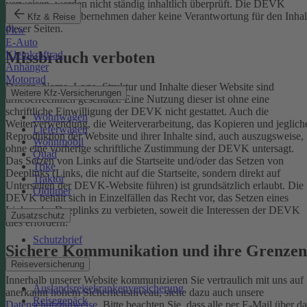
verweisen, werden nicht ständig inhaltlich überprüft. Die DEVK
Versicherungen übernehmen daher keine Verantwortung für den Inhal
Kfz & Reise
dieser Seiten.
Pkw
E-Auto
Missbrauch verboten
Kleinkraftrad
Anhänger
Motorrad
Design, Name, Logo, Struktur und Inhalte dieser Website sind
Weitere Kfz-Versicherungen
urheberrechtlich geschützt. Eine Nutzung dieser ist ohne eine
schriftliche Einwilligung der DEVK nicht gestattet. Auch die
Wohnwagen
Weiterverwendung, die Weiterverarbeitung, das Kopieren und jeglich
Lieferwagen
Reproduktion der Website und ihrer Inhalte sind, auch auszugsweise,
Wohnmobil
ohne eine vorherige schriftliche Zustimmung der DEVK untersagt.
Quad
Das Setzen von Links auf die Startseite und/oder das Setzen von
Trike
Deeplinks (Links, die nicht auf die Startseite, sondern direkt auf
Traktor
Unterseiten der DEVK-Website führen) ist grundsätzlich erlaubt. Die
Oldtimer
DEVK behält sich in Einzelfällen das Recht vor, das Setzen eines
Links oder Deeplinks zu verbieten, soweit die Interessen der DEVK
Zusatzschutz
dies erfordern.
Schutzbrief
Sichere Kommunikation und ihre Grenzen
Reiseversicherung
Innerhalb unserer Website kommunizieren Sie vertraulich mit uns auf
Auslandsreisekrankenversicherung
anerkannt hohem Sicherheitsniveau, siehe dazu auch unsere
Reisegepäck
Datenschutzhinweise
. Bitte beachten Sie, dass alle per E-Mail über da