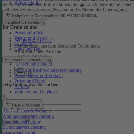
Reiserücktritt
Internet übermittelten Informationen, die ggf. auch persönliche Daten
enthalten können, ungeschützt sind und während der Übertragung
potenziell von Dritten eingesehen werden können.
Haftpflicht & Rechtsschutz
Haftpflichtversicherung
Ihr Draht zu uns
Privathaftpflicht
Dienst und Beruf
0800 4-757-757
Tierhalter
Gebührenfrei aus dem deutschen Telefonnetz.
Haus und Bau
Anrufe aus dem Ausland:
+49 221 757-757
Rechtsschutzversicherung
Beratung finden
Alles zur Rechtsschutzversicherung
Chat
Privat, Beruf und Verkehr
Privat und Beruf
Jetzt finden, was Sie suchen
Verkehr
Wohnen und Gebäude
Haus & Wohnen
Suchbegriff
Alles zu Haus & Wohnen
Wohngebäudeversicherung
Hausratversicherung
Suchen
Elementarversicherung
Glasversicherung
Service