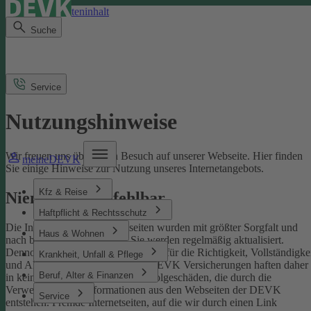
Direkt zum Seiteninhalt
Suche
Service
Nutzungshinweise
Wir freuen uns über Ihren Besuch auf unserer Webseite. Hier finden
meineDEVK
Sie einige Hinweise zur Nutzung unseres Internetangebots.
Kfz & Reise
Niemand ist unfehlbar
Haftpflicht & Rechtsschutz
Die Inhalte der DEVK-Webseiten wurden mit größter Sorgfalt und
Haus & Wohnen
nach bestem Wissen erstellt. Sie werden regelmäßig aktualisiert.
Dennoch können wir keine Gewähr für die Richtigkeit, Vollständigke
Krankheit, Unfall & Pflege
und Aktualität übernehmen. Die DEVK Versicherungen haften daher
Beruf, Alter & Finanzen
in keinem Fall für Schäden oder Folgeschäden, die durch die
Verwendung von Informationen aus den Webseiten der DEVK
Service
entstehen. Fremde Internetseiten, auf die wir durch einen Link