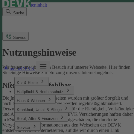
Direkt zum Seiteninhalt
Suche
Service
Nutzungshinweise
Wir freuen uns über Ihren Besuch auf unserer Webseite. Hier finden
meineDEVK
Sie einige Hinweise zur Nutzung unseres Internetangebots.
Kfz & Reise
Niemand ist unfehlbar
Haftpflicht & Rechtsschutz
Die Inhalte der DEVK-Webseiten wurden mit größter Sorgfalt und
Haus & Wohnen
nach bestem Wissen erstellt. Sie werden regelmäßig aktualisiert.
Dennoch können wir keine Gewähr für die Richtigkeit, Vollständigke
Krankheit, Unfall & Pflege
und Aktualität übernehmen. Die DEVK Versicherungen haften daher
Beruf, Alter & Finanzen
in keinem Fall für Schäden oder Folgeschäden, die durch die
Verwendung von Informationen aus den Webseiten der DEVK
Service
entstehen. Fremde Internetseiten, auf die wir durch einen Link