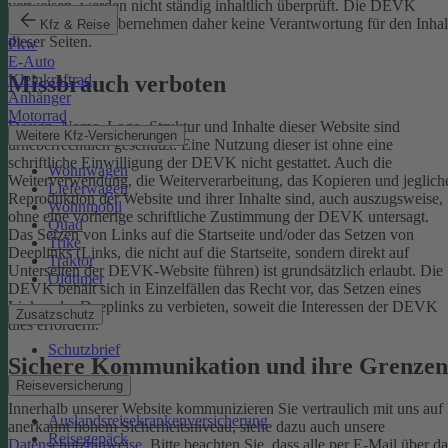
verweisen, werden nicht ständig inhaltlich überprüft. Die DEVK
Versicherungen übernehmen daher keine Verantwortung für den Inhal
Kfz & Reise
dieser Seiten.
Pkw
E-Auto
Missbrauch verboten
Kleinkraftrad
Anhänger
Motorrad
Design, Name, Logo, Struktur und Inhalte dieser Website sind
Weitere Kfz-Versicherungen
urheberrechtlich geschützt. Eine Nutzung dieser ist ohne eine
schriftliche Einwilligung der DEVK nicht gestattet. Auch die
Wohnwagen
Weiterverwendung, die Weiterverarbeitung, das Kopieren und jeglich
Lieferwagen
Reproduktion der Website und ihrer Inhalte sind, auch auszugsweise,
Wohnmobil
ohne eine vorherige schriftliche Zustimmung der DEVK untersagt.
Quad
Das Setzen von Links auf die Startseite und/oder das Setzen von
Trike
Deeplinks (Links, die nicht auf die Startseite, sondern direkt auf
Traktor
Unterseiten der DEVK-Website führen) ist grundsätzlich erlaubt. Die
Oldtimer
DEVK behält sich in Einzelfällen das Recht vor, das Setzen eines
Links oder Deeplinks zu verbieten, soweit die Interessen der DEVK
Zusatzschutz
dies erfordern.
Schutzbrief
Sichere Kommunikation und ihre Grenzen
Reiseversicherung
Innerhalb unserer Website kommunizieren Sie vertraulich mit uns auf
Auslandsreisekrankenversicherung
anerkannt hohem Sicherheitsniveau, siehe dazu auch unsere
Reisegepäck
Datenschutzhinweise
. Bitte beachten Sie, dass alle per E-Mail über da