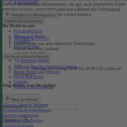
Reiserücktritt
Internet übermittelten Informationen, die ggf. auch persönliche Daten
enthalten können, ungeschützt sind und während der Übertragung
potenziell von Dritten eingesehen werden können.
Haftpflicht & Rechtsschutz
Haftpflichtversicherung
Ihr Draht zu uns
Privathaftpflicht
Dienst und Beruf
0800 4-757-757
Tierhalter
Gebührenfrei aus dem deutschen Telefonnetz.
Haus und Bau
Anrufe aus dem Ausland:
+49 221 757-757
Rechtsschutzversicherung
Beratung finden
Alles zur Rechtsschutzversicherung
Montag bis Freitag 10:00 bis 18:00 Uhr (außer an
Chat
Privat, Beruf und Verkehr
Feiertagen)
Privat und Beruf
Verkehr
Jetzt finden, was Sie suchen
Wohnen und Gebäude
Haus & Wohnen
Alles zu Haus & Wohnen
Suchbegriff
Wohngebäudeversicherung
Hausratversicherung
Elementarversicherung
Suchen
Glasversicherung